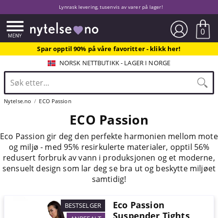
Lynrask levering, tusenvis av varer på lager!
0
Spar opptil 90% på våre favoritter - klikk her!
NORSK NETTBUTIKK - LAGER I NORGE
Nytelse.no
ECO Passion
ECO Passion
Eco Passion gir deg den perfekte harmonien mellom mote
og miljø - med 95% resirkulerte materialer, opptil 56%
redusert forbruk av vann i produksjonen og et moderne,
sensuelt design som lar deg se bra ut og beskytte miljøet
samtidig!
Eco Passion
BESTSELGER
Suspender Tights