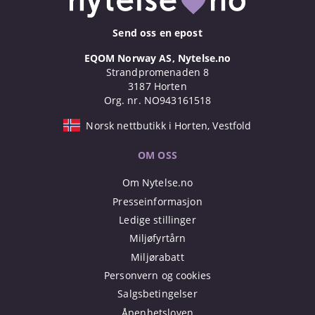
Send oss en epost
EQOM Norway AS, Nytelse.no
Strandpromenaden 8
3187 Horten
Org. nr. NO943161518
Norsk nettbutikk i Horten, Vestfold
OM OSS
Om Nytelse.no
Presseinformasjon
Ledige stillinger
Miljøfyrtårn
Miljørabatt
Personvern og cookies
Salgsbetingelser
Åpenhetsloven