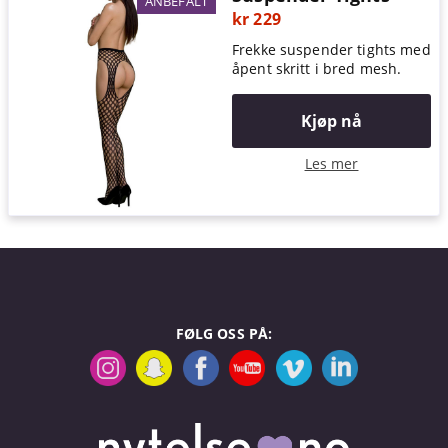
ANBEFALT
kr 229
Frekke suspender tights med
åpent skritt i bred mesh.
Kjøp nå
Les mer
FØLG OSS PÅ: