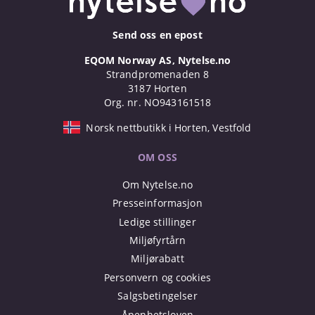
Send oss en epost
EQOM Norway AS, Nytelse.no
Strandpromenaden 8
3187 Horten
Org. nr. NO943161518
Norsk nettbutikk i Horten, Vestfold
OM OSS
Om Nytelse.no
Presseinformasjon
Ledige stillinger
Miljøfyrtårn
Miljørabatt
Personvern og cookies
Salgsbetingelser
Åpenhetsloven