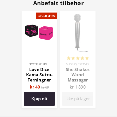
Anbefalt tilbehør
SPAR 41%
EROTISKE SPILL
MASSASJESTAVER
Love Dice
She Shakes
Kama Sutra-
Wand
Terningner
Massager
kr 40
kr 1 890
kr 69
Kjøp nå
Ikke på lager