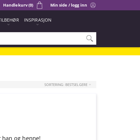
Handlekurv (0)
Min side / logg inn
TILBEHØR
INSPIRASJON
SORTERING: BESTSELGERE
r han og henne!