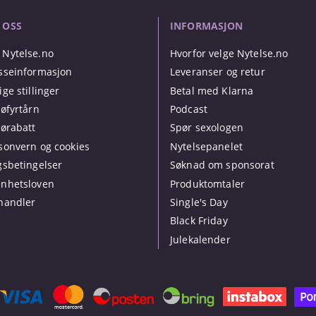
 OSS
INFORMASJON
Nytelse.no
Hvorfor velge Nytelse.no
sseinformasjon
Leveranser og retur
ige stillinger
Betal med Klarna
jøfyrtårn
Podcast
jørabatt
Spør sexologen
sonvern og cookies
Nytelsepanelet
gsbetingelser
Søknad om sponsorat
nhetsloven
Produktomtaler
handler
Single's Day
Black Friday
Julekalender