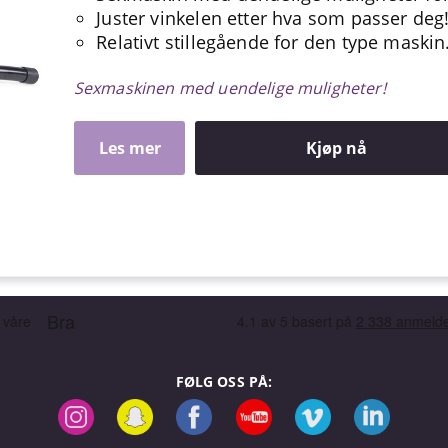
Juster vinkelen etter hva som passer deg
Relativt stillegående for den type maskin
Sexmaskinen med uendelige muligheter!
Les mer
Kjøp nå
FØLG OSS PÅ: