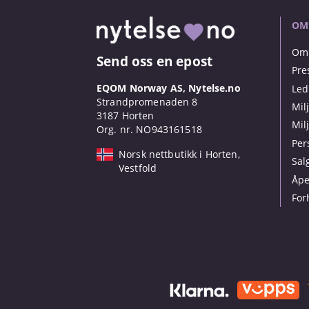
OM
Om 
Send oss en epost
Pre
EQOM Norway AS, Nytelse.no
Led
Strandpromenaden 8
Mil
3187 Horten
Mil
Org. nr. NO943161518
Per
Norsk nettbutikk i Horten,
Sal
Vestfold
Åpe
For