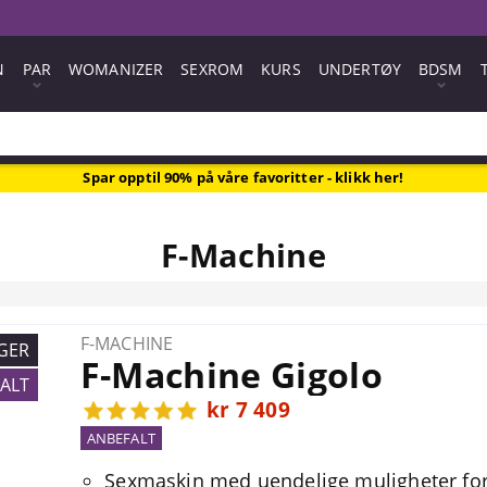
N
PAR
WOMANIZER
SEXROM
KURS
UNDERTØY
BDSM
Spar opptil 90% på våre favoritter - klikk her!
F-Machine
F-MACHINE
GER
F-Machine Gigolo
ALT
kr 7 409
ANBEFALT
Sexmaskin med uendelige muligheter fo