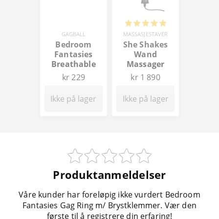
GAGBALL
MASSASJESTAVER
Bedroom
She Shakes
Fantasies
Wand
Breathable
Massager
Silicone Ball
kr 229
kr 1 890
Gag
Ikke på lager
Ikke på lager
Produktanmeldelser
Våre kunder har foreløpig ikke vurdert Bedroom
Fantasies Gag Ring m/ Brystklemmer. Vær den
første til å registrere din erfaring!