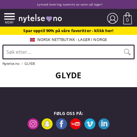
Lynrask levering, tusenvis av varer på lager!
0
Spar opptil 90% på våre favoritter - klikk her!
NORSK NETTBUTIKK - LAGER I NORGE
Nytelse.no
GLYDE
GLYDE
FØLG OSS PÅ: