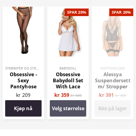
SPAR 20%
SPAR 20%
STRØMPER OG STRØMPEBUKSER
BABYDOLL
HOFTEHOLDER
Obsessive -
Obsessive
Alessya
Sexy
Babydoll Set
Suspendersett
Pantyhose
With Lace
m/ Stropper
og
kr 209
kr 359
kr 391
kr 449
kr 489
Floraldesign
Kjøp nå
Velg størrelse
Ikke på lager