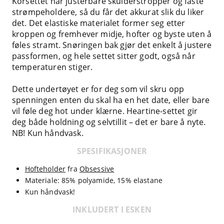
Korsettet har justerbare skulderstropper og faste
strømpeholdere, så du får det akkurat slik du liker
det. Det elastiske materialet former seg etter
kroppen og fremhever midje, hofter og byste uten å
føles stramt. Snøringen bak gjør det enkelt å justere
passformen, og hele settet sitter godt, også når
temperaturen stiger.
Dette undertøyet er for deg som vil skru opp
spenningen enten du skal ha en het date, eller bare
vil føle deg hot under klærne. Heartine-settet gir
deg både holdning og selvtillit – det er bare å nyte.
NB! Kun håndvask.
SPESIFIKASJONER
Hofteholder
fra
Obsessive
Materiale: 85% polyamide, 15% elastane
Kun håndvask!
INKLUDERT I ESKEN