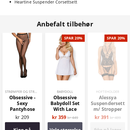
Heartine Suspender Corsettsett
Anbefalt tilbehør
SPAR 20%
SPAR 20%
STRØMPER OG STRØMPEBUKSER
BABYDOLL
HOFTEHOLDER
Obsessive -
Obsessive
Alessya
Sexy
Babydoll Set
Suspendersett
Pantyhose
With Lace
m/ Stropper
og
kr 209
kr 359
kr 391
kr 449
kr 489
Floraldesign
Kjøp nå
Velg størrelse
Ikke på lager