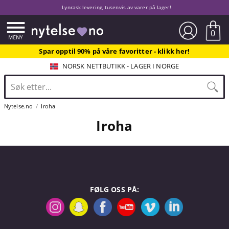
Lynrask levering, tusenvis av varer på lager!
0
Spar opptil 90% på våre favoritter - klikk her!
NORSK NETTBUTIKK - LAGER I NORGE
Nytelse.no
Iroha
Iroha
FØLG OSS PÅ: