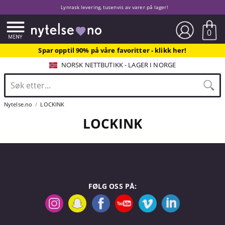
Lynrask levering, tusenvis av varer på lager!
0
Spar opptil 90% på våre favoritter - klikk her!
NORSK NETTBUTIKK - LAGER I NORGE
Nytelse.no
LOCKINK
LOCKINK
FØLG OSS PÅ: