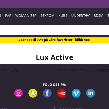
N
PAR
WOMANIZER
SEXROM
KURS
UNDERTØY
BDSM
Spar opptil 90% på våre favoritter - klikk her!
Lux Active
FØLG OSS PÅ: