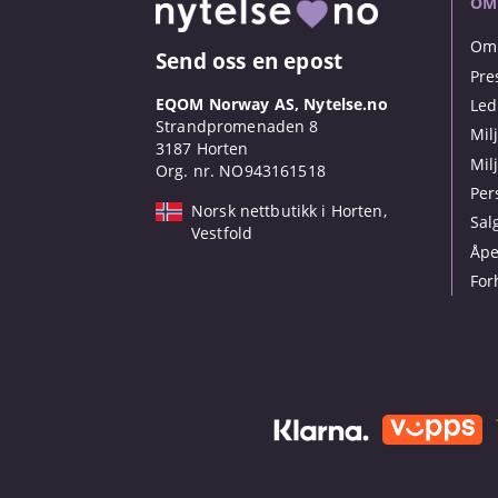
OM
Om 
Send oss en epost
Pre
EQOM Norway AS, Nytelse.no
Led
Strandpromenaden 8
Mil
3187 Horten
Mil
Org. nr. NO943161518
Per
Norsk nettbutikk i Horten,
Sal
Vestfold
Åpe
For