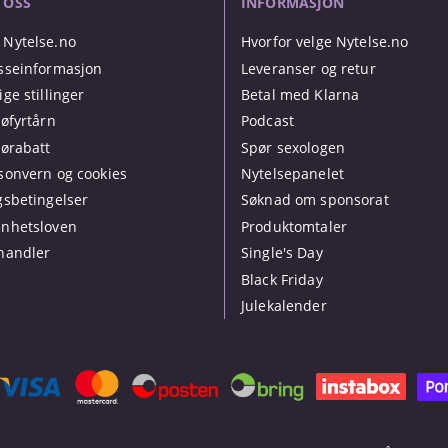
 OSS
INFORMASJON
Nytelse.no
Hvorfor velge Nytelse.no
sseinformasjon
Leveranser og retur
ige stillinger
Betal med Klarna
jøfyrtårn
Podcast
jørabatt
Spør sexologen
sonvern og cookies
Nytelsepanelet
gsbetingelser
Søknad om sponsorat
nhetsloven
Produktomtaler
handler
Single's Day
Black Friday
Julekalender