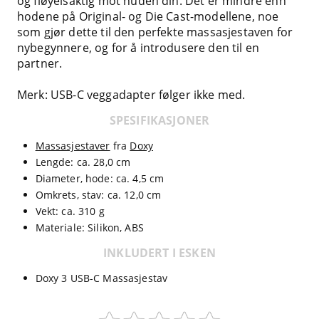
og fløyelsaktig mot huden din. Det er mindre enn
hodene på Original- og Die Cast-modellene, noe
som gjør dette til den perfekte massasjestaven for
nybegynnere, og for å introdusere den til en
partner.
Merk: USB-C veggadapter følger ikke med.
SPESIFIKASJONER
Massasjestaver
fra
Doxy
Lengde: ca. 28,0 cm
Diameter, hode: ca. 4,5 cm
Omkrets, stav: ca. 12,0 cm
Vekt: ca. 310 g
Materiale: Silikon, ABS
INKLUDERT I ESKEN
Doxy 3 USB-C Massasjestav