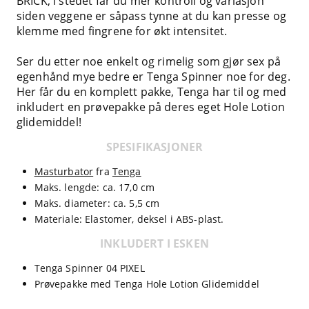
BRICK, i stedet får du mer kontroll og variasjon
siden veggene er såpass tynne at du kan presse og
klemme med fingrene for økt intensitet.
Ser du etter noe enkelt og rimelig som gjør sex på
egenhånd mye bedre er Tenga Spinner noe for deg.
Her får du en komplett pakke, Tenga har til og med
inkludert en prøvepakke på deres eget Hole Lotion
glidemiddel!
SPESIFIKASJONER
Masturbator
fra
Tenga
Maks. lengde: ca. 17,0 cm
Maks. diameter: ca. 5,5 cm
Materiale: Elastomer, deksel i ABS-plast.
INKLUDERT I ESKEN
Tenga Spinner 04 PIXEL
Prøvepakke med Tenga Hole Lotion Glidemiddel