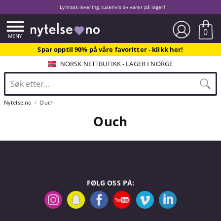
Lynrask levering, tusenvis av varer på lager!
0
Spar opptil 90% på våre favoritter - klikk her!
NORSK NETTBUTIKK - LAGER I NORGE
Nytelse.no
Ouch
Ouch
FØLG OSS PÅ: