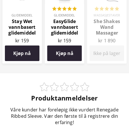
GLIDEMIDDEL
GLIDEMIDDEL
MASSASJESTAVER
Stay Wet
EasyGlide
She Shakes
vannbasert
vannbasert
Wand
glidemiddel
glidemiddel
Massager
100 ml
150 ml
kr 159
kr 159
kr 1 890
Kjøp nå
Kjøp nå
Ikke på lager
Produktanmeldelser
Våre kunder har foreløpig ikke vurdert Renegade
Ribbed Sleeve. Vær den første til å registrere din
erfaring!