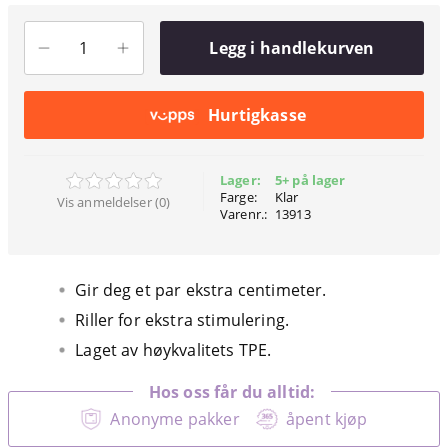
Legg i handlekurven
Hurtigkasse
Lager:
5+ på lager
Farge:
Klar
Vis anmeldelser (0)
Varenr.:
13913
Gir deg et par ekstra centimeter.
Riller for ekstra stimulering.
Laget av høykvalitets TPE.
Hos oss får du alltid:
Anonyme pakker
åpent kjøp