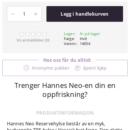
Legg i handlekurven
Lager:
5+ på lager
Farge:
Hvit
Vis anmeldelser (0)
Varenr.:
14054
Hos oss får du alltid:
Anonyme pakker
åpent kjøp
Trenger Hannes Neo-en din en
oppfriskning?
PRODUKTINFORMASJON
Hannes Neo Reservehylse består av en myk,
hudvennlig TPE-hylse i klassisk hvit farge. Den glatte