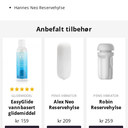
Hannes Neo Reservehylse
Anbefalt tilbehør
GLIDEMIDDEL
PENIS VIBRATOR
PENIS VIBRATOR
EasyGlide
Alex Neo
Robin
vannbasert
Reservehylse
Reservehylse
glidemiddel
150 ml
kr 159
kr 209
kr 259