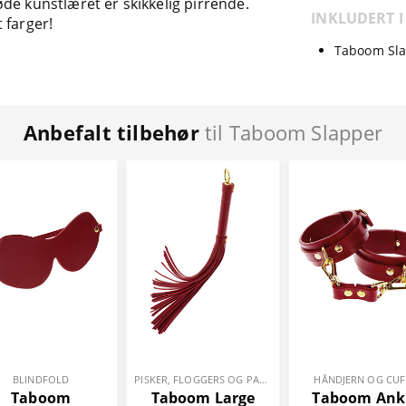
de kunstlæret er skikkelig pirrende.
INKLUDERT I
 farger!
Taboom Sl
Anbefalt tilbehør
til Taboom Slapper
BLINDFOLD
PISKER, FLOGGERS OG PADDLES
HÅNDJERN OG CUF
Taboom
Taboom Large
Taboom Ank