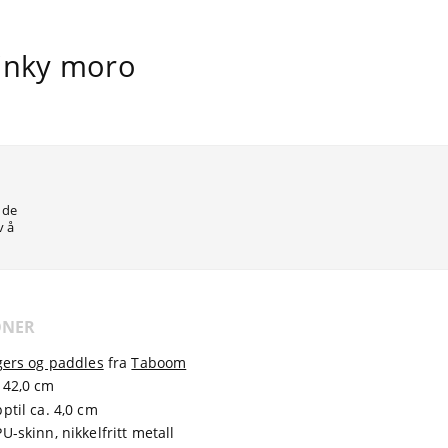
kinky moro
 de
v å
ONER
ggers og paddles
fra
Taboom
 42,0 cm
ptil ca. 4,0 cm
U-skinn, nikkelfritt metall