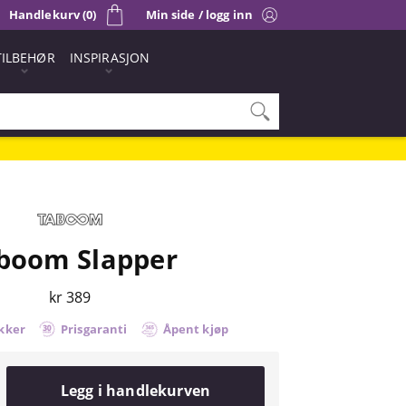
Handlekurv (0)
Min side / logg inn
TILBEHØR
INSPIRASJON
boom Slapper
kr 389
kker
Prisgaranti
Åpent kjøp
Legg i handlekurven