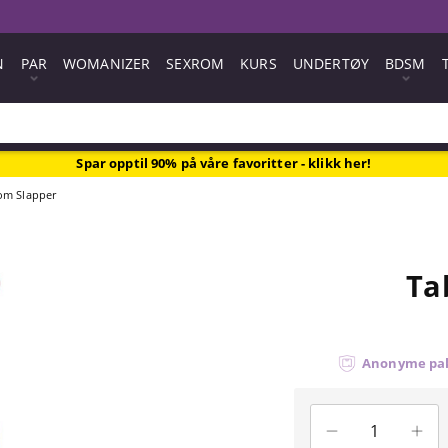
N
PAR
WOMANIZER
SEXROM
KURS
UNDERTØY
BDSM
Spar opptil 90% på våre favoritter - klikk her!
om Slapper
Ta
Anonyme pa