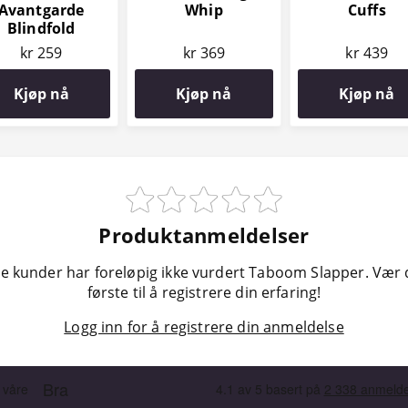
Avantgarde
Whip
Cuffs
Blindfold
kr 259
kr 369
kr 439
Kjøp nå
Kjøp nå
Kjøp nå
Produktanmeldelser
e kunder har foreløpig ikke vurdert Taboom Slapper. Vær
første til å registrere din erfaring!
Logg inn for å registrere din anmeldelse