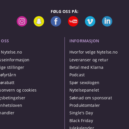
FØLG OSS PÅ:
 OSS
INFORMASJON
Nytelse.no
Hvorfor velge Nytelse.no
sseinformasjon
Leveranser og retur
ige stillinger
Betal med Klarna
jøfyrtårn
Podcast
jørabatt
Spør sexologen
sonvern og cookies
Nytelsepanelet
gsbetingelser
Søknad om sponsorat
nhetsloven
Produktomtaler
handler
Single's Day
Black Friday
Julekalender