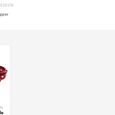
 ESKEN
apper
FS
le