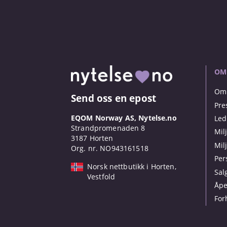
OM
Om 
Send oss en epost
Pre
EQOM Norway AS, Nytelse.no
Led
Strandpromenaden 8
Mil
3187 Horten
Mil
Org. nr. NO943161518
Per
Norsk nettbutikk i Horten,
Sal
Vestfold
Åpe
For