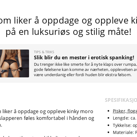
om liker å oppdage og oppleve 
på en luksuriøs og stilig måte!
TIPS & TRIKS
Slik blir du en mester i erotisk spanking!
Du trenger ikke like smerte for å nyte klaps over rumpa,
gode følelsene kan komme av nærheten, opplevelsen a
være underdanig eller fordi huden blir ekstra følsom.
SPESIFIKASJ
 liker å oppdage og oppleve kinky moro
Pisker, flo
 slapperen føles komfortabel i hånden og
Lengde: ca.
.
Tykkelse: op
Materiale: P