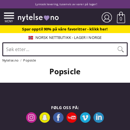
Lynrask levering, tusenvis av varer på lager!
0
Spar opptil 90% på våre favoritter - klikk her!
NORSK NETTBUTIKK - LAGER I NORGE
Nytelse.no
Popsicle
Popsicle
FØLG OSS PÅ: