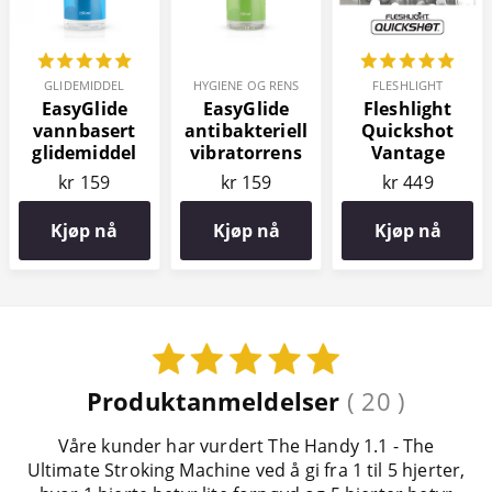
GLIDEMIDDEL
HYGIENE OG RENS
FLESHLIGHT
EasyGlide
EasyGlide
Fleshlight
vannbasert
antibakteriell
Quickshot
glidemiddel
vibratorrens
Vantage
150 ml
150 ml
kr 159
kr 159
kr 449
Kjøp nå
Kjøp nå
Kjøp nå
Produktanmeldelser
( 20 )
Våre kunder har vurdert The Handy 1.1 - The
Ultimate Stroking Machine ved å gi fra 1 til 5 hjerter,