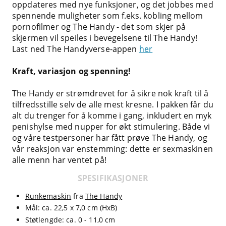
oppdateres med nye funksjoner, og det jobbes med
spennende muligheter som f.eks. kobling mellom
pornofilmer og The Handy - det som skjer på
skjermen vil speiles i bevegelsene til The Handy!
Last ned The Handyverse-appen
her
Kraft, variasjon og spenning!
The Handy er strømdrevet for å sikre nok kraft til å
tilfredsstille selv de alle mest kresne. I pakken får du
alt du trenger for å komme i gang, inkludert en myk
penishylse med nupper for økt stimulering. Både vi
og våre testpersoner har fått prøve The Handy, og
vår reaksjon var enstemming: dette er sexmaskinen
alle menn har ventet på!
SPESIFIKASJONER
Runkemaskin
fra
The Handy
Mål: ca. 22,5 x 7,0 cm (HxB)
Støtlengde: ca. 0 - 11,0 cm