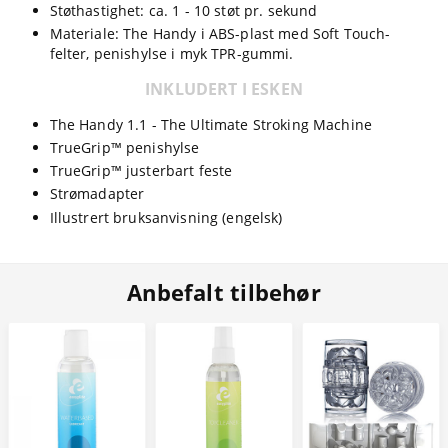
Støthastighet: ca. 1 - 10 støt pr. sekund
Materiale: The Handy i ABS-plast med Soft Touch-
felter, penishylse i myk TPR-gummi.
INKLUDERT I ESKEN
The Handy 1.1 - The Ultimate Stroking Machine
TrueGrip™ penishylse
TrueGrip™ justerbart feste
Strømadapter
Illustrert bruksanvisning (engelsk)
Anbefalt tilbehør