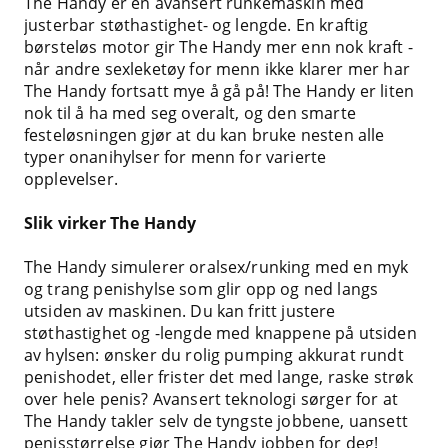
The Handy er en avansert runkemaskin med
justerbar støthastighet- og lengde. En kraftig
børsteløs motor gir The Handy mer enn nok kraft -
når andre sexleketøy for menn ikke klarer mer har
The Handy fortsatt mye å gå på! The Handy er liten
nok til å ha med seg overalt, og den smarte
festeløsningen gjør at du kan bruke nesten alle
typer onanihylser for menn for varierte
opplevelser.
Slik virker The Handy
The Handy simulerer oralsex/runking med en myk
og trang penishylse som glir opp og ned langs
utsiden av maskinen. Du kan fritt justere
støthastighet og -lengde med knappene på utsiden
av hylsen: ønsker du rolig pumping akkurat rundt
penishodet, eller frister det med lange, raske strøk
over hele penis? Avansert teknologi sørger for at
The Handy takler selv de tyngste jobbene, uansett
penisstørrelse gjør The Handy jobben for deg!