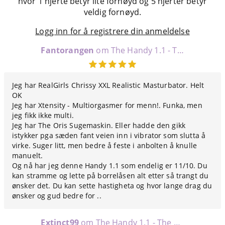
hvor 1 hjerte betyr lite fornøyd og 5 hjerter betyr
veldig fornøyd.
Logg inn for å registrere din anmeldelse
Fantorangen
om The Handy 1.1 - The Ultimate Stroking Machine
Jeg har RealGirls Chrissy XXL Realistic Masturbator. Helt
OK
Jeg har Xtensity - Multiorgasmer for menn!. Funka, men
jeg fikk ikke multi.
Jeg har The Oris Sugemaskin. Eller hadde den gikk
istykker pga sæden fant veien inn i vibrator som slutta å
virke. Suger litt, men bedre å feste i anbolten å knulle
manuelt.
Og nå har jeg denne Handy 1.1 som endelig er 11/10. Du
kan stramme og lette på borrelåsen alt etter så trangt du
ønsker det. Du kan sette hastigheta og hvor lange drag du
ønsker og gud bedre for ..
Extinct99
om The Handy 1.1 - The Ultimate Stroking Machine