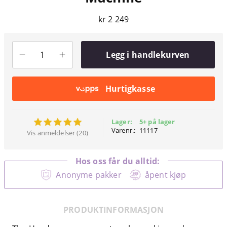
kr 2 249
Legg i handlekurven
Hurtigkasse
Lager:
5+ på lager
Varenr.:
11117
Vis anmeldelser (20)
Hos oss får du alltid:
Anonyme pakker
åpent kjøp
PRODUKTINFORMASJON