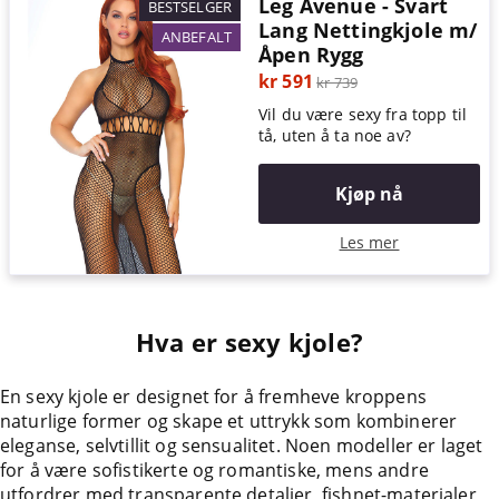
Leg Avenue - Svart
BESTSELGER
Lang Nettingkjole m/
ANBEFALT
Åpen Rygg
kr 591
kr 739
Vil du være sexy fra topp til
tå, uten å ta noe av?
Kjøp nå
Les mer
Hva er sexy kjole?
En sexy kjole er designet for å fremheve kroppens
naturlige former og skape et uttrykk som kombinerer
eleganse, selvtillit og sensualitet. Noen modeller er laget
for å være sofistikerte og romantiske, mens andre
utfordrer med transparente detaljer, fishnet-materialer