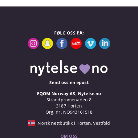
FØLG OSS PÅ:
Send oss en epost
EQOM Norway AS, Nytelse.no
Strandpromenaden 8
3187 Horten
Org. nr. NO943161518
Norsk nettbutikk i Horten, Vestfold
OM OSS