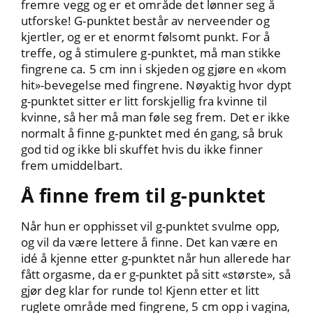
fremre vegg og er et område det lønner seg å
utforske! G-punktet består av nerveender og
kjertler, og er et enormt følsomt punkt. For å
treffe, og å stimulere g-punktet, må man stikke
fingrene ca. 5 cm inn i skjeden og gjøre en «kom
hit»-bevegelse med fingrene. Nøyaktig hvor dypt
g-punktet sitter er litt forskjellig fra kvinne til
kvinne, så her må man føle seg frem. Det er ikke
normalt å finne g-punktet med én gang, så bruk
god tid og ikke bli skuffet hvis du ikke finner
frem umiddelbart.
Å finne frem til g-punktet
Når hun er opphisset vil g-punktet svulme opp,
og vil da være lettere å finne. Det kan være en
idé å kjenne etter g-punktet når hun allerede har
fått orgasme, da er g-punktet på sitt «største», så
gjør deg klar for runde to! Kjenn etter et litt
ruglete område med fingrene, 5 cm opp i vagina,