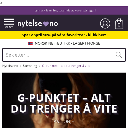
<
Lynrask levering, tusenvis av varer på lager!
0
Spar opptil 90% på våre favoritter - klikk her!
NORSK NETTBUTIKK - LAGER I NORGE
Nytelse.no
Stemning
G-punktet – alt du trenger å vite
G-PUNKTET – ALT
DU TRENGER Å VITE
AV TONJE