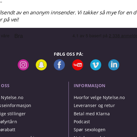
…
tilsendt av en anonym innsender. Vi takker så mye for en dei
r på vei!
FØLG OSS PÅ:
 OSS
INFORMASJON
Nytelse.no
Hvorfor velge Nytelse.no
sseinformasjon
Leveranser og retur
ige stillinger
Betal med Klarna
jøfyrtårn
Podcast
jørabatt
Spør sexologen