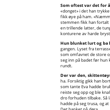
Som oftest var det for å
«donget» i det han trykke
fikk øye på ham. «Næmmen
stemmen fikk han fortalt
en trillende latter, de 
konturene av harde bryst
Hun blunket lurt og b
gangen. Lyset fra terrass
som omfavnet de store og
seg inn på badet før hun 
rundt.
Der var den, skittentø
ha. Forsiktig gikk han bor
som tante Eva hadde brukt
reiste seg opp og ble kna
dro forhuden tilbake. Så l
hadde på seg trusa, og at
Det banket på døra.