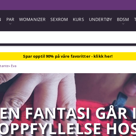
N
PAR
WOMANIZER
SEXROM
KURS
UNDERTØY
BDSM
Spar opptil 90% på våre favoritter - klikk her!
«tante» Eva
EN FANTASI GÅR 
OPPFYLLELSE HO