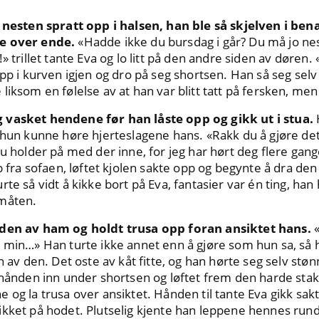
t nesten spratt opp i halsen, han ble så skjelven i ben
le over ende.
«Hadde ikke du bursdag i går? Du må jo nes
» trillet tante Eva og lo litt på den andre siden av døren. 
pp i kurven igjen og dro på seg shortsen. Han så seg selv 
iksom en følelse av at han var blitt tatt på fersken, men 
 vasket hendene før han låste opp og gikk ut i stua.
 hun kunne høre hjerteslagene hans. «Rakk du å gjøre det
du holder på med der inne, for jeg har hørt deg flere gang
pp fra sofaen, løftet kjolen sakte opp og begynte å dra de
te så vidt å kikke bort på Eva, fantasier var én ting, han
 måten.
iden av ham og holdt trusa opp foran ansiktet hans.
«
n min…» Han turte ikke annet enn å gjøre som hun sa, så 
n av den. Det oste av kåt fitte, og han hørte seg selv støn
e hånden inn under shortsen og løftet frem den harde st
 og la trusa over ansiktet. Hånden til tante Eva gikk sak
ikket på hodet. Plutselig kjente han leppene hennes rund