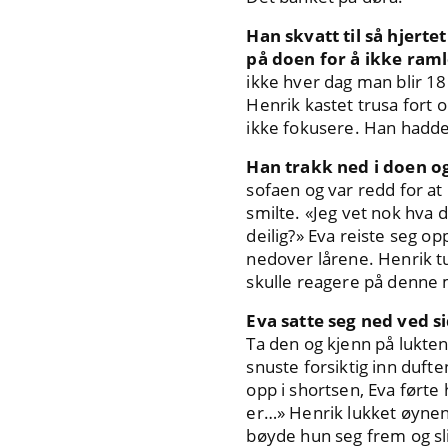
Han skvatt til så hjerte
på doen for å ikke ram
ikke hver dag man blir 18!
Henrik kastet trusa fort o
ikke fokusere. Han hadde l
Han trakk ned i doen og
sofaen og var redd for at
smilte. «Jeg vet nok hva 
deilig?» Eva reiste seg o
nedover lårene. Henrik tur
skulle reagere på denne
Eva satte seg ned ved s
Ta den og kjenn på lukte
snuste forsiktig inn dufte
opp i shortsen, Eva ført
er…» Henrik lukket øynene
bøyde hun seg frem og sl