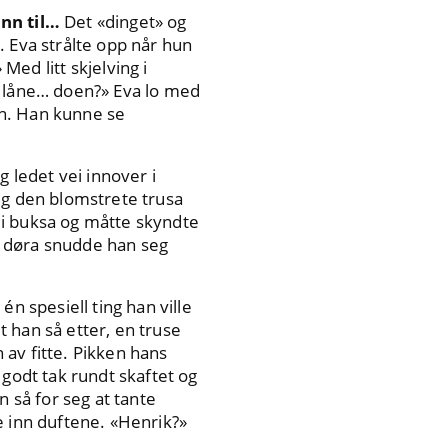
unn til…
Det «dinget» og
. Eva strålte opp når hun
d litt skjelving i
e låne… doen?» Eva lo med
en. Han kunne se
g ledet vei innover i
ig den blomstrete trusa
 i buksa og måtte skyndte
st døra snudde han seg
n spesiell ting han ville
t han så etter, en truse
av fitte. Pikken hans
 godt tak rundt skaftet og
n så for seg at tante
e inn duftene. «Henrik?»