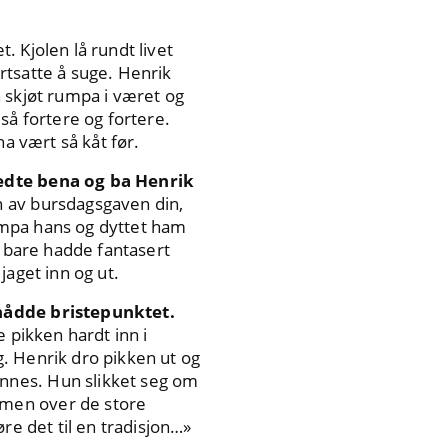
. Kjolen lå rundt livet
rtsatte å suge. Henrik
 skjøt rumpa i været og
 så fortere og fortere.
ha vært så kåt før.
redte bena og ba Henrik
n av bursdagsgaven din,
rumpa hans og dyttet ham
e bare hadde fantasert
jaget inn og ut.
 nådde bristepunktet.
 pikken hardt inn i
. Henrik dro pikken ut og
nnes. Hun slikket seg om
mmen over de store
re det til en tradisjon…»