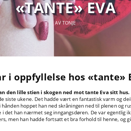
«TANTE» EVA
AV TONJE
år i oppfyllelse hos «tante» 
n den lille stien i skogen ned mot tante Eva sitt hus.
de siste ukene. Det hadde vært en fantastisk varm og dei
i hånden hoppet han ned skråningen ned til plenen og ru
 i det han nærmet seg inngangsdøren. De var egentlig ikk
ders, men han hadde fortsatt et bra forhold til henne, og 