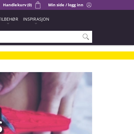
Handlekurv (0)
Min side / logg inn
TILBEHØR
INSPIRASJON
I
S