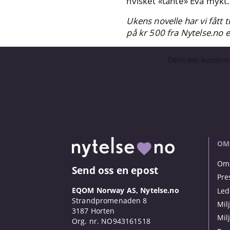
hvisket «tante» Eva mykt
Ukens novelle har vi fått 
på kr 500 fra Nytelse.no e
OM
Om 
Send oss en epost
Pre
EQOM Norway AS, Nytelse.no
Led
Strandpromenaden 8
Mil
3187 Horten
Mil
Org. nr. NO943161518