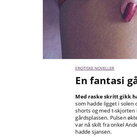
EROTISKE NOVELLER
En fantasi g
Med raske skritt gikk ha
som hadde ligget i solen 
shorts og med t-skjorten 
gårdsplassen. Pulsen økte
var nå skilt fra onkel An
hadde sjansen.