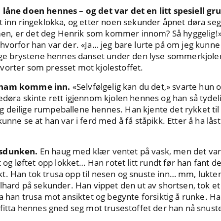
 låne doen hennes – og det var det en litt spesiell gr
t inn ringeklokka, og etter noen sekunder åpnet døra seg
, er det deg Henrik som kommer innom? Så hyggelig!» Me
 hvorfor han var der. «Ja… jeg bare lurte på om jeg kunn
tunge brystene hennes danset under den lyse sommerkjol
vorter som presset mot kjolestoffet.
a ham komme inn.
«Selvfølgelig kan du det,» svarte hun o
edøra skinte rett igjennom kjolen hennes og han så tydel
 deilige rumpeballene hennes. Han kjente det rykket til
kunne se at han var i ferd med å få ståpikk. Etter å ha lå
ysdunken.
En haug med klær ventet på vask, men det var é
t og løftet opp lokket… Han rotet litt rundt før han fant de
. Han tok trusa opp til nesen og snuste inn… mm, lukten 
llhard på sekunder. Han vippet den ut av shortsen, tok et
a han trusa mot ansiktet og begynte forsiktig å runke. Ha
 fitta hennes gned seg mot trusestoffet der han nå snust