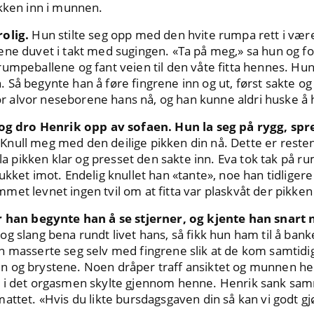
ikken inn i munnen.
olig.
Hun stilte seg opp med den hvite rumpa rett i været
ne duvet i takt med sugingen. «Ta på meg,» sa hun og fo
umpeballene og fant veien til den våte fitta hennes. Hun
nn. Så begynte han å føre fingrene inn og ut, først sakte og
for alvor neseborene hans nå, og han kunne aldri huske å 
g og dro Henrik opp av sofaen. Hun la seg på rygg, sp
Knull meg med den deilige pikken din nå. Dette er reste
n la pikken klar og presset den sakte inn. Eva tok tak på 
ukket imot. Endelig knullet han «tante», noe han tidliger
et levnet ingen tvil om at fitta var plaskvåt der pikken 
ør han begynte han å se stjerner, og kjente han snart
g slang bena rundt livet hans, så fikk hun ham til å banke
n masserte seg selv med fingrene slik at de kom samtidig
 og brystene. Noen dråper traff ansiktet og munnen he
g i det orgasmen skylte gjennom henne. Henrik sank sa
attet. «Hvis du likte bursdagsgaven din så kan vi godt gjø