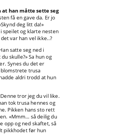
a at han måtte sette seg
ten få en gave da. Er jo
«Skynd deg litt da!»
i speilet og klarte nesten
det var han vel ikke..?
Han satte seg ned i
 du skulle?» Sa hun og
er. Synes du det er
n blomstrete trusa
 hadde aldri trodd at hun
Denne tror jeg du vil like.
han tok trusa hennes og
ne. Pikken hans sto rett
aken. «Mmm… så deilig du
te opp og ned skaftet, så
t pikkhodet før hun