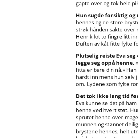
gapte over og tok hele p
Hun sugde forsiktig og r
hennes og de store bryste
strøk hånden sakte over r
Henrik lot to fingre litt i
Duften av kåt fitte fylte 
Plutselig reiste Eva se
legge seg oppå henne.
«
fitta er bare din nå.» Ha
hardt inn mens hun selv j
om. Lydene som fylte romm
Det tok ikke lang tid f
Eva kunne se det på ham o
henne ved hvert støt. Hu
sprutet henne over magen
munnen og stønnet deili
brystene hennes, helt utm