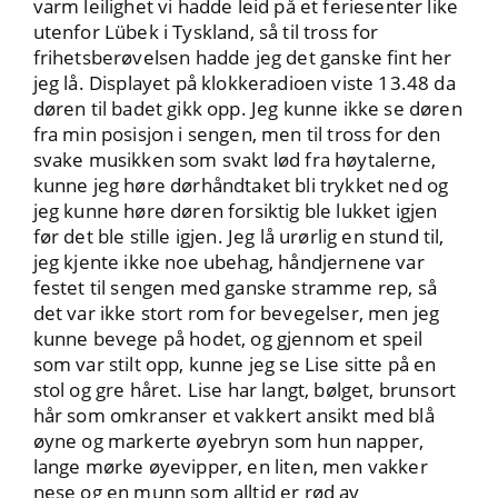
varm leilighet vi hadde leid på et feriesenter like
utenfor Lübek i Tyskland, så til tross for
frihetsberøvelsen hadde jeg det ganske fint her
jeg lå. Displayet på klokkeradioen viste 13.48 da
døren til badet gikk opp. Jeg kunne ikke se døren
fra min posisjon i sengen, men til tross for den
svake musikken som svakt lød fra høytalerne,
kunne jeg høre dørhåndtaket bli trykket ned og
jeg kunne høre døren forsiktig ble lukket igjen
før det ble stille igjen. Jeg lå urørlig en stund til,
jeg kjente ikke noe ubehag, håndjernene var
festet til sengen med ganske stramme rep, så
det var ikke stort rom for bevegelser, men jeg
kunne bevege på hodet, og gjennom et speil
som var stilt opp, kunne jeg se Lise sitte på en
stol og gre håret. Lise har langt, bølget, brunsort
hår som omkranser et vakkert ansikt med blå
øyne og markerte øyebryn som hun napper,
lange mørke øyevipper, en liten, men vakker
nese og en munn som alltid er rød av