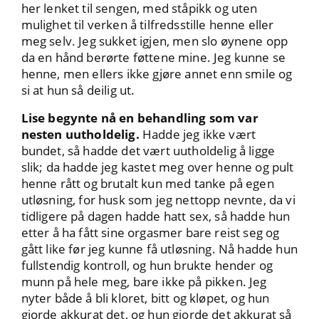
her lenket til sengen, med ståpikk og uten
mulighet til verken å tilfredsstille henne eller
meg selv. Jeg sukket igjen, men slo øynene opp
da en hånd berørte føttene mine. Jeg kunne se
henne, men ellers ikke gjøre annet enn smile og
si at hun så deilig ut.
Lise begynte nå en behandling som var
nesten uutholdelig.
Hadde jeg ikke vært
bundet, så hadde det vært uutholdelig å ligge
slik; da hadde jeg kastet meg over henne og pult
henne rått og brutalt kun med tanke på egen
utløsning, for husk som jeg nettopp nevnte, da vi
tidligere på dagen hadde hatt sex, så hadde hun
etter å ha fått sine orgasmer bare reist seg og
gått like før jeg kunne få utløsning. Nå hadde hun
fullstendig kontroll, og hun brukte hender og
munn på hele meg, bare ikke på pikken. Jeg
nyter både å bli kloret, bitt og kløpet, og hun
gjorde akkurat det, og hun gjorde det akkurat så