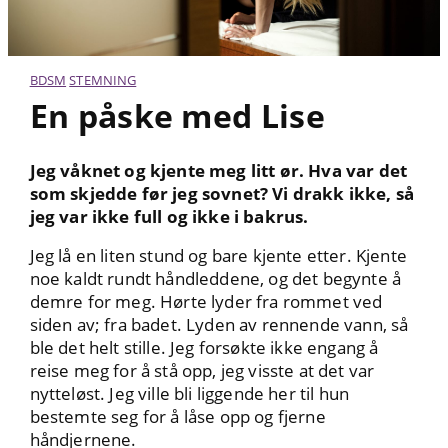
BDSM
STEMNING
En påske med Lise
Jeg våknet og kjente meg litt ør. Hva var det
som skjedde før jeg sovnet? Vi drakk ikke, så
jeg var ikke full og ikke i bakrus.
Jeg lå en liten stund og bare kjente etter. Kjente
noe kaldt rundt håndleddene, og det begynte å
demre for meg. Hørte lyder fra rommet ved
siden av; fra badet. Lyden av rennende vann, så
ble det helt stille. Jeg forsøkte ikke engang å
reise meg for å stå opp, jeg visste at det var
nytteløst. Jeg ville bli liggende her til hun
bestemte seg for å låse opp og fjerne
håndjernene.