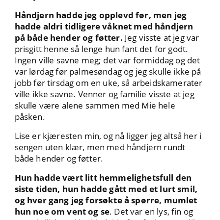
Håndjern hadde jeg opplevd før, men jeg
hadde aldri tidligere våknet med håndjern
på både hender og føtter.
Jeg visste at jeg var
prisgitt henne så lenge hun fant det for godt.
Ingen ville savne meg; det var formiddag og det
var lørdag før palmesøndag og jeg skulle ikke på
jobb før tirsdag om en uke, så arbeidskamerater
ville ikke savne. Venner og familie visste at jeg
skulle være alene sammen med Mie hele
påsken.
Lise er kjæresten min, og nå ligger jeg altså her i
sengen uten klær, men med håndjern rundt
både hender og føtter.
Hun hadde vært litt hemmelighetsfull den
siste tiden, hun hadde gått med et lurt smil,
og hver gang jeg forsøkte å spørre, mumlet
hun noe om vent og se
. Det var en lys, fin og