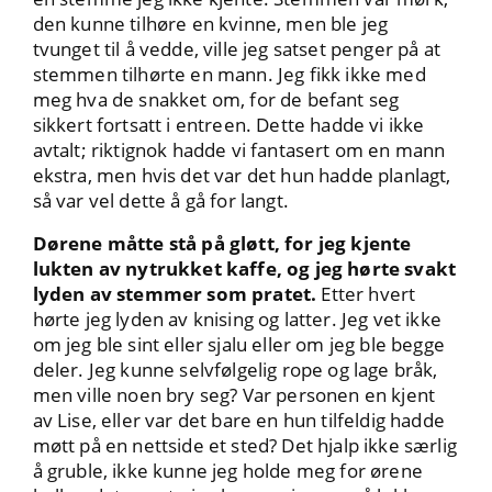
den kunne tilhøre en kvinne, men ble jeg
tvunget til å vedde, ville jeg satset penger på at
stemmen tilhørte en mann. Jeg fikk ikke med
meg hva de snakket om, for de befant seg
sikkert fortsatt i entreen. Dette hadde vi ikke
avtalt; riktignok hadde vi fantasert om en mann
ekstra, men hvis det var det hun hadde planlagt,
så var vel dette å gå for langt.
Dørene måtte stå på gløtt, for jeg kjente
lukten av nytrukket kaffe, og jeg hørte svakt
lyden av stemmer som pratet.
Etter hvert
hørte jeg lyden av knising og latter. Jeg vet ikke
om jeg ble sint eller sjalu eller om jeg ble begge
deler. Jeg kunne selvfølgelig rope og lage bråk,
men ville noen bry seg? Var personen en kjent
av Lise, eller var det bare en hun tilfeldig hadde
møtt på en nettside et sted? Det hjalp ikke særlig
å gruble, ikke kunne jeg holde meg for ørene