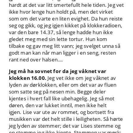
hardt at det var litt smertefullt hele tiden. Jeg vet
ikke hvor lenge hun holdt på, men det virket
som om det varte en liten evighet. Da hun reiste
seg og gikk, og jeg igjen kikket på klokkeradioen,
var den bare 14.37, så lenge hadde hun ikke
gledet meg med sin lette tortur. Hun kom
tilbake og gav meg litt vann; jeg svelget unna så
godt man kan når man ligger i en seng, resten
rant ned over halsen….
Jeg må ha sovnet for da jeg våknet var
klokken 16.00.
Jeg vet ikke om jeg våknet av
lyden av dørklokken, eller om det var av fluen
som satte seg på nesen min. Begge deler
kjentes i hvert fall like ubehagelig. Jeg så mot
døren, den var lukket inntil, men ikke helt
igjen. Lise var ute av rommet, og bortsett fra
musikken var det helt stille i leiligheten. Så hørte
jeg lyden av stemmer; det var Lises stemme og
en stemme jeg ikke kjente. Stemmen var mørk;