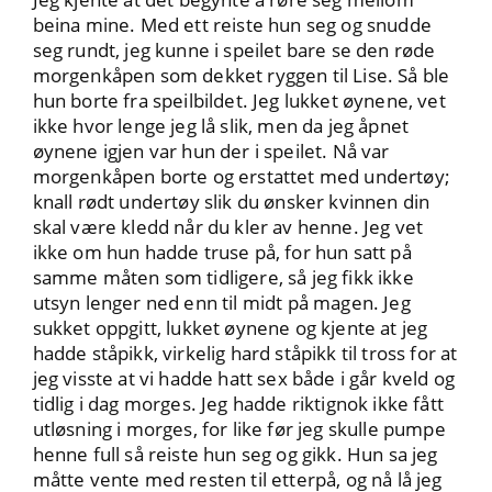
beina mine. Med ett reiste hun seg og snudde
seg rundt, jeg kunne i speilet bare se den røde
morgenkåpen som dekket ryggen til Lise. Så ble
hun borte fra speilbildet. Jeg lukket øynene, vet
ikke hvor lenge jeg lå slik, men da jeg åpnet
øynene igjen var hun der i speilet. Nå var
morgenkåpen borte og erstattet med undertøy;
knall rødt undertøy slik du ønsker kvinnen din
skal være kledd når du kler av henne. Jeg vet
ikke om hun hadde truse på, for hun satt på
samme måten som tidligere, så jeg fikk ikke
utsyn lenger ned enn til midt på magen. Jeg
sukket oppgitt, lukket øynene og kjente at jeg
hadde ståpikk, virkelig hard ståpikk til tross for at
jeg visste at vi hadde hatt sex både i går kveld og
tidlig i dag morges. Jeg hadde riktignok ikke fått
utløsning i morges, for like før jeg skulle pumpe
henne full så reiste hun seg og gikk. Hun sa jeg
måtte vente med resten til etterpå, og nå lå jeg