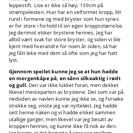
leppestift. Lise er ikke så høy; 159cm på
strømpelesten. Hun har en velformet kropp, litt
rund i formene og med bryster som hun synes
er for store i forhold til sin egen kroppsstørrelse.
Jeg derimot elsker brystene hennes. Jeg har
alltid vært svak for store bryster, og siden vi ble
kjent med hverandre for noen år siden, så har
jeg fått leke med dem så ofte som jeg har hatt
lyst.
Gjennom speilet kunne jeg se at hun hadde
en morgenkåpe på, en sånn silkeaktig i rødt
og gull.
Den var ikke lukket foran, men dekket
likevel mesteparten av brystene. Det som var på
nedsiden av navlen kunne jeg ikke se, og forsøke
strekke seg, visste jeg var nytteløst. Jeg hadde
sett henne naken og vi hadde elsket sammen
utallige ganger, men likevel var jeg besatt av
kroppen hennes, og kunne ikke få nok av den.
Jeg kjente at det begynte å røre seg mellom