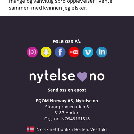
mange og vanvittig sprø opplevelser i vente
sammen med kvinnen jeg elsker.
FØLG OSS PÅ:
Send oss en epost
EQOM Norway AS, Nytelse.no
Strandpromenaden 8
3187 Horten
Org. nr. NO943161518
Norsk nettbutikk i Horten, Vestfold