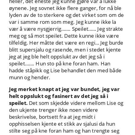
heller, det eneste jeg kunne gjøre var å lukke
øynene. Jeg sovnet ikke flere ganger, for nå ble
lyden av de to sterkere og det virket som om de
var i samme rom som meg. Jeg kunne ikke la
vær å være nysgjerrig……. Speilet…… Jeg strakte
meg og så mot speilet. Dette kunne ikke være
tilfeldig. Her måtte det være en regi… Jeg burde
blitt supersjalu og rasende, men i stedet kjente
jeg at jeg ble helt oppslukt av det jeg så i
speilet……. Hun sto på kne foran ham. Han
hadde ståpikk og Lise behandlet den med både
munn og hender.
Jeg merket knapt at jeg var bundet, jeg var
helt oppslukt og fasinert av det jeg så i
speilet.
Det som skjedde videre mellom Lise og
den ukjente trenger ikke noen videre
beskrivelse, bortsett fra at jeg midt i
opphisselsen kjente et stikk av sjalusi da hun
stilte seg på kne foran ham og han trengte seg