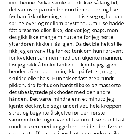
inn i henne. Selve samleiet tok ikke så lang tid;
det var over på mindre enn ti minutter, og like
før han fikk utløsning snudde Lise seg og lot han
sprute over og mellom brystene. Om Lise hadde
fått orgasme eller ikke, det vet jeg knapt, men
det gikk ikke mange minuttene før jeg hørte
ytterdøren klikke i lås igjen. Da det ble helt stille
fikk jeg en vanvittig tanke; tenk om hun forsvant
for kvelden sammen med den ukjente mannen.
Før jeg rakk å tenke tanken ut kjente jeg igjen
hender på kroppen min; ikke på føtter, mage,
skuldre eller hals. Hun tok et fast grep rundt
pikken, dro forhuden hardt tilbake og masserte
det ubeskyttede pikkhodet med den andre
hånden. Det varte mindre enn et minutt; jeg
kjente det knytte seg i underlivet, hele kroppen
sitret og begynte å skjelve før den første
sammentrekningen var et faktum. Lise holdt fast
rundt pikken med begge hender idet den første
spruten treffer meg i ansiktet, den andre er ikke