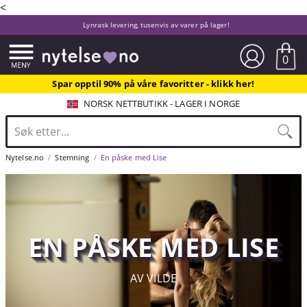
<
Lynrask levering, tusenvis av varer på lager!
0
Spar opptil 90% på våre favoritter - klikk her!
NORSK NETTBUTIKK - LAGER I NORGE
Nytelse.no
Stemning
En påske med Lise
EN PÅSKE MED LISE
AV VILDE