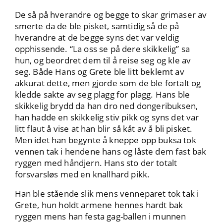
De så på hverandre og begge to skar grimaser av
smerte da de ble pisket, samtidig så de på
hverandre at de begge syns det var veldig
opphissende. “La oss se på dere skikkelig” sa
hun, og beordret dem til å reise seg og kle av
seg. Både Hans og Grete ble litt beklemt av
akkurat dette, men gjorde som de ble fortalt og
kledde sakte av seg plagg for plagg. Hans ble
skikkelig brydd da han dro ned dongeribuksen,
han hadde en skikkelig stiv pikk og syns det var
litt flaut å vise at han blir så kåt av å bli pisket.
Men idet han begynte å kneppe opp buksa tok
vennen tak i hendene hans og låste dem fast bak
ryggen med håndjern. Hans sto der totalt
forsvarsløs med en knallhard pikk.
Han ble stående slik mens venneparet tok tak i
Grete, hun holdt armene hennes hardt bak
ryggen mens han festa gag-ballen i munnen