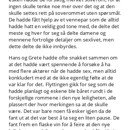
ingen skulle tenke noe mer over det og at den
skulle settes rett på soverommet uten spørsmål.
De hadde fått hjelp av et vennepar som de alltid
hadde hatt en veldig god tone med, de delte det
meste og hver for seg så delte damene og
mennene fortrolige detaljer om sexlivet, men
dette delte de ikke innbyrdes.
Hans og Grete hadde ofte snakket sammen om
at det hadde vært spennende å forsøke å ha
med flere aktører når de hadde sex, men alltid
konkludert med at de ikke egentlig følte at de
var klar for det. Flyttingen gikk for seg som de
hadde planlagt og eskene ble båret rundt i de
forskjellige rommene i den nye leiligheten, alle
plassert der hvor merkingen sa at de skulle
være. Det var bare noen få esker igjen da de
fant ut at det var best å ta seg en liten pause. De
fant frem en flaske vin for å feire at den nye