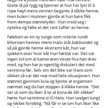
Grete lå på rygg og kjenner at hun har lyst til å
rope høyt mens vennen begynte å slikke henne,
men kulen i munnen gjorde at hun bare fikk
frem dempa stønnelyder. Hun vreid seg i
nytelse og følte at det rant safter av henne.
Følelsen av en ny tunge som roterte rundt
klitorisen hennes mens Hans står bakbundet og
så på gjorde henne ekstremt kåt, hun var
sjokkert over hvor kåt hun faktisk var. Det var
ingen tvil om at kameraten visste hva han drev
med, og hun har jo egentlig diskutert det med
venninna før. Selv om det ikke var Hans som
slikket så var det noe med hele situasjonen. Hun
stønnet gjennom kula og kjente at orgamsen
nærmet seg da han stopper å slikke henne. “Det
ser ut som du liker å se at kona de blir slikket”
hørte hun venninna si til Hans. Han svelget tungt
og nikket forsiktig. “Nå får vi se om hun liker like