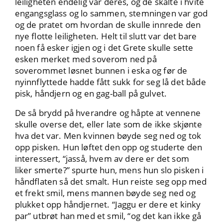
leiligheten endelig var deres, og de skålte i hvite
engangsglass og lo sammen, stemningen var god
og de pratet om hvordan de skulle innrede den
nye flotte leiligheten. Helt til slutt var det bare
noen få esker igjen og i det Grete skulle sette
esken merket med soverom ned på
soverommet løsnet bunnen i eska og før de
nyinnflyttede hadde fått sukk for seg lå det både
pisk, håndjern og en gag-ball på gulvet.
De så brydd på hverandre og håpte at vennene
skulle overse det, eller late som de ikke skjønte
hva det var. Men kvinnen bøyde seg ned og tok
opp pisken. Hun løftet den opp og studerte den
interessert, “jasså, hvem av dere er det som
liker smerte?” spurte hun, mens hun slo pisken i
håndflaten så det smalt. Hun reiste seg opp med
et frekt smil, mens mannen bøyde seg ned og
plukket opp håndjernet. “Jaggu er dere et kinky
par” utbrøt han med et smil, “og det kan ikke gå