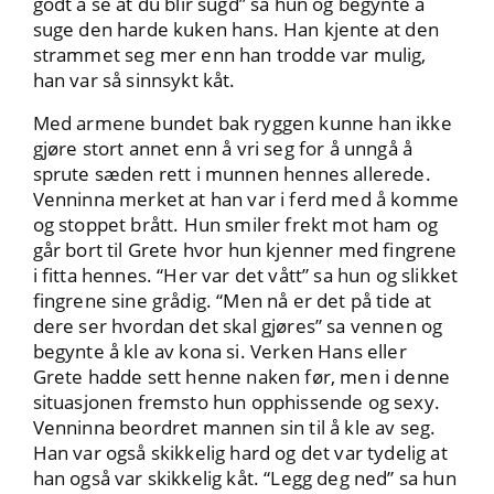
godt å se at du blir sugd” sa hun og begynte å
suge den harde kuken hans. Han kjente at den
strammet seg mer enn han trodde var mulig,
han var så sinnsykt kåt.
Med armene bundet bak ryggen kunne han ikke
gjøre stort annet enn å vri seg for å unngå å
sprute sæden rett i munnen hennes allerede.
Venninna merket at han var i ferd med å komme
og stoppet brått. Hun smiler frekt mot ham og
går bort til Grete hvor hun kjenner med fingrene
i fitta hennes. “Her var det vått” sa hun og slikket
fingrene sine grådig. “Men nå er det på tide at
dere ser hvordan det skal gjøres” sa vennen og
begynte å kle av kona si. Verken Hans eller
Grete hadde sett henne naken før, men i denne
situasjonen fremsto hun opphissende og sexy.
Venninna beordret mannen sin til å kle av seg.
Han var også skikkelig hard og det var tydelig at
han også var skikkelig kåt. “Legg deg ned” sa hun