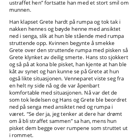
ustraffet hen” fortsatte han med et stort smil om
munnen.
Han klapset Grete hardt på rumpa og tok tak i
nakken hennes og bøyde henne med ansiktet
ned i senga, slik at hun ble stående med rumpa
struttende opp. Kvinnen begynte å smekke
Grete over den struttende rumpa med pisken så
Grete klynket av deilig smerte. Hans sto sjokkert
og så på at kona ble pisket, han kjente at han ble
kåt av synet og han kunne se på Grete at hun
også likte situasjonen. Venneparet viste seg fra
en helt ny side nå og de var åpenbart
komfortable med situasjonen. Nå var det de
som tok ledelsen og Hans og Grete ble beordret
ned på senga med ansiktet ned og rumpa i
været. “Se der ja, jeg tenker at dere har drømt
om å bli straffet sammen” sa han, mens hun
pisket dem begge over rumpene som struttet ut
i rommet.