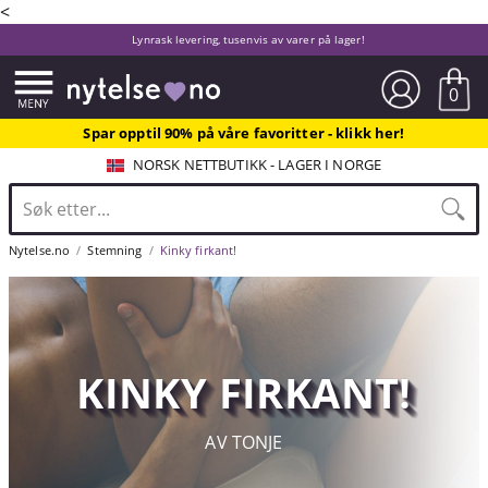
<
Lynrask levering, tusenvis av varer på lager!
0
Spar opptil 90% på våre favoritter - klikk her!
NORSK NETTBUTIKK - LAGER I NORGE
Nytelse.no
Stemning
Kinky firkant!
KINKY FIRKANT!
AV TONJE