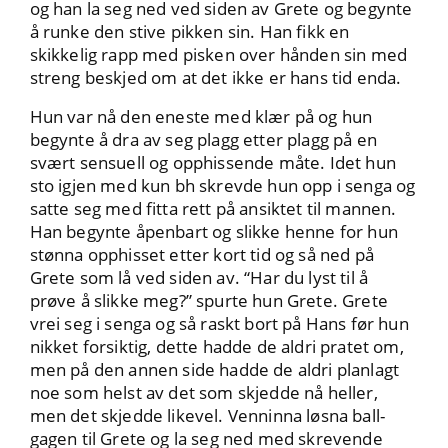
og han la seg ned ved siden av Grete og begynte
å runke den stive pikken sin. Han fikk en
skikkelig rapp med pisken over hånden sin med
streng beskjed om at det ikke er hans tid enda.
Hun var nå den eneste med klær på og hun
begynte å dra av seg plagg etter plagg på en
svært sensuell og opphissende måte. Idet hun
sto igjen med kun bh skrevde hun opp i senga og
satte seg med fitta rett på ansiktet til mannen.
Han begynte åpenbart og slikke henne for hun
stønna opphisset etter kort tid og så ned på
Grete som lå ved siden av. “Har du lyst til å
prøve å slikke meg?” spurte hun Grete. Grete
vrei seg i senga og så raskt bort på Hans før hun
nikket forsiktig, dette hadde de aldri pratet om,
men på den annen side hadde de aldri planlagt
noe som helst av det som skjedde nå heller,
men det skjedde likevel. Venninna løsna ball-
gagen til Grete og la seg ned med skrevende