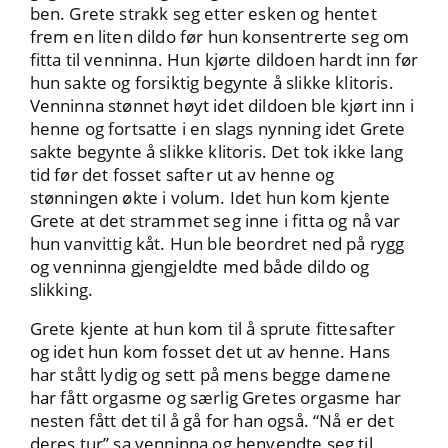
ben. Grete strakk seg etter esken og hentet
frem en liten dildo før hun konsentrerte seg om
fitta til venninna. Hun kjørte dildoen hardt inn før
hun sakte og forsiktig begynte å slikke klitoris.
Venninna stønnet høyt idet dildoen ble kjørt inn i
henne og fortsatte i en slags nynning idet Grete
sakte begynte å slikke klitoris. Det tok ikke lang
tid før det fosset safter ut av henne og
stønningen økte i volum. Idet hun kom kjente
Grete at det strammet seg inne i fitta og nå var
hun vanvittig kåt. Hun ble beordret ned på rygg
og venninna gjengjeldte med både dildo og
slikking.
Grete kjente at hun kom til å sprute fittesafter
og idet hun kom fosset det ut av henne. Hans
har stått lydig og sett på mens begge damene
har fått orgasme og særlig Gretes orgasme har
nesten fått det til å gå for han også. “Nå er det
deres tur” sa venninna og henvendte seg til