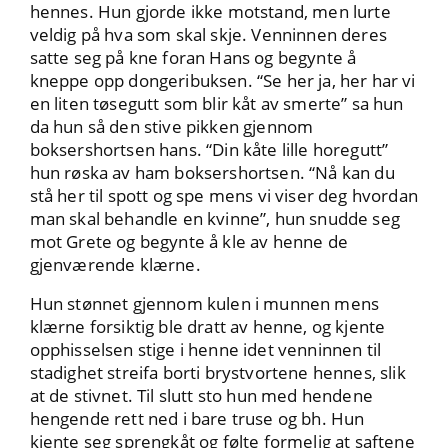
hennes. Hun gjorde ikke motstand, men lurte
veldig på hva som skal skje. Venninnen deres
satte seg på kne foran Hans og begynte å
kneppe opp dongeribuksen. “Se her ja, her har vi
en liten tøsegutt som blir kåt av smerte” sa hun
da hun så den stive pikken gjennom
boksershortsen hans. “Din kåte lille horegutt”
hun røska av ham boksershortsen. “Nå kan du
stå her til spott og spe mens vi viser deg hvordan
man skal behandle en kvinne”, hun snudde seg
mot Grete og begynte å kle av henne de
gjenværende klærne.
Hun stønnet gjennom kulen i munnen mens
klærne forsiktig ble dratt av henne, og kjente
opphisselsen stige i henne idet venninnen til
stadighet streifa borti brystvortene hennes, slik
at de stivnet. Til slutt sto hun med hendene
hengende rett ned i bare truse og bh. Hun
kjente seg sprengkåt og følte formelig at saftene