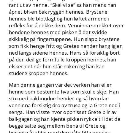
rant ut av henne. “Skal vi se” sa han mens han
åpnet bh-en bak ryggen hennes. Brystene
hennes ble blottlagt og hun løftet armene i
refleks for å dekke dem. Venninna smekket over
hendene hennes med pisken å det svidde
skikkelig på fingertuppene. Hun slapp brystene
som fikk henge fritt og Gretes hender hang igjen
ned langs sidene hennes. Hans så forsiktig bort
på den deilige formfulle kroppen hennes, han
elsker det når hun står naken og han kan
studere kroppen hennes.
Men denne gangen var det verken han eller
henne som bestemte hva som skulle skje. Han
sto med bakbundne hender og så hvordan
venninna forsiktig dro av trusa og la Grete ned i
senga. Han visste hvor opphisset Grete blir av
ball-gagen og han kjente pikken rykke til idet de
begge satte seg mellom bena til Grete og
begynte å jobbe med den våte fitta hennes.