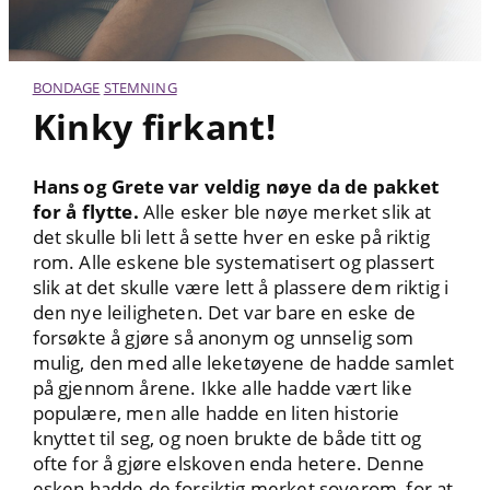
BONDAGE
STEMNING
Kinky firkant!
Hans og Grete var veldig nøye da de pakket
for å flytte.
Alle esker ble nøye merket slik at
det skulle bli lett å sette hver en eske på riktig
rom. Alle eskene ble systematisert og plassert
slik at det skulle være lett å plassere dem riktig i
den nye leiligheten. Det var bare en eske de
forsøkte å gjøre så anonym og unnselig som
mulig, den med alle leketøyene de hadde samlet
på gjennom årene. Ikke alle hadde vært like
populære, men alle hadde en liten historie
knyttet til seg, og noen brukte de både titt og
ofte for å gjøre elskoven enda hetere. Denne
esken hadde de forsiktig merket soverom, for at