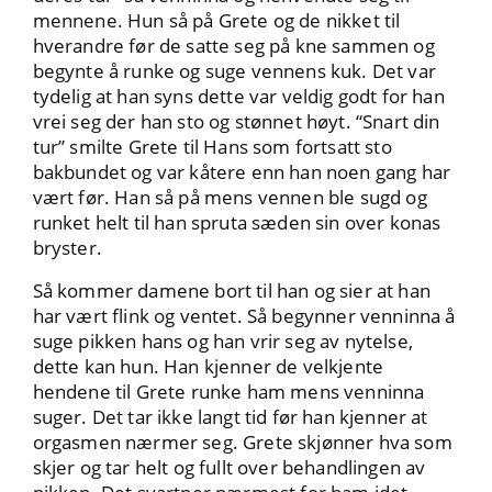
mennene. Hun så på Grete og de nikket til
hverandre før de satte seg på kne sammen og
begynte å runke og suge vennens kuk. Det var
tydelig at han syns dette var veldig godt for han
vrei seg der han sto og stønnet høyt. “Snart din
tur” smilte Grete til Hans som fortsatt sto
bakbundet og var kåtere enn han noen gang har
vært før. Han så på mens vennen ble sugd og
runket helt til han spruta sæden sin over konas
bryster.
Så kommer damene bort til han og sier at han
har vært flink og ventet. Så begynner venninna å
suge pikken hans og han vrir seg av nytelse,
dette kan hun. Han kjenner de velkjente
hendene til Grete runke ham mens venninna
suger. Det tar ikke langt tid før han kjenner at
orgasmen nærmer seg. Grete skjønner hva som
skjer og tar helt og fullt over behandlingen av