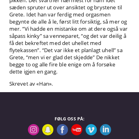
pikken. Det svartner nærmest for ham idet
sæden spruter ut over ansiktet og brystene til
Grete. Idet han var ferdig med orgasmen
begynte de alle å le, først litt forsiktig, så mer og
mer. “Vi hadde en mistanke om at dere også var
såpass kinky” sa venneparet, “og det var deilig å
få det bekreftet med det uhellet med
flytekassen”. “Det var ikke et planlagt uhell” sa
Grete, “men vi er glad det skjedde” De nikket
begge to og alle fire ble enige om å forsøke
dette igjen en gang.
Skrevet av «Han».
FØLG OSS PÅ: