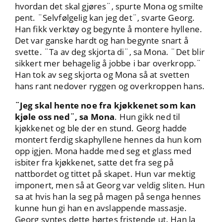
hvordan det skal gjøres¨, spurte Mona og smilte
pent. ¨Selvfølgelig kan jeg det¨, svarte Georg.
Han fikk verktøy og begynte å montere hyllene.
Det var ganske hardt og han begynte snart å
svette. ¨Ta av deg skjorta di¨, sa Mona. ¨Det blir
sikkert mer behagelig å jobbe i bar overkropp.¨
Han tok av seg skjorta og Mona så at svetten
hans rant nedover ryggen og overkroppen hans.
¨Jeg skal hente noe fra kjøkkenet som kan
kjøle oss ned¨, sa Mona
. Hun gikk ned til
kjøkkenet og ble der en stund. Georg hadde
montert ferdig skaphyllene hennes da hun kom
opp igjen. Mona hadde med seg et glass med
isbiter fra kjøkkenet, satte det fra seg på
nattbordet og tittet på skapet. Hun var mektig
imponert, men så at Georg var veldig sliten. Hun
sa at hvis han la seg på magen på senga hennes
kunne hun gi han en avslappende massasje.
Georg syntes dette hørtes fristende ut. Han la