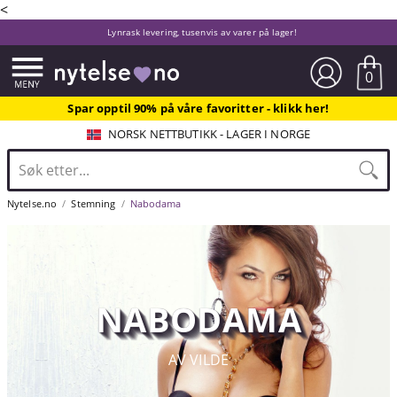
<
Lynrask levering, tusenvis av varer på lager!
0
Spar opptil 90% på våre favoritter - klikk her!
NORSK NETTBUTIKK - LAGER I NORGE
Nytelse.no
Stemning
Nabodama
NABODAMA
AV VILDE