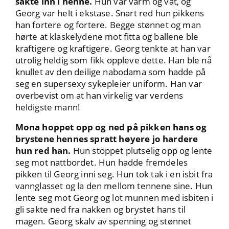
sakte inn i henne.
Hun var varm og våt, og
Georg var helt i ekstase. Snart red hun pikkens
han fortere og fortere. Begge stønnet og man
hørte at klaskelydene mot fitta og ballene ble
kraftigere og kraftigere. Georg tenkte at han var
utrolig heldig som fikk oppleve dette. Han ble nå
knullet av den deilige nabodama som hadde på
seg en supersexy sykepleier uniform. Han var
overbevist om at han virkelig var verdens
heldigste mann!
Mona hoppet opp og ned på pikken hans og
brystene hennes spratt høyere jo hardere
hun red han.
Hun stoppet plutselig opp og lente
seg mot nattbordet. Hun hadde fremdeles
pikken til Georg inni seg. Hun tok tak i en isbit fra
vannglasset og la den mellom tennene sine. Hun
lente seg mot Georg og lot munnen med isbiten i
gli sakte ned fra nakken og brystet hans til
magen. Georg skalv av spenning og stønnet