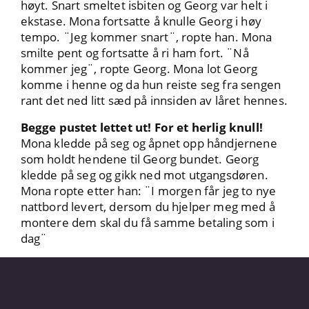
høyt. Snart smeltet isbiten og Georg var helt i
ekstase. Mona fortsatte å knulle Georg i høy
tempo. ¨Jeg kommer snart¨, ropte han. Mona
smilte pent og fortsatte å ri ham fort. ¨Nå
kommer jeg¨, ropte Georg. Mona lot Georg
komme i henne og da hun reiste seg fra sengen
rant det ned litt sæd på innsiden av låret hennes.
Begge pustet lettet ut! For et herlig knull!
Mona kledde på seg og åpnet opp håndjernene
som holdt hendene til Georg bundet. Georg
kledde på seg og gikk ned mot utgangsdøren.
Mona ropte etter han: ¨I morgen får jeg to nye
nattbord levert, dersom du hjelper meg med å
montere dem skal du få samme betaling som i
dag¨