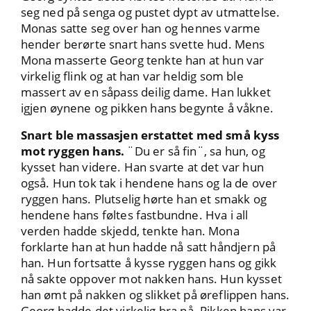
seg ned på senga og pustet dypt av utmattelse.
Monas satte seg over han og hennes varme
hender berørte snart hans svette hud. Mens
Mona masserte Georg tenkte han at hun var
virkelig flink og at han var heldig som ble
massert av en såpass deilig dame. Han lukket
igjen øynene og pikken hans begynte å våkne.
Snart ble massasjen erstattet med små kyss
mot ryggen hans.
¨Du er så fin¨, sa hun, og
kysset han videre. Han svarte at det var hun
også. Hun tok tak i hendene hans og la de over
ryggen hans. Plutselig hørte han et smakk og
hendene hans føltes fastbundne. Hva i all
verden hadde skjedd, tenkte han. Mona
forklarte han at hun hadde nå satt håndjern på
han. Hun fortsatte å kysse ryggen hans og gikk
nå sakte oppover mot nakken hans. Hun kysset
han ømt på nakken og slikket på øreflippen hans.
Georg hadde det virkelig bra nå. Pikken hans var