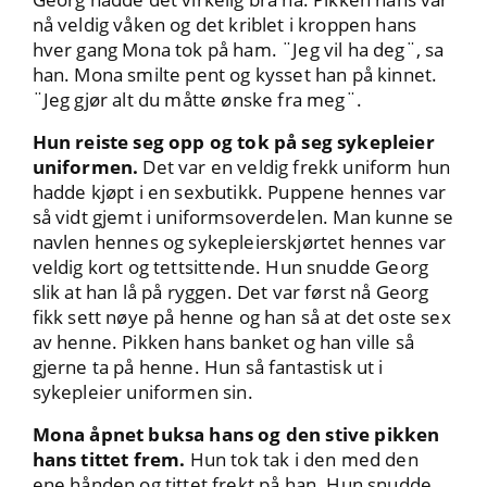
nå veldig våken og det kriblet i kroppen hans
hver gang Mona tok på ham. ¨Jeg vil ha deg¨, sa
han. Mona smilte pent og kysset han på kinnet.
¨Jeg gjør alt du måtte ønske fra meg¨.
Hun reiste seg opp og tok på seg sykepleier
uniformen.
Det var en veldig frekk uniform hun
hadde kjøpt i en sexbutikk. Puppene hennes var
så vidt gjemt i uniformsoverdelen. Man kunne se
navlen hennes og sykepleierskjørtet hennes var
veldig kort og tettsittende. Hun snudde Georg
slik at han lå på ryggen. Det var først nå Georg
fikk sett nøye på henne og han så at det oste sex
av henne. Pikken hans banket og han ville så
gjerne ta på henne. Hun så fantastisk ut i
sykepleier uniformen sin.
Mona åpnet buksa hans og den stive pikken
hans tittet frem.
Hun tok tak i den med den
ene hånden og tittet frekt på han. Hun snudde