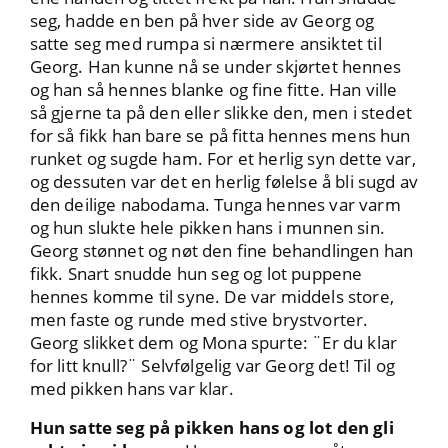
seg, hadde en ben på hver side av Georg og
satte seg med rumpa si nærmere ansiktet til
Georg. Han kunne nå se under skjørtet hennes
og han så hennes blanke og fine fitte. Han ville
så gjerne ta på den eller slikke den, men i stedet
for så fikk han bare se på fitta hennes mens hun
runket og sugde ham. For et herlig syn dette var,
og dessuten var det en herlig følelse å bli sugd av
den deilige nabodama. Tunga hennes var varm
og hun slukte hele pikken hans i munnen sin.
Georg stønnet og nøt den fine behandlingen han
fikk. Snart snudde hun seg og lot puppene
hennes komme til syne. De var middels store,
men faste og runde med stive brystvorter.
Georg slikket dem og Mona spurte: ¨Er du klar
for litt knull?¨ Selvfølgelig var Georg det! Til og
med pikken hans var klar.
Hun satte seg på pikken hans og lot den gli