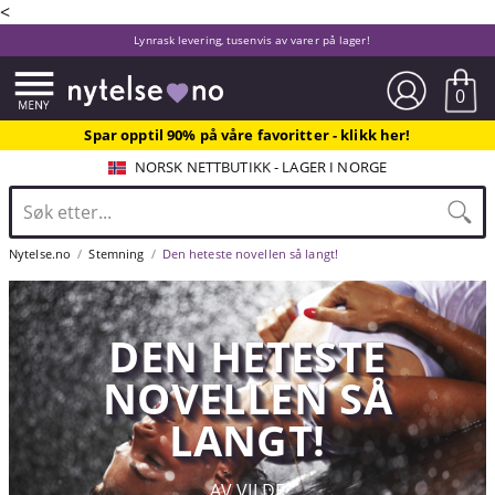
<
Lynrask levering, tusenvis av varer på lager!
0
Spar opptil 90% på våre favoritter - klikk her!
NORSK NETTBUTIKK - LAGER I NORGE
Nytelse.no
Stemning
Den heteste novellen så langt!
DEN HETESTE
NOVELLEN SÅ
LANGT!
AV VILDE