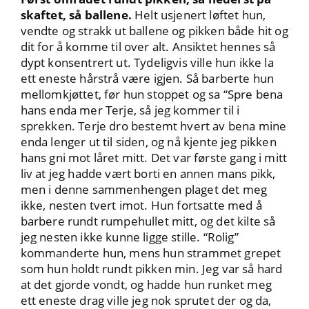
skaftet, så ballene.
Helt usjenert løftet hun,
vendte og strakk ut ballene og pikken både hit og
dit for å komme til over alt. Ansiktet hennes så
dypt konsentrert ut. Tydeligvis ville hun ikke la
ett eneste hårstrå være igjen. Så barberte hun
mellomkjøttet, før hun stoppet og sa “Spre bena
hans enda mer Terje, så jeg kommer til i
sprekken. Terje dro bestemt hvert av bena mine
enda lenger ut til siden, og nå kjente jeg pikken
hans gni mot låret mitt. Det var første gang i mitt
liv at jeg hadde vært borti en annen mans pikk,
men i denne sammenhengen plaget det meg
ikke, nesten tvert imot. Hun fortsatte med å
barbere rundt rumpehullet mitt, og det kilte så
jeg nesten ikke kunne ligge stille. “Rolig”
kommanderte hun, mens hun strammet grepet
som hun holdt rundt pikken min. Jeg var så hard
at det gjorde vondt, og hadde hun runket meg
ett eneste drag ville jeg nok sprutet der og da,