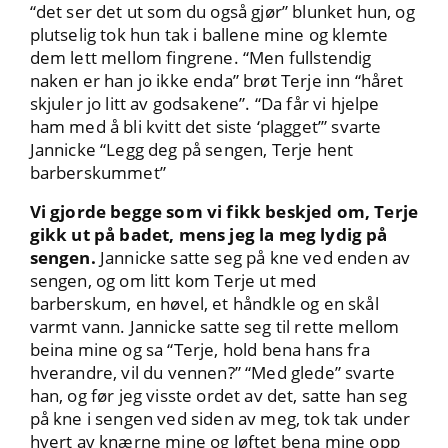
“det ser det ut som du også gjør” blunket hun, og
plutselig tok hun tak i ballene mine og klemte
dem lett mellom fingrene. “Men fullstendig
naken er han jo ikke enda” brøt Terje inn “håret
skjuler jo litt av godsakene”. “Da får vi hjelpe
ham med å bli kvitt det siste ‘plagget’” svarte
Jannicke “Legg deg på sengen, Terje hent
barberskummet”
Vi gjorde begge som vi fikk beskjed om, Terje
gikk ut på badet, mens jeg la meg lydig på
sengen.
Jannicke satte seg på kne ved enden av
sengen, og om litt kom Terje ut med
barberskum, en høvel, et håndkle og en skål
varmt vann. Jannicke satte seg til rette mellom
beina mine og sa “Terje, hold bena hans fra
hverandre, vil du vennen?” “Med glede” svarte
han, og før jeg visste ordet av det, satte han seg
på kne i sengen ved siden av meg, tok tak under
hvert av knærne mine og løftet bena mine opp