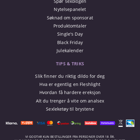
Spør sexologen
Nytelsepanelet
Søknad om sponsorat
Produktomtaler
Single's Day
Black Friday
Julekalender
TIPS & TRIKS
Slik finner du riktig dildo for deg
Hva er egentlig en Fleshlight
Hvordan få hardere ereksjon
Alt du trenger å vite om analsex
Sexleketøy til brystene
VI GODTAR KUN BESTILLINGER FRA PERSONER OVER 18 ÅR.