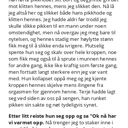
mot klitten hennes, mens jeg slikket den. Nå lå
jeg altså her og slikket både hans pikkhode og
klitten hennes. Jeg hadde aldri før trodd jeg
skulle slikke pikken til en mann under noen
omstendighet, men nå overgav jeg meg bare til
nytelsen, og hennes stadig mer høylytte stønn
fikk meg til å slikke enda ivrigere. Plutselig
spente hun seg og skalv over hele kroppen, noe
som fikk meg også til å sprute i munnen hennes
for andre gang, ikke like kraftig som første gang,
men fortsatt langt sterkere enn jeg var vant
med. Hun kollapset oppå meg og jeg kjente
kroppen hennes skjelve mens ilingene fra
orgasmen for gjennom henne. Terje hadde lagt
seg ved siden av oss på sengen, han runket
pikken sin sakte og nøt tydeligvis synet.
Etter litt reiste hun seg opp og sa “Ok nå har
vi varmet opp.
Nå trenger jeg to staker inne i