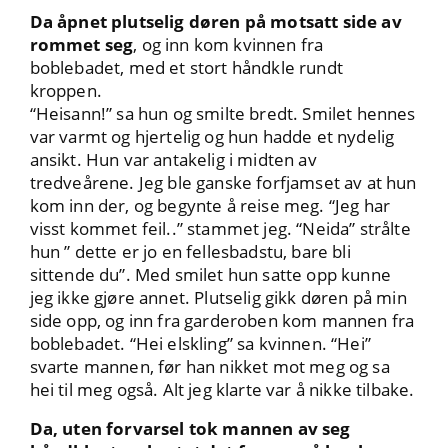
Da åpnet plutselig døren på motsatt side av
rommet seg
, og inn kom kvinnen fra
boblebadet, med et stort håndkle rundt
kroppen.
“Heisann!” sa hun og smilte bredt. Smilet hennes
var varmt og hjertelig og hun hadde et nydelig
ansikt. Hun var antakelig i midten av
tredveårene. Jeg ble ganske forfjamset av at hun
kom inn der, og begynte å reise meg. “Jeg har
visst kommet feil..” stammet jeg. “Neida” strålte
hun ” dette er jo en fellesbadstu, bare bli
sittende du”. Med smilet hun satte opp kunne
jeg ikke gjøre annet. Plutselig gikk døren på min
side opp, og inn fra garderoben kom mannen fra
boblebadet. “Hei elskling” sa kvinnen. “Hei”
svarte mannen, før han nikket mot meg og sa
hei til meg også. Alt jeg klarte var å nikke tilbake.
Da, uten forvarsel tok mannen av seg