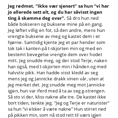
Jeg rødmet. “Ikke vær sjenert” sa hun “vi har
jo allerede sett alt, og du har såvisst ingen
ting å skamme deg over”.
Så dro hun ned
både bokseren og buksene mine på en gang.
Jeg løftet villig en fot, så den andre, mens hun
vrengte buksene av meg og kastet dem i et
hjørne. Samtidig kjente jeg et par hender som
tok tak i kanten på t-skjorten min og med en
bestemt bevegelse vrengte dem over hodet
mitt. Jeg snudde meg, og der stod Terje, naken
han også, med t-skjorten min i hånden og med
halvstiv pikk. Han hadde visst kledd av seg
mens jeg og Jannicke drakk vinen vår, uten at
jeg merket det. Jeg snudde meg mot Jannicke
igjen, hun var iferd med å ta av seg g-strengen.
Så sto vi der, kliss nakne alle tre. De kastet ikke
bort tiden, tenkte jeg. “Jeg og Terje er naturister”
sa hun “vi elsker å være nakne” Hun stirret ned
på pikken min, som nå stod rett til værs igjen