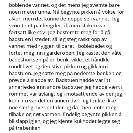
boblende vannet, og det mens jeg svømte bare
noen meter unna. Nå begynte pikken å vokse for
alvor, men det kunne de neppe se i vannet. Jeg
svømte et par lengder til, men staken var
fortsatt like stiv. Jeg bestemte meg for å gå i
badstuen i stedet, så jeg steg raskt opp av
vannet med ryggen til paret i boblebadet og
fortet meg inn i garderoben. Jeg kastet den våte
badeshortsen på en benk, viklet et håndkle
rundt livet og den stive pikken og gikk inn i
badstuen. Jeg satte meg på nederste benken og
prøvde å slappe av. Badstuen hadde var litt
annerledes enn andre badstuer jeg hadde vært i,
rommet var avlangt og i motsatt ende av der jeg
kom inn var det en annen dør. Jeg tenkte ikke
noe særlig over det der og da, men lente meg
tilbake og nøt varmen. Endelig begynte pikken å
bli slapp igjen, og jeg kjente kukhodet legge seg
på trebenken