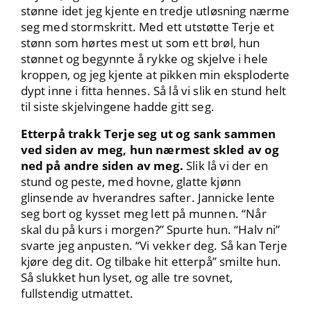
stønne idet jeg kjente en tredje utløsning nærme
seg med stormskritt. Med ett utstøtte Terje et
stønn som hørtes mest ut som ett brøl, hun
stønnet og begynnte å rykke og skjelve i hele
kroppen, og jeg kjente at pikken min eksploderte
dypt inne i fitta hennes. Så lå vi slik en stund helt
til siste skjelvingene hadde gitt seg.
Etterpå trakk Terje seg ut og sank sammen
ved siden av meg, hun nærmest skled av og
ned på andre siden av meg.
Slik lå vi der en
stund og peste, med hovne, glatte kjønn
glinsende av hverandres safter. Jannicke lente
seg bort og kysset meg lett på munnen. “Når
skal du på kurs i morgen?” Spurte hun. “Halv ni”
svarte jeg anpusten. “Vi vekker deg. Så kan Terje
kjøre deg dit. Og tilbake hit etterpå” smilte hun.
Så slukket hun lyset, og alle tre sovnet,
fullstendig utmattet.