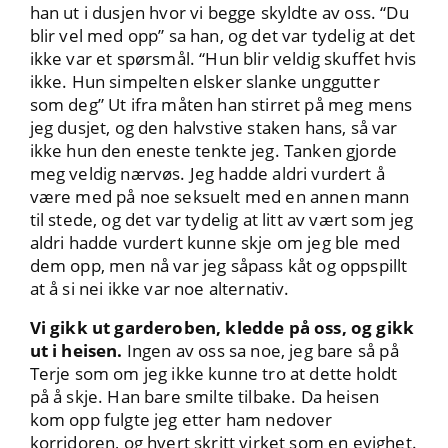
han ut i dusjen hvor vi begge skyldte av oss. “Du
blir vel med opp” sa han, og det var tydelig at det
ikke var et spørsmål. “Hun blir veldig skuffet hvis
ikke. Hun simpelten elsker slanke unggutter
som deg” Ut ifra måten han stirret på meg mens
jeg dusjet, og den halvstive staken hans, så var
ikke hun den eneste tenkte jeg. Tanken gjorde
meg veldig nærvøs. Jeg hadde aldri vurdert å
være med på noe seksuelt med en annen mann
til stede, og det var tydelig at litt av vært som jeg
aldri hadde vurdert kunne skje om jeg ble med
dem opp, men nå var jeg såpass kåt og oppspillt
at å si nei ikke var noe alternativ.
Vi gikk ut garderoben, kledde på oss, og gikk
ut i heisen.
Ingen av oss sa noe, jeg bare så på
Terje som om jeg ikke kunne tro at dette holdt
på å skje. Han bare smilte tilbake. Da heisen
kom opp fulgte jeg etter ham nedover
korridoren, og hvert skritt virket som en evighet.