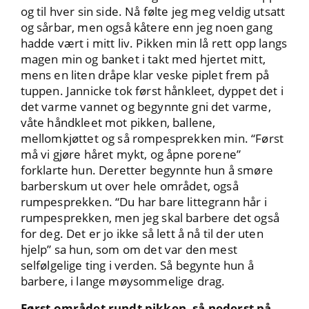
og til hver sin side. Nå følte jeg meg veldig utsatt
og sårbar, men også kåtere enn jeg noen gang
hadde vært i mitt liv. Pikken min lå rett opp langs
magen min og banket i takt med hjertet mitt,
mens en liten dråpe klar veske piplet frem på
tuppen. Jannicke tok først hånkleet, dyppet det i
det varme vannet og begynnte gni det varme,
våte håndkleet mot pikken, ballene,
mellomkjøttet og så rompesprekken min. “Først
må vi gjøre håret mykt, og åpne porene”
forklarte hun. Deretter begynnte hun å smøre
barberskum ut over hele området, også
rumpesprekken. “Du har bare littegrann hår i
rumpesprekken, men jeg skal barbere det også
for deg. Det er jo ikke så lett å nå til der uten
hjelp” sa hun, som om det var den mest
selfølgelige ting i verden. Så begynte hun å
barbere, i lange møysommelige drag.
Først området rundt pikken, så nederst på