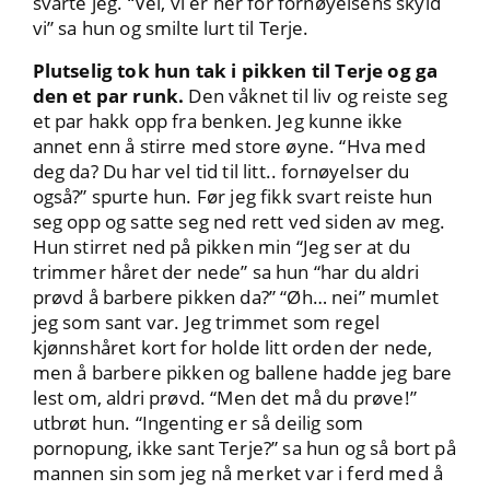
svarte jeg. “Vel, vi er her for fornøyelsens skyld
vi” sa hun og smilte lurt til Terje.
Plutselig tok hun tak i pikken til Terje og ga
den et par runk.
Den våknet til liv og reiste seg
et par hakk opp fra benken. Jeg kunne ikke
annet enn å stirre med store øyne. “Hva med
deg da? Du har vel tid til litt.. fornøyelser du
også?” spurte hun. Før jeg fikk svart reiste hun
seg opp og satte seg ned rett ved siden av meg.
Hun stirret ned på pikken min “Jeg ser at du
trimmer håret der nede” sa hun “har du aldri
prøvd å barbere pikken da?” “Øh… nei” mumlet
jeg som sant var. Jeg trimmet som regel
kjønnshåret kort for holde litt orden der nede,
men å barbere pikken og ballene hadde jeg bare
lest om, aldri prøvd. “Men det må du prøve!”
utbrøt hun. “Ingenting er så deilig som
pornopung, ikke sant Terje?” sa hun og så bort på
mannen sin som jeg nå merket var i ferd med å