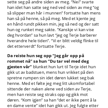
sette seg på andre siden av meg. “Nei” svarte
han idet han satte seg ned ved siden av meg “og
så slipper man hår i munnen” fortsatte han mens
han så på henne, så på meg. Med et kjente jeg
en hånd rundt pikken min, jeg så ned og der satt
hun og runket meg sakte. “Kanskje vi kan vise
deg hvordan” sa hun lavt “jeg og Terje barberer
hverandre hele tiden”. “Vi er blitt veldig flinke til
det etterverdt” fortsatte Terje.
Da reiste hun seg opp “Jeg går opp på
rommet nå” sa hun “Du tar vel med deg
gjesten vår”
blunket hun lurt til Terje idet hun
gikk ut av badstuen, mens hun vrikket på den
spretne rumpen sin idet døren lukket seg bak
henne. Med et følte jeg meg litt ukomfortabel
sittende der naken alene ved siden av Terje,
men han reiste seg straks opp og gikk mot
døren. “Kom igjen” sa han “det er ikke pent å la
en dame vente” idet han gikk ut. Jeg fulgte etter