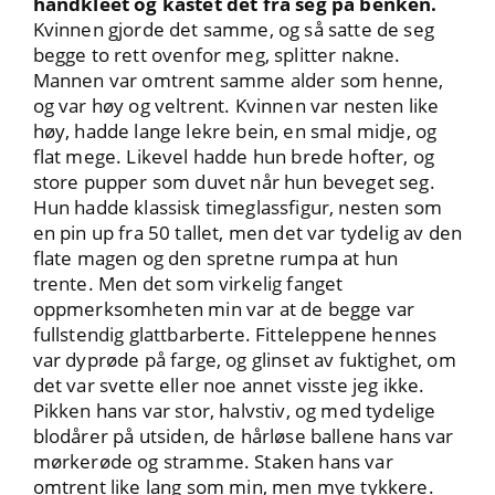
håndkleet og kastet det fra seg på benken.
Kvinnen gjorde det samme, og så satte de seg
begge to rett ovenfor meg, splitter nakne.
Mannen var omtrent samme alder som henne,
og var høy og veltrent. Kvinnen var nesten like
høy, hadde lange lekre bein, en smal midje, og
flat mege. Likevel hadde hun brede hofter, og
store pupper som duvet når hun beveget seg.
Hun hadde klassisk timeglassfigur, nesten som
en pin up fra 50 tallet, men det var tydelig av den
flate magen og den spretne rumpa at hun
trente. Men det som virkelig fanget
oppmerksomheten min var at de begge var
fullstendig glattbarberte. Fitteleppene hennes
var dyprøde på farge, og glinset av fuktighet, om
det var svette eller noe annet visste jeg ikke.
Pikken hans var stor, halvstiv, og med tydelige
blodårer på utsiden, de hårløse ballene hans var
mørkerøde og stramme. Staken hans var
omtrent like lang som min, men mye tykkere.