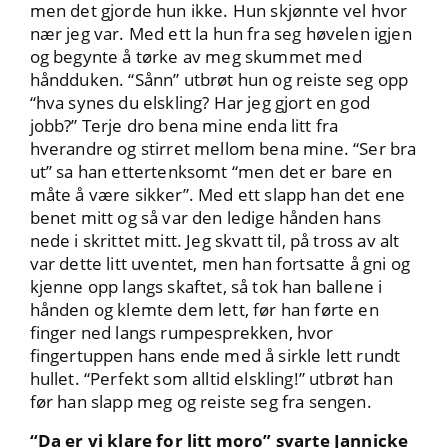
men det gjorde hun ikke. Hun skjønnte vel hvor
nær jeg var. Med ett la hun fra seg høvelen igjen
og begynte å tørke av meg skummet med
håndduken. “Sånn” utbrøt hun og reiste seg opp
“hva synes du elskling? Har jeg gjort en god
jobb?” Terje dro bena mine enda litt fra
hverandre og stirret mellom bena mine. “Ser bra
ut” sa han ettertenksomt “men det er bare en
måte å være sikker”. Med ett slapp han det ene
benet mitt og så var den ledige hånden hans
nede i skrittet mitt. Jeg skvatt til, på tross av alt
var dette litt uventet, men han fortsatte å gni og
kjenne opp langs skaftet, så tok han ballene i
hånden og klemte dem lett, før han førte en
finger ned langs rumpesprekken, hvor
fingertuppen hans ende med å sirkle lett rundt
hullet. “Perfekt som alltid elskling!” utbrøt han
før han slapp meg og reiste seg fra sengen.
“Da er vi klare for litt moro” svarte Jannicke