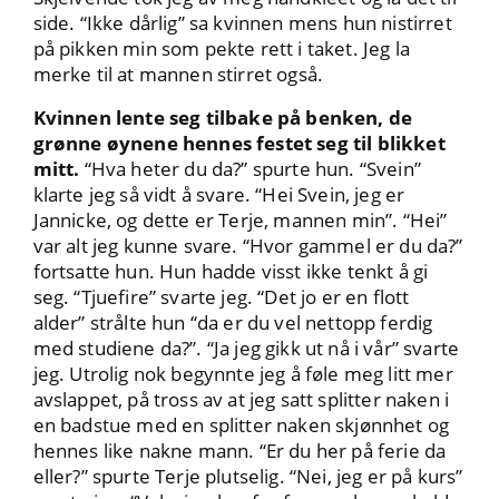
side. “Ikke dårlig” sa kvinnen mens hun nistirret
på pikken min som pekte rett i taket. Jeg la
merke til at mannen stirret også.
Kvinnen lente seg tilbake på benken, de
grønne øynene hennes festet seg til blikket
mitt.
“Hva heter du da?” spurte hun. “Svein”
klarte jeg så vidt å svare. “Hei Svein, jeg er
Jannicke, og dette er Terje, mannen min”. “Hei”
var alt jeg kunne svare. “Hvor gammel er du da?”
fortsatte hun. Hun hadde visst ikke tenkt å gi
seg. “Tjuefire” svarte jeg. “Det jo er en flott
alder” strålte hun “da er du vel nettopp ferdig
med studiene da?”. “Ja jeg gikk ut nå i vår” svarte
jeg. Utrolig nok begynnte jeg å føle meg litt mer
avslappet, på tross av at jeg satt splitter naken i
en badstue med en splitter naken skjønnhet og
hennes like nakne mann. “Er du her på ferie da
eller?” spurte Terje plutselig. “Nei, jeg er på kurs”