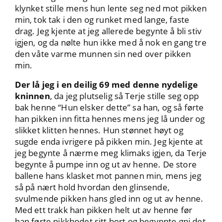
klynket stille mens hun lente seg ned mot pikken
min, tok tak i den og runket med lange, faste
drag. Jeg kjente at jeg allerede begynte å bli stiv
igjen, og da nølte hun ikke med å nok en gang tre
den våte varme munnen sin ned over pikken
min.
Der lå jeg i en deilig 69 med denne nydelige
kninnen
, da jeg plutselig så Terje stille seg opp
bak henne “Hun elsker dette” sa han, og så førte
han pikken inn fitta hennes mens jeg lå under og
slikket klitten hennes. Hun stønnet høyt og
sugde enda ivrigere på pikken min. Jeg kjente at
jeg begynte å nærme meg klimaks igjen, da Terje
begynte å pumpe inn og ut av henne. De store
ballene hans klasket mot pannen min, mens jeg
så på nært hold hvordan den glinsende,
svulmende pikken hans gled inn og ut av henne.
Med ett trakk han pikken helt ut av henne før
han førte pikkhodet sitt bort og begynnte gni det