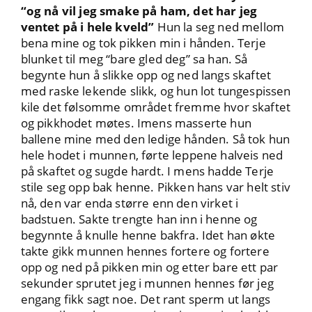
“og nå vil jeg smake på ham, det har jeg
ventet på i hele kveld”
Hun la seg ned mellom
bena mine og tok pikken min i hånden. Terje
blunket til meg “bare gled deg” sa han. Så
begynte hun å slikke opp og ned langs skaftet
med raske lekende slikk, og hun lot tungespissen
kile det følsomme området fremme hvor skaftet
og pikkhodet møtes. Imens masserte hun
ballene mine med den ledige hånden. Så tok hun
hele hodet i munnen, førte leppene halveis ned
på skaftet og sugde hardt. I mens hadde Terje
stile seg opp bak henne. Pikken hans var helt stiv
nå, den var enda større enn den virket i
badstuen. Sakte trengte han inn i henne og
begynnte å knulle henne bakfra. Idet han økte
takte gikk munnen hennes fortere og fortere
opp og ned på pikken min og etter bare ett par
sekunder sprutet jeg i munnen hennes før jeg
engang fikk sagt noe. Det rant sperm ut langs