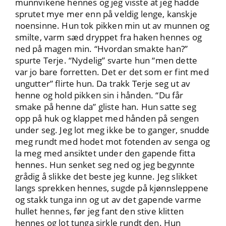
munnvikene hennes og jeg visste at jeg hadde
sprutet mye mer enn på veldig lenge, kanskje
noensinne. Hun tok pikken min ut av munnen og
smilte, varm sæd dryppet fra haken hennes og
ned på magen min. “Hvordan smakte han?”
spurte Terje. “Nydelig” svarte hun “men dette
var jo bare forretten. Det er det som er fint med
ungutter” flirte hun. Da trakk Terje seg ut av
henne og hold pikken sin i hånden. “Du får
smake på henne da” gliste han. Hun satte seg
opp på huk og klappet med hånden på sengen
under seg. Jeg lot meg ikke be to ganger, snudde
meg rundt med hodet mot fotenden av senga og
la meg med ansiktet under den gapende fitta
hennes. Hun senket seg ned og jeg begynnte
grådig å slikke det beste jeg kunne. Jeg slikket
langs sprekken hennes, sugde på kjønnsleppene
og stakk tunga inn og ut av det gapende varme
hullet hennes, før jeg fant den stive klitten
hennes og lot tunga sirkle rundt den. Hun