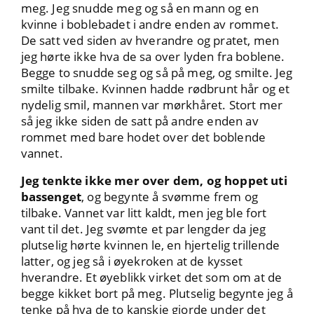
meg. Jeg snudde meg og så en mann og en
kvinne i boblebadet i andre enden av rommet.
De satt ved siden av hverandre og pratet, men
jeg hørte ikke hva de sa over lyden fra boblene.
Begge to snudde seg og så på meg, og smilte. Jeg
smilte tilbake. Kvinnen hadde rødbrunt hår og et
nydelig smil, mannen var mørkhåret. Stort mer
så jeg ikke siden de satt på andre enden av
rommet med bare hodet over det boblende
vannet.
Jeg tenkte ikke mer over dem, og hoppet uti
bassenget
, og begynte å svømme frem og
tilbake. Vannet var litt kaldt, men jeg ble fort
vant til det. Jeg svømte et par lengder da jeg
plutselig hørte kvinnen le, en hjertelig trillende
latter, og jeg så i øyekroken at de kysset
hverandre. Et øyeblikk virket det som om at de
begge kikket bort på meg. Plutselig begynte jeg å
tenke på hva de to kanskje gjorde under det