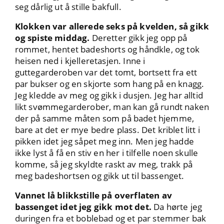
seg dårlig ut å stille bakfull.
Klokken var allerede seks på kvelden, så gikk
og spiste middag.
Deretter gikk jeg opp på
rommet, hentet badeshorts og håndkle, og tok
heisen ned i kjelleretasjen. Inne i
guttegarderoben var det tomt, bortsett fra ett
par bukser og en skjorte som hang på en knagg.
Jeg kledde av meg og gikk i dusjen. Jeg har alltid
likt svømmegarderober, man kan gå rundt naken
der på samme måten som på badet hjemme,
bare at det er mye bedre plass. Det kriblet litt i
pikken idet jeg såpet meg inn. Men jeg hadde
ikke lyst å få en stiv en her i tilfelle noen skulle
komme, så jeg skyldte raskt av meg, trakk på
meg badeshortsen og gikk ut til bassenget.
Vannet lå blikkstille på overflaten av
bassenget idet jeg gikk mot det.
Da hørte jeg
duringen fra et boblebad og et par stemmer bak