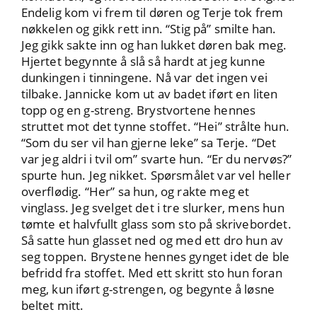
Endelig kom vi frem til døren og Terje tok frem
nøkkelen og gikk rett inn. “Stig på” smilte han.
Jeg gikk sakte inn og han lukket døren bak meg.
Hjertet begynnte å slå så hardt at jeg kunne
dunkingen i tinningene. Nå var det ingen vei
tilbake. Jannicke kom ut av badet iført en liten
topp og en g-streng. Brystvortene hennes
struttet mot det tynne stoffet. “Hei” strålte hun.
“Som du ser vil han gjerne leke” sa Terje. “Det
var jeg aldri i tvil om” svarte hun. “Er du nervøs?”
spurte hun. Jeg nikket. Spørsmålet var vel heller
overflødig. “Her” sa hun, og rakte meg et
vinglass. Jeg svelget det i tre slurker, mens hun
tømte et halvfullt glass som sto på skrivebordet.
Så satte hun glasset ned og med ett dro hun av
seg toppen. Brystene hennes gynget idet de ble
befridd fra stoffet. Med ett skritt sto hun foran
meg, kun iført g-strengen, og begynte å løsne
beltet mitt.