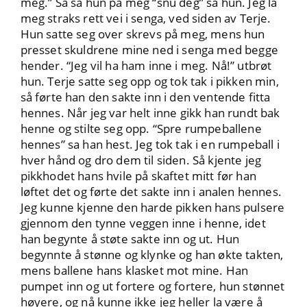
meg.” Så så hun på meg “snu deg” sa hun. Jeg la
meg straks rett vei i senga, ved siden av Terje.
Hun satte seg over skrevs på meg, mens hun
presset skuldrene mine ned i senga med begge
hender. “Jeg vil ha ham inne i meg. Nå!” utbrøt
hun. Terje satte seg opp og tok tak i pikken min,
så førte han den sakte inn i den ventende fitta
hennes. Når jeg var helt inne gikk han rundt bak
henne og stilte seg opp. “Spre rumpeballene
hennes” sa han hest. Jeg tok tak i en rumpeball i
hver hånd og dro dem til siden. Så kjente jeg
pikkhodet hans hvile på skaftet mitt før han
løftet det og førte det sakte inn i analen hennes.
Jeg kunne kjenne den harde pikken hans pulsere
gjennom den tynne veggen inne i henne, idet
han begynte å støte sakte inn og ut. Hun
begynnte å stønne og klynke og han økte takten,
mens ballene hans klasket mot mine. Han
pumpet inn og ut fortere og fortere, hun stønnet
høyere, og nå kunne ikke jeg heller la være å