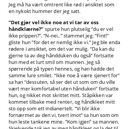
Jeg må ha vært omtrent like rød i ansiktet som
en nykokt hummer der jeg satt.
“Det gjør vel ikke noe at vi tar av oss
håndklærne?”
spurte hun plutselig “du er vel
ikke prippen?”. “N-nei..” stammet jeg. “Fint!”
gliste hun “for det er nemlig ikke vi.” Jeg ble enda
rødere i ansiktet, om det var mulig. “Da kan du
gjerne ta av deg håndduken du også” fortsatte
hun med et lurt smil om munnen. Jeg så
spørrende på typen hennes, og han hadde det
samme lure smilet. “Ikke noe å være sjenert for”
sa han “dessuten, så ser det ut som om du ville
vært mer komfortabel uten hånduken” fortsatte
hun, og nikket mot skrittet mitt. Ståpikken var
kommet tilbake med renter, og håndkleet mitt
sto opp som ett indianertelt. “Vi blir ikke
fornærmet av den vi, tvert imot” sa hun som om
hun leste tankene mine. “Kom igjen” sa mannen.
Skjelvende tok jeg av meg håndkleet og la det til