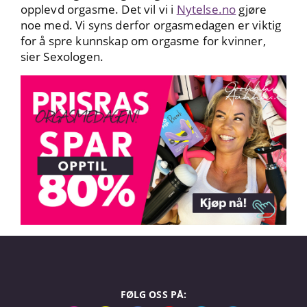
opplevd orgasme. Det vil vi i
Nytelse.no
gjøre
noe med. Vi syns derfor orgasmedagen er viktig
for å spre kunnskap om orgasme for kvinner,
sier Sexologen.
FØLG OSS PÅ: