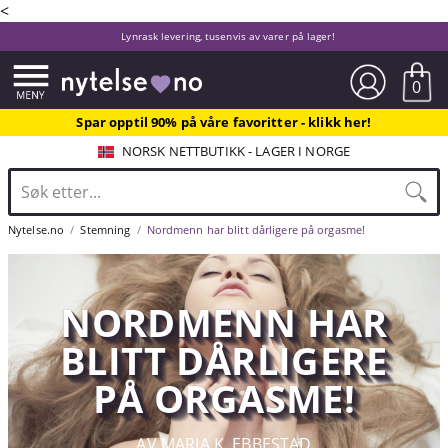
<
Lynrask levering, tusenvis av varer på lager!
0
Spar opptil 90% på våre favoritter - klikk her!
NORSK NETTBUTIKK - LAGER I NORGE
Nytelse.no
Stemning
Nordmenn har blitt dårligere på orgasme!
NORDMENN HAR
BLITT DÅRLIGERE
PÅ ORGASME!
AV MARIA K. EBBESTAD