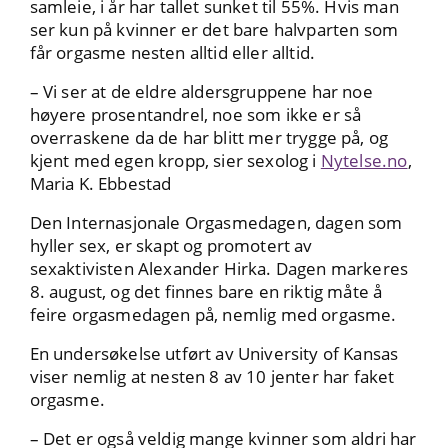
samleie, i år har tallet sunket til 55%. Hvis man
ser kun på kvinner er det bare halvparten som
får orgasme nesten alltid eller alltid.
– Vi ser at de eldre aldersgruppene har noe
høyere prosentandrel, noe som ikke er så
overraskene da de har blitt mer trygge på, og
kjent med egen kropp, sier sexolog i
Nytelse.no
,
Maria K. Ebbestad
Den Internasjonale Orgasmedagen, dagen som
hyller sex, er skapt og promotert av
sexaktivisten Alexander Hirka. Dagen markeres
8. august, og det finnes bare en riktig måte å
feire orgasmedagen på, nemlig med orgasme.
En undersøkelse utført av University of Kansas
viser nemlig at nesten 8 av 10 jenter har faket
orgasme.
– Det er også veldig mange kvinner som aldri har