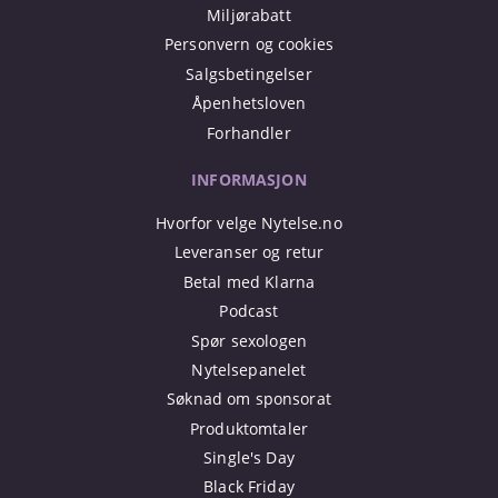
Miljørabatt
Personvern og cookies
Salgsbetingelser
Åpenhetsloven
Forhandler
INFORMASJON
Hvorfor velge Nytelse.no
Leveranser og retur
Betal med Klarna
Podcast
Spør sexologen
Nytelsepanelet
Søknad om sponsorat
Produktomtaler
Single's Day
Black Friday