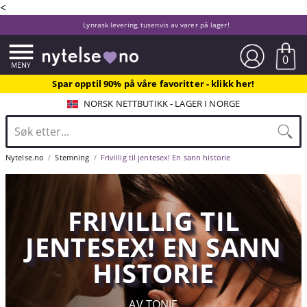
<
Lynrask levering, tusenvis av varer på lager!
0
Spar opptil 90% på våre favoritter - klikk her!
NORSK NETTBUTIKK - LAGER I NORGE
Nytelse.no
Stemning
Frivillig til jentesex! En sann historie
FRIVILLIG TIL
JENTESEX! EN SANN
HISTORIE
AV TONJE