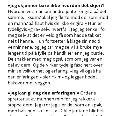
«Jeg skjønner bare ikke hvordan det skjer?
!
Hvordan vet man om andre jenter er gira på det
samme, liksom? Skal jeg flørte med de, som med
en mann? Så flaut hvis de ikke er gira!» Hun er
tydeligvis «gira» selv, hvertfall. Jeg jeg tenker for
meg selv at det er veldig få som hadde takket
nei til henne. Hun fortsetter å klage sin nød til
venninnene, og jeg tar meg selv i å bruke mye
lenger tid på å fylle på håndklær enn jeg burde.
De snakker med meg også, som om jeg var en
del av dem. Og de virker tydelig fascinert over
min selvsikkerhet og erfaring. «Jeg vil også ha
den erfaringen!» sier «Kim» og legger hodet
bakover mot veggen.
«Jeg kan gi deg den erfaringen!»
Ordene
spretter ut av munnen min før jeg rekker å
stoppe dem. Jeg tror jeg sier det som en spøk,
men hvis hun skulle si ja…? Alle jentene blir helt