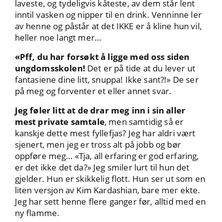
laveste, og tydeligvis kåteste, av dem står lent
inntil vasken og nipper til en drink. Venninne ler
av henne og påstår at det IKKE er å kline hun vil,
heller noe langt mer…
«Pff, du har forsøkt å ligge med oss siden
ungdomsskolen!
Det er på tide at du lever ut
fantasiene dine litt, snuppa! Ikke sant?!» De ser
på meg og forventer et eller annet svar.
Jeg føler litt at de drar meg inn i sin aller
mest private samtale
, men samtidig så er
kanskje dette mest fyllefjas? Jeg har aldri vært
sjenert, men jeg er tross alt på jobb og bør
oppføre meg… «Tja, all erfaring er god erfaring,
er det ikke det da?» Jeg smiler lurt til hun det
gjelder. Hun er skikkelig flott. Hun ser ut som en
liten versjon av Kim Kardashian, bare mer ekte.
Jeg har sett henne flere ganger før, alltid med en
ny flamme.