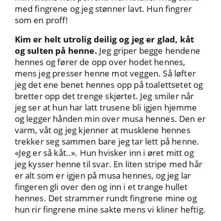
med fingrene og jeg stønner lavt. Hun fingrer
som en proff!
Kim er helt utrolig deilig og jeg er glad, kåt
og sulten på henne.
Jeg griper begge hendene
hennes og fører de opp over hodet hennes,
mens jeg presser henne mot veggen. Så løfter
jeg det ene benet hennes opp på toalettsetet og
bretter opp det trenge skjørtet. Jeg smiler når
jeg ser at hun har latt trusene bli igjen hjemme
og legger hånden min over musa hennes. Den er
varm, våt og jeg kjenner at musklene hennes
trekker seg sammen bare jeg tar lett på henne.
«Jeg er så kåt..». Hun hvisker inn i øret mitt og
jeg kysser henne til svar. En liten stripe med hår
er alt som er igjen på musa hennes, og jeg lar
fingeren gli over den og inn i et trange hullet
hennes. Det strammer rundt fingrene mine og
hun rir fingrene mine sakte mens vi kliner heftig.