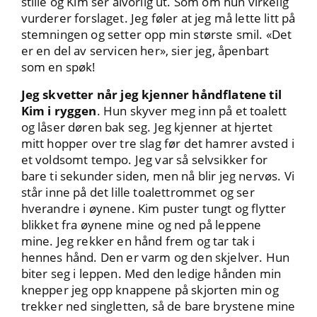
stille og Kim ser alvorlig ut. Som om hun virkelig
vurderer forslaget. Jeg føler at jeg må lette litt på
stemningen og setter opp min største smil. «Det
er en del av servicen her», sier jeg, åpenbart
som en spøk!
Jeg skvetter når jeg kjenner håndflatene til
Kim i ryggen
. Hun skyver meg inn på et toalett
og låser døren bak seg. Jeg kjenner at hjertet
mitt hopper over tre slag før det hamrer avsted i
et voldsomt tempo. Jeg var så selvsikker for
bare ti sekunder siden, men nå blir jeg nervøs. Vi
står inne på det lille toalettrommet og ser
hverandre i øynene. Kim puster tungt og flytter
blikket fra øynene mine og ned på leppene
mine. Jeg rekker en hånd frem og tar tak i
hennes hånd. Den er varm og den skjelver. Hun
biter seg i leppen. Med den ledige hånden min
knepper jeg opp knappene på skjorten min og
trekker ned singletten, så de bare brystene mine