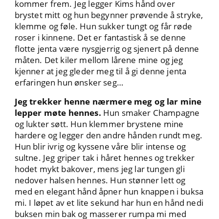
kommer frem. Jeg legger Kims hånd over
brystet mitt og hun begynner prøvende å stryke,
klemme og føle. Hun sukker tungt og får røde
roser i kinnene. Det er fantastisk å se denne
flotte jenta være nysgjerrig og sjenert på denne
måten. Det kiler mellom lårene mine og jeg
kjenner at jeg gleder meg til å gi denne jenta
erfaringen hun ønsker seg…
Jeg trekker henne nærmere meg og lar mine
lepper møte hennes.
Hun smaker Champagne
og lukter søtt. Hun klemmer brystene mine
hardere og legger den andre hånden rundt meg.
Hun blir ivrig og kyssene våre blir intense og
sultne. Jeg griper tak i håret hennes og trekker
hodet mykt bakover, mens jeg lar tungen gli
nedover halsen hennes. Hun stønner lett og
med en elegant hånd åpner hun knappen i buksa
mi. I løpet av et lite sekund har hun en hånd nedi
buksen min bak og masserer rumpa mi med