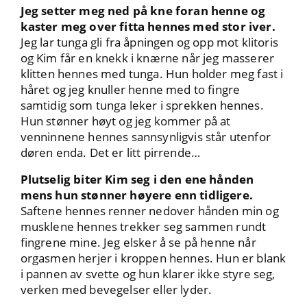
Jeg setter meg ned på kne foran henne og
kaster meg over fitta hennes med stor iver.
Jeg lar tunga gli fra åpningen og opp mot klitoris
og Kim får en knekk i knærne når jeg masserer
klitten hennes med tunga. Hun holder meg fast i
håret og jeg knuller henne med to fingre
samtidig som tunga leker i sprekken hennes.
Hun stønner høyt og jeg kommer på at
venninnene hennes sannsynligvis står utenfor
døren enda. Det er litt pirrende…
Plutselig biter Kim seg i den ene hånden
mens hun stønner høyere enn tidligere.
Saftene hennes renner nedover hånden min og
musklene hennes trekker seg sammen rundt
fingrene mine. Jeg elsker å se på henne når
orgasmen herjer i kroppen hennes. Hun er blank
i pannen av svette og hun klarer ikke styre seg,
verken med bevegelser eller lyder.