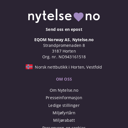
Send oss en epost
EQOM Norway AS, Nytelse.no
Strandpromenaden 8
3187 Horten
Org. nr. NO943161518
Norsk nettbutikk i Horten, Vestfold
OM OSS
Om Nytelse.no
Presseinformasjon
Ledige stillinger
Miljøfyrtårn
Miljørabatt
Personvern og cookies