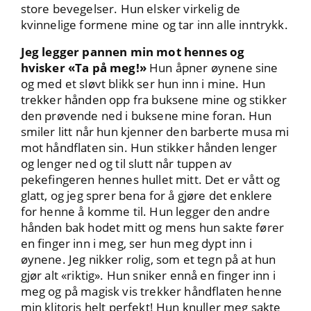
store bevegelser. Hun elsker virkelig de
kvinnelige formene mine og tar inn alle inntrykk.
Jeg legger pannen min mot hennes og
hvisker «Ta på meg!»
Hun åpner øynene sine
og med et sløvt blikk ser hun inn i mine. Hun
trekker hånden opp fra buksene mine og stikker
den prøvende ned i buksene mine foran. Hun
smiler litt når hun kjenner den barberte musa mi
mot håndflaten sin. Hun stikker hånden lenger
og lenger ned og til slutt når tuppen av
pekefingeren hennes hullet mitt. Det er vått og
glatt, og jeg sprer bena for å gjøre det enklere
for henne å komme til. Hun legger den andre
hånden bak hodet mitt og mens hun sakte fører
en finger inn i meg, ser hun meg dypt inn i
øynene. Jeg nikker rolig, som et tegn på at hun
gjør alt «riktig». Hun sniker ennå en finger inn i
meg og på magisk vis trekker håndflaten henne
min klitoris helt perfekt! Hun knuller meg sakte