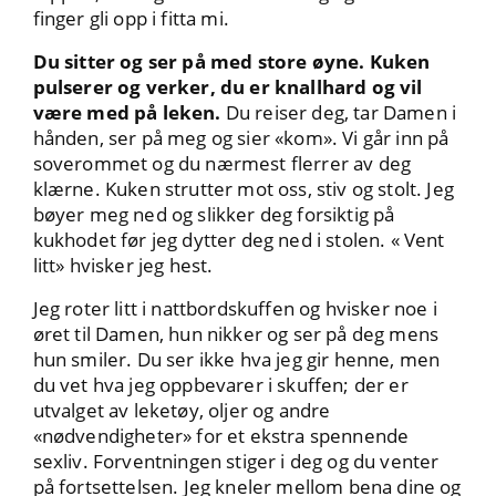
finger gli opp i fitta mi.
Du sitter og ser på med store øyne. Kuken
pulserer og verker, du er knallhard og vil
være med på leken.
Du reiser deg, tar Damen i
hånden, ser på meg og sier «kom». Vi går inn på
soverommet og du nærmest flerrer av deg
klærne. Kuken strutter mot oss, stiv og stolt. Jeg
bøyer meg ned og slikker deg forsiktig på
kukhodet før jeg dytter deg ned i stolen. « Vent
litt» hvisker jeg hest.
Jeg roter litt i nattbordskuffen og hvisker noe i
øret til Damen, hun nikker og ser på deg mens
hun smiler. Du ser ikke hva jeg gir henne, men
du vet hva jeg oppbevarer i skuffen; der er
utvalget av leketøy, oljer og andre
«nødvendigheter» for et ekstra spennende
sexliv. Forventningen stiger i deg og du venter
på fortsettelsen. Jeg kneler mellom bena dine og