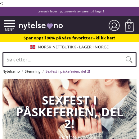
<
Lynrask levering, tusenvis av varer på lager!
0
Spar opptil 90% på våre favoritter - klikk her!
NORSK NETTBUTIKK - LAGER I NORGE
Nytelse.no
Stemning
Sexfest i påskeferien, del 2!
SEXFEST I
PÅSKEFERIEN, DEL
2!
AV TONJE