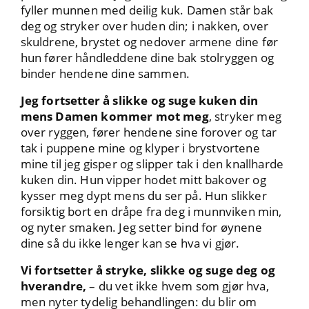
fyller munnen med deilig kuk. Damen står bak
deg og stryker over huden din; i nakken, over
skuldrene, brystet og nedover armene dine før
hun fører håndleddene dine bak stolryggen og
binder hendene dine sammen.
Jeg fortsetter å slikke og suge kuken din
mens Damen kommer mot meg
, stryker meg
over ryggen, fører hendene sine forover og tar
tak i puppene mine og klyper i brystvortene
mine til jeg gisper og slipper tak i den knallharde
kuken din. Hun vipper hodet mitt bakover og
kysser meg dypt mens du ser på. Hun slikker
forsiktig bort en dråpe fra deg i munnviken min,
og nyter smaken. Jeg setter bind for øynene
dine så du ikke lenger kan se hva vi gjør.
Vi fortsetter å stryke, slikke og suge deg og
hverandre,
– du vet ikke hvem som gjør hva,
men nyter tydelig behandlingen: du blir om