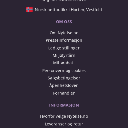
Org. nr. NO943161518
Norsk nettbutikk i Horten, Vestfold
OM OSS
Om Nytelse.no
Presseinformasjon
Ledige stillinger
Miljøfyrtårn
Miljørabatt
Personvern og cookies
Salgsbetingelser
Åpenhetsloven
Forhandler
INFORMASJON
Hvorfor velge Nytelse.no
Leveranser og retur