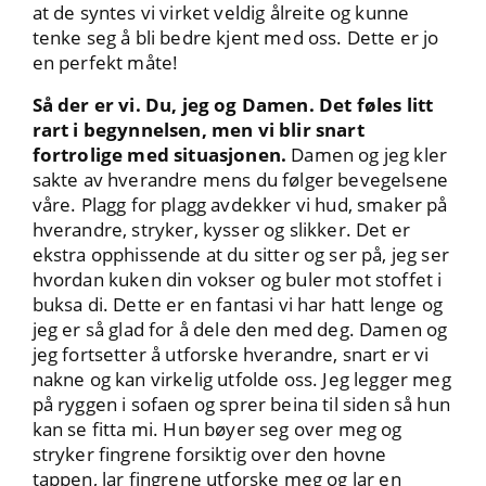
at de syntes vi virket veldig ålreite og kunne
tenke seg å bli bedre kjent med oss. Dette er jo
en perfekt måte!
Så der er vi. Du, jeg og Damen. Det føles litt
rart i begynnelsen, men vi blir snart
fortrolige med situasjonen.
Damen og jeg kler
sakte av hverandre mens du følger bevegelsene
våre. Plagg for plagg avdekker vi hud, smaker på
hverandre, stryker, kysser og slikker. Det er
ekstra opphissende at du sitter og ser på, jeg ser
hvordan kuken din vokser og buler mot stoffet i
buksa di. Dette er en fantasi vi har hatt lenge og
jeg er så glad for å dele den med deg. Damen og
jeg fortsetter å utforske hverandre, snart er vi
nakne og kan virkelig utfolde oss. Jeg legger meg
på ryggen i sofaen og sprer beina til siden så hun
kan se fitta mi. Hun bøyer seg over meg og
stryker fingrene forsiktig over den hovne
tappen, lar fingrene utforske meg og lar en