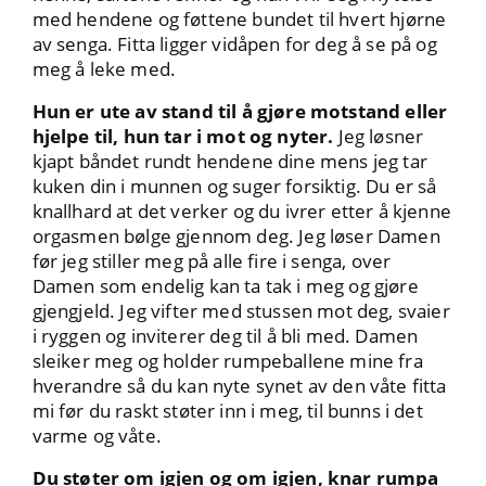
med hendene og føttene bundet til hvert hjørne
av senga. Fitta ligger vidåpen for deg å se på og
meg å leke med.
Hun er ute av stand til å gjøre motstand eller
hjelpe til, hun tar i mot og nyter.
Jeg løsner
kjapt båndet rundt hendene dine mens jeg tar
kuken din i munnen og suger forsiktig. Du er så
knallhard at det verker og du ivrer etter å kjenne
orgasmen bølge gjennom deg. Jeg løser Damen
før jeg stiller meg på alle fire i senga, over
Damen som endelig kan ta tak i meg og gjøre
gjengjeld. Jeg vifter med stussen mot deg, svaier
i ryggen og inviterer deg til å bli med. Damen
sleiker meg og holder rumpeballene mine fra
hverandre så du kan nyte synet av den våte fitta
mi før du raskt støter inn i meg, til bunns i det
varme og våte.
Du støter om igjen og om igjen, knar rumpa