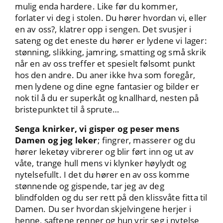
mulig enda hardere. Like før du kommer,
forlater vi deg i stolen. Du hører hvordan vi, eller
en av oss?, klatrer opp i sengen. Det svusjer i
sateng og det eneste du hører er lydene vi lager:
stønning, slikking, jamring, smatting og små skrik
når en av oss treffer et spesielt følsomt punkt
hos den andre. Du aner ikke hva som foregår,
men lydene og dine egne fantasier og bilder er
nok til å du er superkåt og knallhard, nesten på
bristepunktet til å sprute…
Senga knirker, vi gisper og peser mens
Damen og jeg leker
; fingrer, masserer og du
hører leketøy vibrerer og blir ført inn og ut av
våte, trange hull mens vi klynker høylydt og
nytelsefullt. I det du hører en av oss komme
stønnende og gispende, tar jeg av deg
blindfolden og du ser rett på den klissvåte fitta til
Damen. Du ser hvordan skjelvingene herjer i
henne, saftene renner og hun vrir seg i nytelse