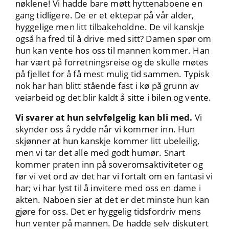
nøklene! Vi hadde bare møtt hyttenaboene en
gang tidligere. De er et ektepar på vår alder,
hyggelige men litt tilbakeholdne. De vil kanskje
også ha fred til å drive med sitt? Damen spør om
hun kan vente hos oss til mannen kommer. Han
har vært på forretningsreise og de skulle møtes
på fjellet for å få mest mulig tid sammen. Typisk
nok har han blitt stående fast i kø på grunn av
veiarbeid og det blir kaldt å sitte i bilen og vente.
Vi svarer at hun selvfølgelig kan bli med.
Vi
skynder oss å rydde når vi kommer inn. Hun
skjønner at hun kanskje kommer litt ubeleilig,
men vi tar det alle med godt humør. Snart
kommer praten inn på soveromsaktiviteter og
før vi vet ord av det har vi fortalt om en fantasi vi
har; vi har lyst til å invitere med oss en dame i
akten. Naboen sier at det er det minste hun kan
gjøre for oss. Det er hyggelig tidsfordriv mens
hun venter på mannen. De hadde selv diskutert