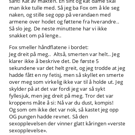
sant! Kåt av makten. En sint og kåt dame skal
man ikke tulle med. Så jeg ba Fox om å kle seg
naken, og stille seg opp på verandaen med
armene over hodet og føttene fra hverandre..
Så slo jeg. De neste minuttene har vi ikke
snakket om på lenge..
Fox smeller håndflatene i bordet:
Jeg dreit på meg.. Altså, smerten var helt.. Jeg
klarer ikke å beskrive det. De første 5
sekundene var det helt greit, og jeg trodde at jeg
hadde fått en ny fetisj, men så skyllet en smerte
over meg som virkelig ikke var til å holde ut. Jeg
skylder på at det var fordi jeg var så sykt
fyllesjuk, men jeg dreit på meg. Tror det var
kroppens måte å si: Nå var du dust, kompis!
Og som om ikke det var nok, så kastet jeg opp
OG pungen hadde revnet. Så den
sexopplevelsen der vinner glatt kåringen «verste
sexopplevelse».