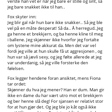
verste han vet er når jeg bare er stille og sint, så
jeg bare snakket ikke til han..
Fox skyter inn:
Jeg blir gal når hun bare ikke snakker.. Så jeg ble
vel på en måte desperat! Så da.. Å herregud..Jeg
ga henne et brekkjern, og ba henne kline til meg
i ballene. Jeg skjønner ikke hvorfor jeg fortalte
om lystene mine akkurat da. Men det var vel
fordi jeg ville at hun skulle få ut aggresjonen , og
hun var så jævli sexy, og jeg følte allerede at jeg
var underdanig, så jeg ville forsterke den
følelsen.
Fox legger hendene foran ansiktet, mens Fiona
tar ordet:
Skjønner du hva jeg mener? Han er dum. Man gir
ikke en dame du har vært utro mot et brekkjern
og ber henne slå deg! For sjansen er relativt stor
for at hun gjør det. Og jeg ble jo kåt også ikke