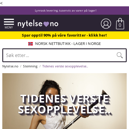
<
Lynrask levering, tusenvis av varer på lager!
0
Spar opptil 90% på våre favoritter - klikk her!
NORSK NETTBUTIKK - LAGER I NORGE
Nytelse.no
Stemning
Tidenes verste sexopplevelse..
TIDENES VERSTE
SEXOPPLEVELSE..
AV VILDE