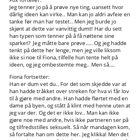
Jeg tenner jo på å prøve nye ting, uansett hvor
dårlig ideen kan virke.. Man kan jo aldri avfeie en
tanke før man har testet.. Men jeg burde jo
skjønt at dette var vanvittig dumt! Har du sett
han typen som tenner på å få nøttene sine
sparket? Jeg måtte bare prøve….. Og jeg hadde
tenkt på dette her lenge, men jeg ville liksom
ikke si noe til Fiona, tilfelle hun tente helt på
ideen, og jeg ombestemte meg.. Men så….
Fiona fortsetter:
Han er dum vet du.. For det som skjedde var at
han hadde tråkket over streken for hva vi får lov
til å gjøre med andre. Han hadde flørtet med en
dame på byen, og stått å klint med henne uten at
jeg var der. Og det er ikke lov.. Man kan ikke
gjøre noe med andre, hvis ikke partneren ser på
og tilfredsstilles seksuelt. Så når mandagen kom,
så fortalte han om dette her. Jeg klikka! Men det