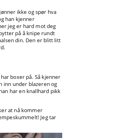
kjønner ikke og spør hva
 og han kjenner
nner jeg er hard mot deg
bytter på å knipe rundt
sen din. Den er blitt litt
rd.
e har boxer på. Så kjenner
n inn under blazeren og
han har en knallhard pikk
enker at nå kommer
 kjempeskummelt! Jeg tar