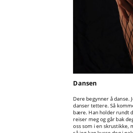
Dansen
Dere begynner å danse. Je
danser tettere. Så kommer
bære. Han holder rundt de
reiser meg og går bak deg.
oss som i en skrustikke, 
så jeg kan kysse deg i na