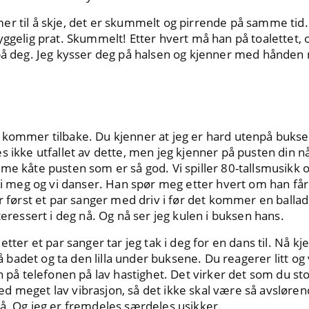
r til å skje, det er skummelt og pirrende på samme tid. 
yggelig prat. Skummelt! Etter hvert må han på toalettet, 
 på deg. Jeg kysser deg på halsen og kjenner med hånden
kommer tilbake. Du kjenner at jeg er hard utenpå buksen 
s ikke utfallet av dette, men jeg kjenner på pusten din nå
me kåte pusten som er så god. Vi spiller 80-tallsmusikk og
k i meg og vi danser. Han spør meg etter hvert om han får
er først et par sanger med driv i før det kommer en balla
teressert i deg nå. Og nå ser jeg kulen i buksen hans.
etter et par sanger tar jeg tak i deg for en dans til. Nå k
 på badet og ta den lilla under buksene. Du reagerer litt og
n på telefonen på lav hastighet. Det virker det som du sto
d meget lav vibrasjon, så det ikke skal være så avsløre
å. Og jeg er fremdeles særdeles usikker.