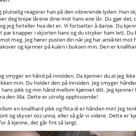
 og plutselig reagerer han på den vibrerende lyden. Han s
 ber deg knipe lårene dine mot hans ene lår. Du gjør det,
og jeg forteller hva det er. Vi fortsetter å danse. Du kje
 par knapper i skjorten hans og du stryker ham lett. Du 
mot meg. Jeg hører pusten din når jeg har ansiktet mot hal
akover og kjenner på kulen i buksen min. Den er knallha
t og smyger en hånd på innsiden. Da kjenner du at jeg ikk
ikken min. Du holder den på innsiden. Jeg smyger hånde
 hans pikk og min hånd mellom kjønnet ditt. Jeg kjenner 
a den lilla. Dette er utrolig opphissende!
llom en knallhard pikk og fitta di er hånden min! Jeg t
 sint og skyver oss unna, eller så går vi videre. Dette er
or å kjenne, det går fint så langt.