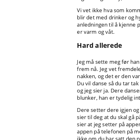
Vi vet ikke hva som komme
blir det med drinker og h
anledningen til å kjenne
er varm og våt.
Hard allerede
Jeg må sette meg før han 
frem nå. Jeg vet fremdele
nakken, og det er den var
Du vil danse så du tar ta
og jeg sier ja. Dere dans
blunker, han er tydelig in
Dere setter dere igjen og 
sier til deg at du skal gå
sier at jeg setter på appe
appen på telefonen på me
ikke om du har satt den p