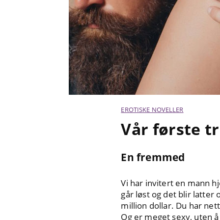
EROTISKE NOVELLER
Vår første t
En fremmed
Vi har invitert en mann hj
går løst og det blir latt
million dollar. Du har ne
Og er meget sexy, uten å