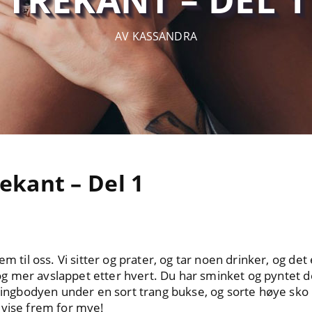
AV KASSANDRA
rekant – Del 1
em til oss. Vi sitter og prater, og tar noen drinker, og de
er og mer avslappet etter hvert. Du har sminket og pyntet 
ttingbodyen under en sort trang bukse, og sorte høye sko
 vise frem for mye!