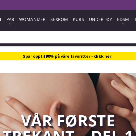
N
PAR
WOMANIZER
SEXROM
KURS
UNDERTØY
BDSM
Spar opptil 90% på våre favoritter - klikk her!
VÅR FØRSTE
TREKANT – DEL 1