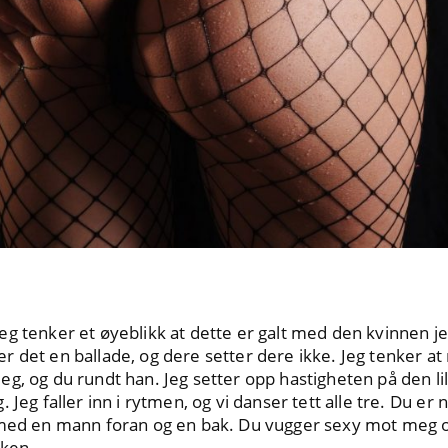
g tenker et øyeblikk at dette er galt med den kvinnen je
 det en ballade, og dere setter dere ikke. Jeg tenker at n
g, og du rundt han. Jeg setter opp hastigheten på den lil
 Jeg faller inn i rytmen, og vi danser tett alle tre. Du e
med en mann foran og en bak. Du vugger sexy mot meg og j
kken.