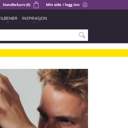
Handlekurv (0)
Min side / logg inn
TILBEHØR
INSPIRASJON