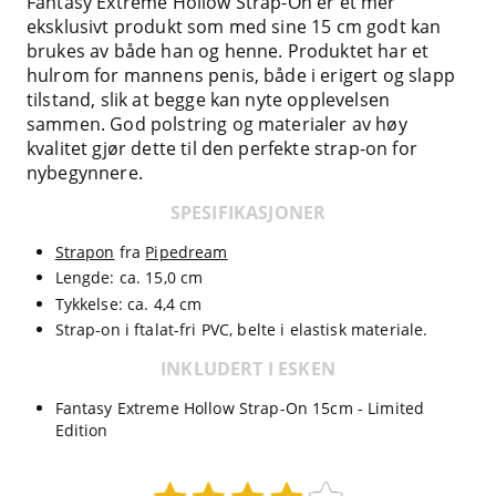
Fantasy Extreme Hollow Strap-On er et mer
eksklusivt produkt som med sine 15 cm godt kan
brukes av både han og henne. Produktet har et
hulrom for mannens penis, både i erigert og slapp
tilstand, slik at begge kan nyte opplevelsen
sammen. God polstring og materialer av høy
kvalitet gjør dette til den perfekte strap-on for
nybegynnere.
SPESIFIKASJONER
Strapon
fra
Pipedream
Lengde: ca. 15,0 cm
Tykkelse: ca. 4,4 cm
Strap-on i ftalat-fri PVC, belte i elastisk materiale.
INKLUDERT I ESKEN
Fantasy Extreme Hollow Strap-On 15cm - Limited
Edition