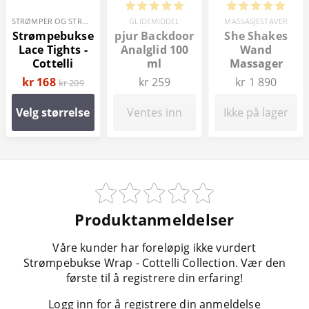
GLIDEMIDDEL
STRØMPER OG STRØMPEBUKSER
MASSASJESTAVER
pjur Backdoor
Strømpebukse
She Shakes
Analglid 100
Lace Tights -
Wand
ml
Cottelli
Massager
Collection
kr 259
kr 168
kr 1 890
kr 209
Ventes inn
Velg størrelse
Ikke på lager
Produktanmeldelser
Våre kunder har foreløpig ikke vurdert
Strømpebukse Wrap - Cottelli Collection. Vær den
første til å registrere din erfaring!
Logg inn for å registrere din anmeldelse