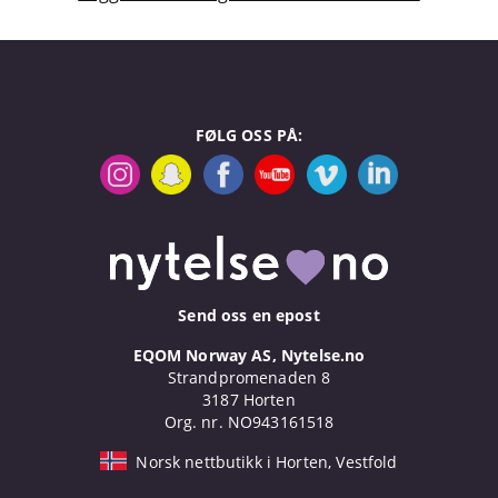
FØLG OSS PÅ:
Send oss en epost
EQOM Norway AS, Nytelse.no
Strandpromenaden 8
3187 Horten
Org. nr. NO943161518
Norsk nettbutikk i Horten, Vestfold