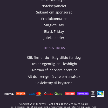
Nytelsepanelet
Søknad om sponsorat
Produktomtaler
Single's Day
Black Friday
Julekalender
TIPS & TRIKS
Slik finner du riktig dildo for deg
Hva er egentlig en Fleshlight
Hvordan få hardere ereksjon
Alt du trenger å vite om analsex
Sexleketøy til brystene
VI GODTAR KUN BESTILLINGER FRA PERSONER OVER 18 ÅR.
ALLE MODELLER PÅ DENNE SIDEN VAR OVER 18 ÅR NÅR DE BLE AVBILDET.