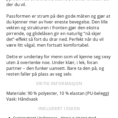
der du vil.
Passformen er stram på den gode måten og gjør at
du kjenner mer av hver eneste bevegelse. Den lille
vekten og strukturen i fronten gjør den ekstra
pirrende, og glidelåsen gir en naturlig “nå skjer
det”-effekt så fort du drar ned. Perfekt når du vil
være litt vågal, men fortsatt komfortabel.
Dette er undertøy for menn som vil kjenne seg sexy
uten å overtenke noe. Under klær, i lek, foran
partner – den funker uansett. Bare ta den på, og
resten faller på plass av seg selv.
VIKTIG INFORMASJON
Materiale: 90 % polyester, 10 % elastan (PU-belegg)
Vask: Håndvask
INKLUDERT I ESKEN
Svenjoyment Underwear - Herre g-streng med