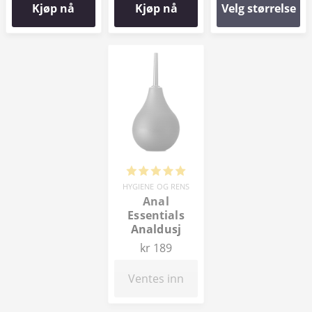
Kjøp nå
Kjøp nå
Velg størrelse
HYGIENE OG RENS
Anal
Essentials
Analdusj
kr 189
Ventes inn