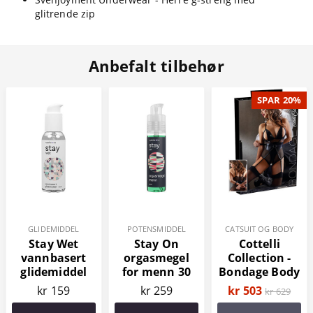
glitrende zip
Anbefalt tilbehør
SPAR 20%
GLIDEMIDDEL
POTENSMIDDEL
CATSUIT OG BODY
Stay Wet
Stay On
Cottelli
vannbasert
orgasmegel
Collection -
glidemiddel
for menn 30
Bondage Body
100 ml
ml
kr 159
kr 259
kr 503
kr 629