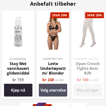
Anbefalt tilbehør
SPAR 20%
SPAR 20%
GLIDEMIDDEL
UNDERTØY SETT
STRØMPER OG STRØMPEBUKSER
Stay Wet
Lotte
Open Crotch
vannbasert
Undertøysett
Tights Anti-
glidemiddel
m/ Blonder
Rift
100 ml
kr 159
kr 248
kr 168
kr 309
kr 209
Kjøp nå
Velg størrelse
Ikke på lager