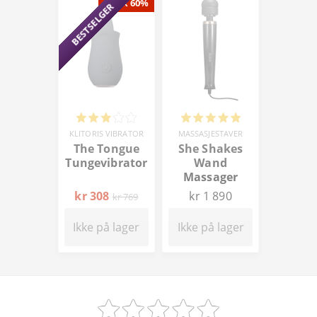
SPAR 60%
BESTSELGER
KLITORIS VIBRATOR
MASSASJESTAVER
The Tongue
She Shakes
Tungevibrator
Wand
Massager
kr 308
kr 1 890
kr 769
Ikke på lager
Ikke på lager