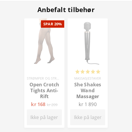
Anbefalt tilbehør
SPAR 20%
STRØMPER OG STRØMPEBUKSER
MASSASJESTAVER
Open Crotch
She Shakes
Tights Anti-
Wand
Rift
Massager
kr 168
kr 1 890
kr 209
Ikke på lager
Ikke på lager