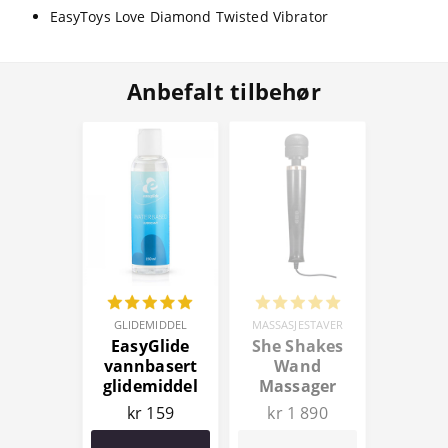
EasyToys Love Diamond Twisted Vibrator
Anbefalt tilbehør
GLIDEMIDDEL
MASSASJESTAVER
EasyGlide
She Shakes
vannbasert
Wand
glidemiddel
Massager
150 ml
kr 159
kr 1 890