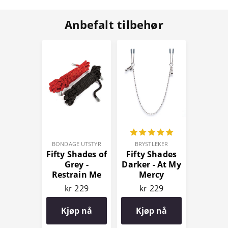
Anbefalt tilbehør
BONDAGE UTSTYR
BRYSTLEKER
Fifty Shades of
Fifty Shades
Grey -
Darker - At My
Restrain Me
Mercy
Bondagetau (2
Brystklemmer
kr 229
kr 229
stk)
Kjøp nå
Kjøp nå