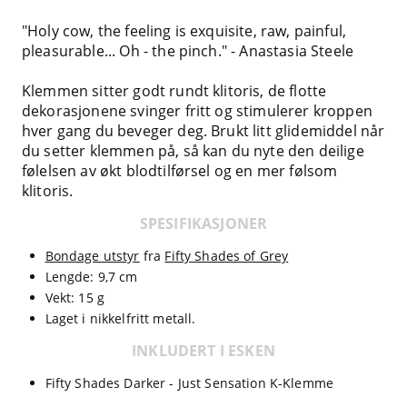
"Holy cow, the feeling is exquisite, raw, painful,
pleasurable... Oh - the pinch." - Anastasia Steele
Klemmen sitter godt rundt klitoris, de flotte
dekorasjonene svinger fritt og stimulerer kroppen
hver gang du beveger deg. Brukt litt glidemiddel når
du setter klemmen på, så kan du nyte den deilige
følelsen av økt blodtilførsel og en mer følsom
klitoris.
SPESIFIKASJONER
Bondage utstyr
fra
Fifty Shades of Grey
Lengde: 9,7 cm
Vekt: 15 g
Laget i nikkelfritt metall.
INKLUDERT I ESKEN
Fifty Shades Darker - Just Sensation K-Klemme