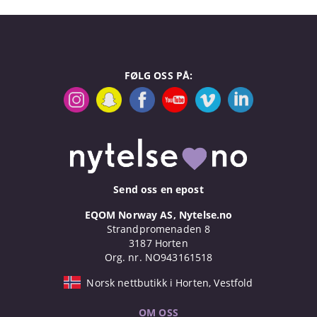
FØLG OSS PÅ:
Send oss en epost
EQOM Norway AS, Nytelse.no
Strandpromenaden 8
3187 Horten
Org. nr. NO943161518
Norsk nettbutikk i Horten, Vestfold
OM OSS