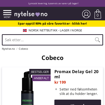
Lynrask levering, tusenvis av varer på lager!
0
Spar opptil 90% på våre favoritter - klikk her!
NORSK NETTBUTIKK - LAGER I NORGE
Nytelse.no
Cobeco
Cobeco
Promax Delay Gel 20
BESTSELGER
ml
ANBEFALT
kr 199
Setter ned følsomheten
slik at du holder lenger.