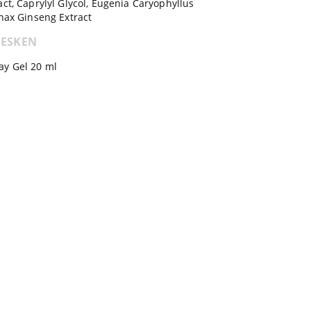
act, Caprylyl Glycol, Eugenia Caryophyllus
anax Ginseng Extract
 ESKEN
ay Gel 20 ml