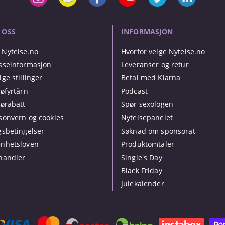
 OSS
INFORMASJON
Nytelse.no
Hvorfor velge Nytelse.no
sseinformasjon
Leveranser og retur
ige stillinger
Betal med Klarna
jøfyrtårn
Podcast
jørabatt
Spør sexologen
sonvern og cookies
Nytelsepanelet
gsbetingelser
Søknad om sponsorat
nhetsloven
Produktomtaler
handler
Single's Day
Black Friday
Julekalender