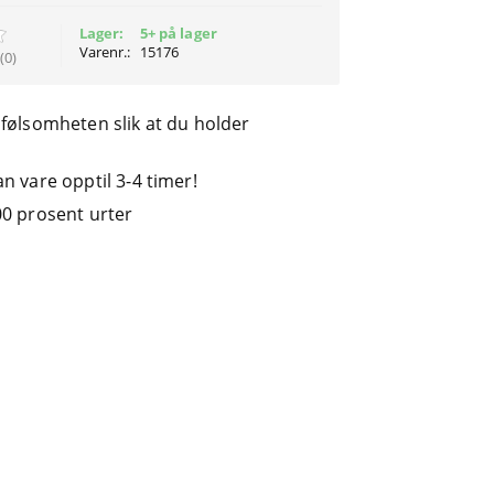
Lager:
5+ på lager
Varenr.:
15176
(0)
 følsomheten slik at du holder
n vare opptil 3-4 timer!
00 prosent urter