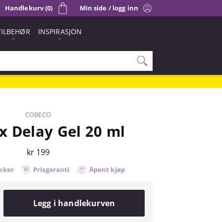
Handlekurv (0)
Min side / logg inn
TILBEHØR
INSPIRASJON
COBECO
 Delay Gel 20 ml
kr 199
kker
Prisgaranti
Åpent kjøp
Legg i handlekurven