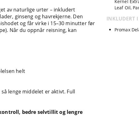
Kernel Extr
Leaf Oil, P
et av naturlige urter – inkludert
kblader, ginseng og havrekjerne. Den
INKLUDERT I
shodet og får virke i 15–30 minutter før
Promax Del
pe). Når du oppnår reisning, kan
lelsen helt
 så lenge middelet er aktivt. Full
troll, bedre selvtillit og lengre