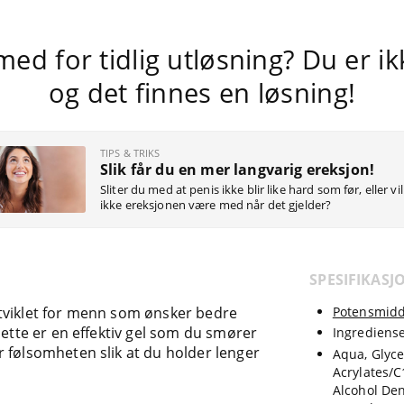
med for tidlig utløsning? Du er ik
og det finnes en løsning!
TIPS & TRIKS
Slik får du en mer langvarig ereksjon!
Sliter du med at penis ikke blir like hard som før, eller vil
ikke ereksjonen være med når det gjelder?
SPESIFIKASJ
tviklet for menn som ønsker bedre
Potensmidd
Dette er en effektiv gel som du smører
Ingrediense
 følsomheten slik at du holder lenger
Aqua, Glyce
Acrylates/C
Alcohol Den