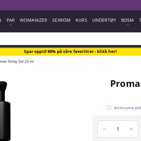
N
PAR
WOMANIZER
SEXROM
KURS
UNDERTØY
BDSM
Spar opptil 90% på våre favoritter - klikk her!
max Delay Gel 20 ml
Promax
Anonyme pa