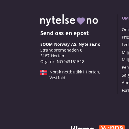
OM
Om 
Send oss en epost
Pre
EQOM Norway AS, Nytelse.no
Led
Strandpromenaden 8
Mil
3187 Horten
Mil
Org. nr. NO943161518
Per
Norsk nettbutikk i Horten,
Sal
Vestfold
Åpe
For