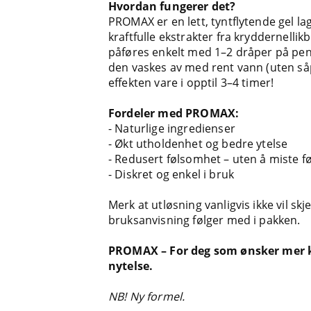
Hvordan fungerer det?
PROMAX er en lett, tyntflytende gel lag
kraftfulle ekstrakter fra kryddernelli
påføres enkelt med 1–2 dråper på peni
den vaskes av med rent vann (uten så
effekten vare i opptil 3–4 timer!
Fordeler med PROMAX:
- Naturlige ingredienser
- Økt utholdenhet og bedre ytelse
- Redusert følsomhet – uten å miste fø
- Diskret og enkel i bruk
Merk at utløsning vanligvis ikke vil skje
bruksanvisning følger med i pakken.
PROMAX – For deg som ønsker mer kon
nytelse.
NB! Ny formel.