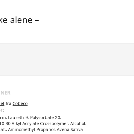
ke alene –
ONER
el
fra
Cobeco
r:
rin, Laureth-9, Polysorbate 20,
10-30 Alkyl Acrylate Crosspolymer, Alcohol,
at., Aminomethyl Propanol, Avena Sativa