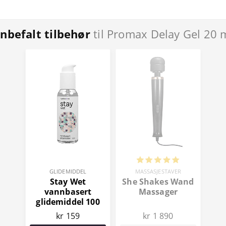
nbefalt tilbehør
til Promax Delay Gel 20 
GLIDEMIDDEL
MASSASJESTAVER
Stay Wet
She Shakes Wand
vannbasert
Massager
glidemiddel 100
ml
kr 159
kr 1 890