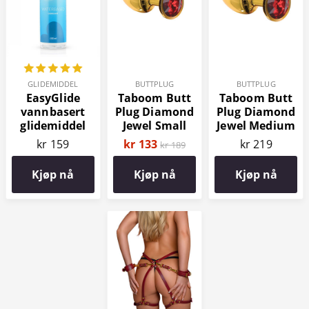
GLIDEMIDDEL
BUTTPLUG
BUTTPLUG
EasyGlide
Taboom Butt
Taboom Butt
vannbasert
Plug Diamond
Plug Diamond
glidemiddel
Jewel Small
Jewel Medium
150 ml
kr 159
kr 133
kr 219
kr 189
Kjøp nå
Kjøp nå
Kjøp nå