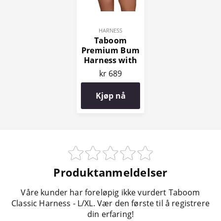
HARNESS
Taboom
Premium Bum
Harness with
Cuffs
kr 689
Kjøp nå
Produktanmeldelser
Våre kunder har foreløpig ikke vurdert Taboom
Classic Harness - L/XL. Vær den første til å registrere
din erfaring!