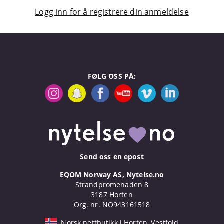
Logg inn for å registrere din anmeldelse
FØLG OSS PÅ:
Send oss en epost
EQOM Norway AS, Nytelse.no
Strandpromenaden 8
3187 Horten
Org. nr. NO943161518
Norsk nettbutikk i Horten, Vestfold