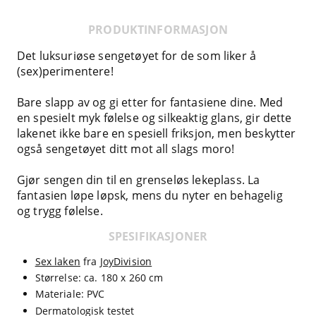
PRODUKTINFORMASJON
Det luksuriøse sengetøyet for de som liker å
(sex)perimentere!
Bare slapp av og gi etter for fantasiene dine. Med
en spesielt myk følelse og silkeaktig glans, gir dette
lakenet ikke bare en spesiell friksjon, men beskytter
også sengetøyet ditt mot all slags moro!
Gjør sengen din til en grenseløs lekeplass. La
fantasien løpe løpsk, mens du nyter en behagelig
og trygg følelse.
SPESIFIKASJONER
Sex laken
fra
JoyDivision
Størrelse: ca. 180 x 260 cm
Materiale: PVC
Dermatologisk testet