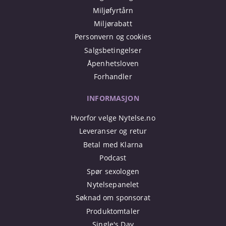
Miljøfyrtårn
Miljørabatt
Personvern og cookies
Salgsbetingelser
Åpenhetsloven
Forhandler
INFORMASJON
Hvorfor velge Nytelse.no
Leveranser og retur
Betal med Klarna
Podcast
Spør sexologen
Nytelsepanelet
Søknad om sponsorat
Produktomtaler
Single's Day