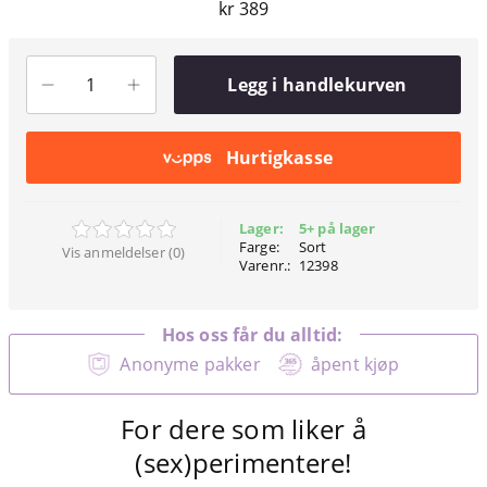
kr 389
Legg i handlekurven
Hurtigkasse
Lager:
5+ på lager
Farge:
Sort
Vis anmeldelser (0)
Varenr.:
12398
Hos oss får du alltid:
Anonyme pakker
åpent kjøp
For dere som liker å
(sex)perimentere!