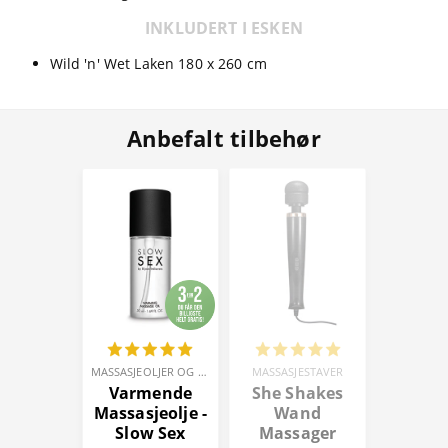
INKLUDERT I ESKEN
Wild 'n' Wet Laken 180 x 260 cm
Anbefalt tilbehør
MASSASJEOLJER OG -LYS
MASSASJESTAVER
Varmende
She Shakes
Massasjeolje -
Wand
Slow Sex
Massager