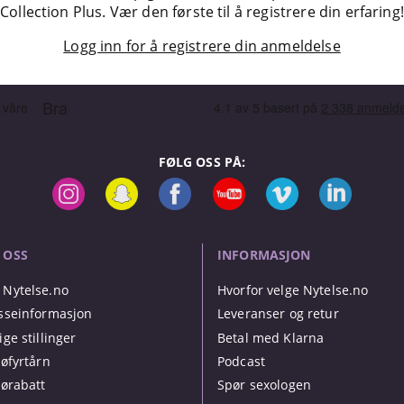
Collection Plus. Vær den første til å registrere din erfaring!
Logg inn for å registrere din anmeldelse
FØLG OSS PÅ:
 OSS
INFORMASJON
Nytelse.no
Hvorfor velge Nytelse.no
sseinformasjon
Leveranser og retur
ige stillinger
Betal med Klarna
jøfyrtårn
Podcast
jørabatt
Spør sexologen