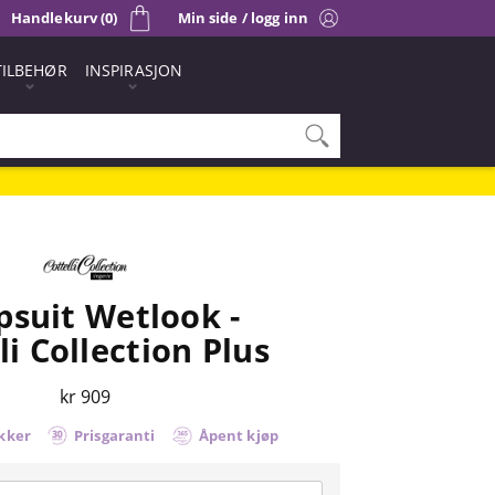
Handlekurv (0)
Min side / logg inn
TILBEHØR
INSPIRASJON
suit Wetlook -
li Collection Plus
kr 909
kker
Prisgaranti
Åpent kjøp