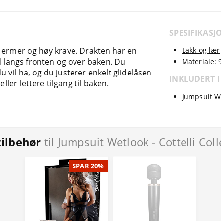
SPESIFIKASJ
e ermer og høy krave. Drakten har en
Lakk og lær
ed langs fronten og over baken. Du
Materiale: 
 vil ha, og du justerer enkelt glidelåsen
INKLUDERT I
ller lettere tilgang til baken.
Jumpsuit We
tilbehør
til Jumpsuit Wetlook - Cottelli Coll
SPAR 20%