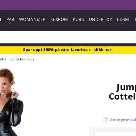
N
PAR
WOMANIZER
SEXROM
KURS
UNDERTØY
BDSM
Spar opptil 90% på våre favoritter - klikk her!
ttelli Collection Plus
Jump
Cottel
Anonyme pa