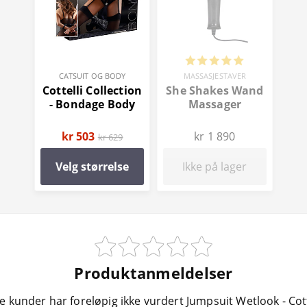
CATSUIT OG BODY
MASSASJESTAVER
Cottelli Collection
She Shakes Wand
- Bondage Body
Massager
kr 503
kr 1 890
kr 629
Velg størrelse
Ikke på lager
Produktanmeldelser
e kunder har foreløpig ikke vurdert Jumpsuit Wetlook - Cott