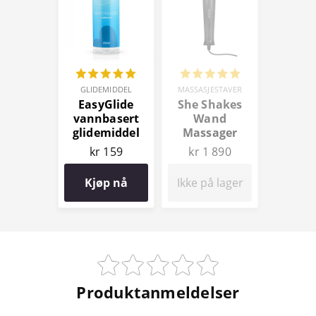
GLIDEMIDDEL
MASSASJESTAVER
EasyGlide
She Shakes
vannbasert
Wand
glidemiddel
Massager
150 ml
kr 159
kr 1 890
Kjøp nå
Ikke på lager
Produktanmeldelser