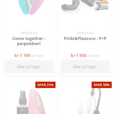
NYTELSE.NO
NYTELSE.NO
Come together -
Pride&Pleasure - P+P
parpakken!
kr 1 195
kr 1 955
kr 1 839
kr 2 679
Ikke på lager
Ikke på lager
SPAR 21%
SPAR 59%