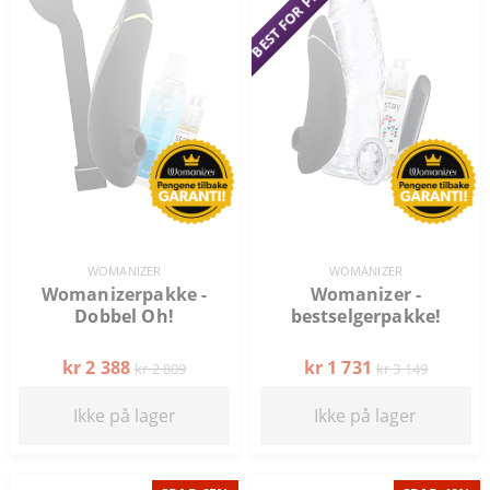
BEST FOR PENGENE!
WOMANIZER
WOMANIZER
Womanizerpakke -
Womanizer -
Dobbel Oh!
bestselgerpakke!
kr 2 388
kr 1 731
kr 2 809
kr 3 149
Ikke på lager
Ikke på lager