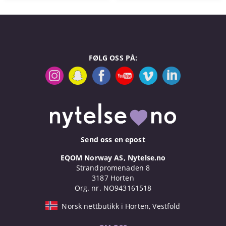
FØLG OSS PÅ:
Send oss en epost
EQOM Norway AS, Nytelse.no
Strandpromenaden 8
3187 Horten
Org. nr. NO943161518
Norsk nettbutikk i Horten, Vestfold