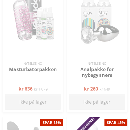
NYTELSE.NO
NYTELSE.NO
Masturbatorpakken
Analpakke for
nybegynnere
kr 636
kr 260
kr 1 079
kr 649
Ikke på lager
Ikke på lager
SPAR 15%
SPAR 45%