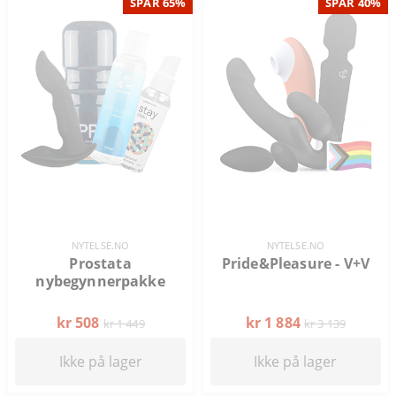
SPAR 65%
SPAR 40%
NYTELSE.NO
NYTELSE.NO
Prostata
Pride&Pleasure - V+V
nybegynnerpakke
kr 508
kr 1 884
kr 1 449
kr 3 139
Ikke på lager
Ikke på lager