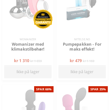
WOMANIZER
NYTELSE.NO
Womanizer med
Pumpepakken - For
klimakstilbehør!
maks effekt!
kr 1 310
kr 479
kr 1 659
kr 1 169
Ikke på lager
Ikke på lager
SPAR 66%
SPAR 35%