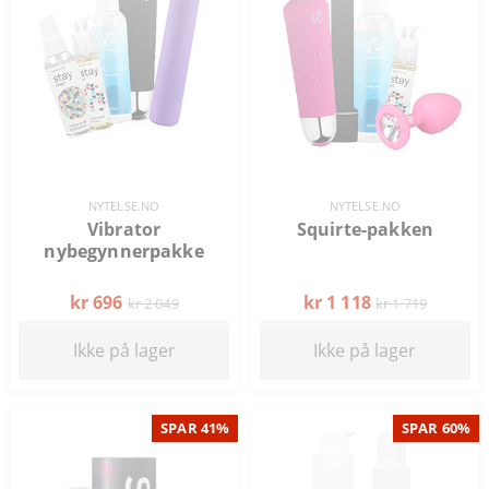
NYTELSE.NO
NYTELSE.NO
Vibrator
Squirte-pakken
nybegynnerpakke
kr 696
kr 1 118
kr 2 049
kr 1 719
Ikke på lager
Ikke på lager
SPAR 41%
SPAR 60%