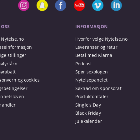
 OSS
INFORMASJON
Nytelse.no
Hvorfor velge Nytelse.no
sseinformasjon
Leveranser og retur
ige stillinger
Betal med Klarna
jøfyrtårn
Podcast
jørabatt
Spør sexologen
sonvern og cookies
Nytelsepanelet
gsbetingelser
Søknad om sponsorat
nhetsloven
Produktomtaler
handler
Single's Day
Black Friday
Julekalender