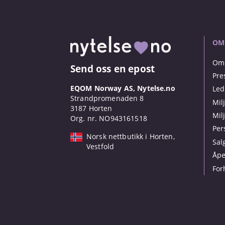
OM
Om 
Send oss en epost
Pre
EQOM Norway AS, Nytelse.no
Led
Strandpromenaden 8
Mil
3187 Horten
Mil
Org. nr. NO943161518
Per
Norsk nettbutikk i Horten,
Sal
Vestfold
Åpe
For