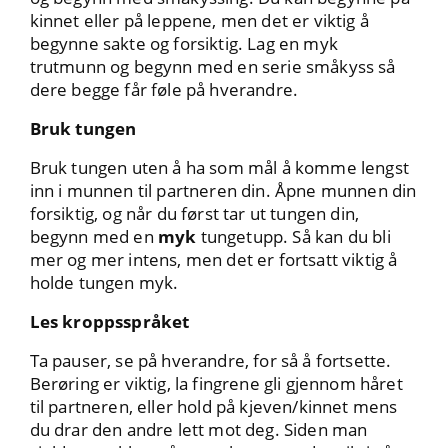
kinnet eller på leppene, men det er viktig å
begynne sakte og forsiktig. Lag en myk
trutmunn og begynn med en serie småkyss så
dere begge får føle på hverandre.
Bruk tungen
Bruk tungen uten å ha som mål å komme lengst
inn i munnen til partneren din. Åpne munnen din
forsiktig, og når du først tar ut tungen din,
begynn med en
myk
tungetupp. Så kan du bli
mer og mer intens, men det er fortsatt viktig å
holde tungen myk.
Les kroppsspråket
Ta pauser, se på hverandre, for så å fortsette.
Berøring er viktig, la fingrene gli gjennom håret
til partneren, eller hold på kjeven/kinnet mens
du drar den andre lett mot deg. Siden man