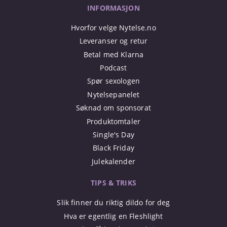
INFORMASJON
Hvorfor velge Nytelse.no
Leveranser og retur
Betal med Klarna
Podcast
Spør sexologen
Nytelsepanelet
Søknad om sponsorat
Produktomtaler
Single's Day
Black Friday
Julekalender
TIPS & TRIKS
Slik finner du riktig dildo for deg
Hva er egentlig en Fleshlight