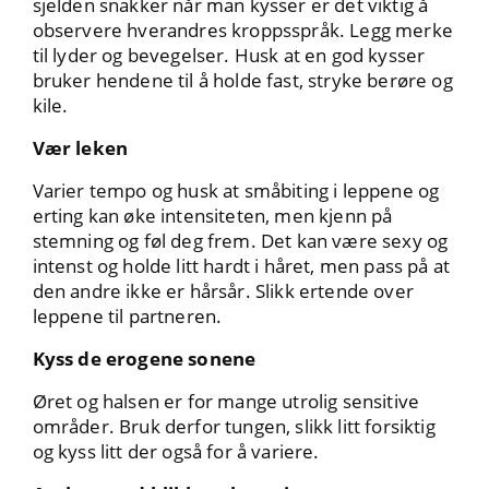
sjelden snakker når man kysser er det viktig å
observere hverandres kroppsspråk. Legg merke
til lyder og bevegelser. Husk at en god kysser
bruker hendene til å holde fast, stryke berøre og
kile.
Vær leken
Varier tempo og husk at småbiting i leppene og
erting kan øke intensiteten, men kjenn på
stemning og føl deg frem. Det kan være sexy og
intenst og holde litt hardt i håret, men pass på at
den andre ikke er hårsår. Slikk ertende over
leppene til partneren.
Kyss de erogene sonene
Øret og halsen er for mange utrolig sensitive
områder. Bruk derfor tungen, slikk litt forsiktig
og kyss litt der også for å variere.