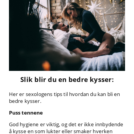
Slik blir du en bedre kysser:
Her er sexologens tips til hvordan du kan bli en
bedre kysser.
Puss tennene
God hygiene er viktig, og det er ikke innbydende
å kysse en som lukter eller smaker hverken