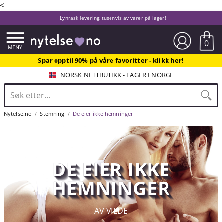
<
Lynrask levering, tusenvis av varer på lager!
0
Spar opptil 90% på våre favoritter - klikk her!
NORSK NETTBUTIKK - LAGER I NORGE
Nytelse.no
Stemning
De eier ikke hemninger
DE EIER IKKE
HEMNINGER
AV VILDE