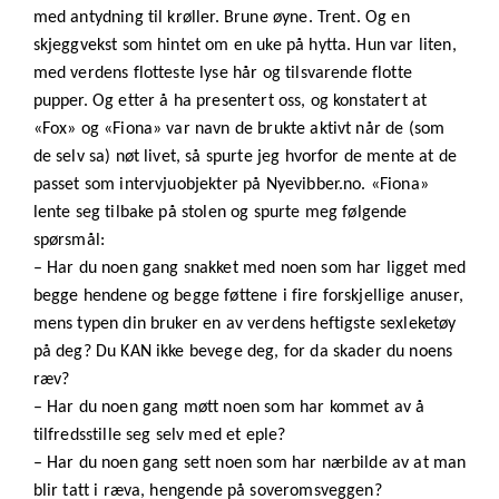
med antydning til krøller. Brune øyne. Trent. Og en
skjeggvekst som hintet om en uke på hytta. Hun var liten,
med verdens flotteste lyse hår og tilsvarende flotte
pupper. Og etter å ha presentert oss, og konstatert at
«Fox» og «Fiona» var navn de brukte aktivt når de (som
de selv sa) nøt livet, så spurte jeg hvorfor de mente at de
passet som intervjuobjekter på Nyevibber.no. «Fiona»
lente seg tilbake på stolen og spurte meg følgende
spørsmål:
– Har du noen gang snakket med noen som har ligget med
begge hendene og begge føttene i fire forskjellige anuser,
mens typen din bruker en av verdens heftigste sexleketøy
på deg? Du KAN ikke bevege deg, for da skader du noens
ræv?
– Har du noen gang møtt noen som har kommet av å
tilfredsstille seg selv med et eple?
– Har du noen gang sett noen som har nærbilde av at man
blir tatt i ræva, hengende på soveromsveggen?