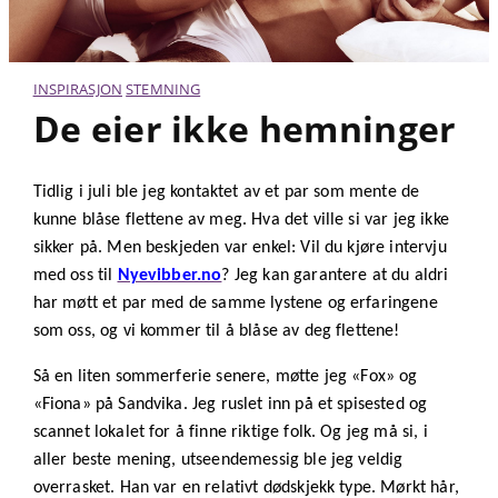
INSPIRASJON
STEMNING
De eier ikke hemninger
Tidlig i juli ble jeg kontaktet av et par som mente de
kunne blåse flettene av meg. Hva det ville si var jeg ikke
sikker på. Men beskjeden var enkel: Vil du kjøre intervju
med oss til
Nyevibber.no
? Jeg kan garantere at du aldri
har møtt et par med de samme lystene og erfaringene
som oss, og vi kommer til å blåse av deg flettene!
Så en liten sommerferie senere, møtte jeg «Fox» og
«Fiona» på Sandvika. Jeg ruslet inn på et spisested og
scannet lokalet for å finne riktige folk. Og jeg må si, i
aller beste mening, utseendemessig ble jeg veldig
overrasket. Han var en relativt dødskjekk type. Mørkt hår,