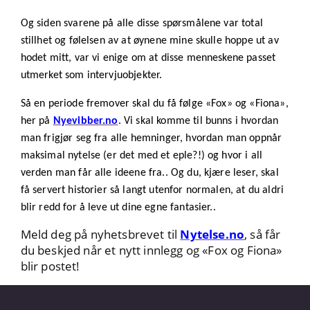
Og siden svarene på alle disse spørsmålene var total
stillhet og følelsen av at øynene mine skulle hoppe ut av
hodet mitt, var vi enige om at disse menneskene passet
utmerket som intervjuobjekter.
Så en periode fremover skal du få følge «Fox» og «Fiona»,
her på
Nyevibber.no
. Vi skal komme til bunns i hvordan
man frigjør seg fra alle hemninger, hvordan man oppnår
maksimal nytelse (er det med et eple?!) og hvor i all
verden man får alle ideene fra.. Og du, kjære leser, skal
få servert historier så langt utenfor normalen, at du aldri
blir redd for å leve ut dine egne fantasier..
Meld deg på nyhetsbrevet til
Nytelse.no
, så får
du beskjed når et nytt innlegg og «Fox og Fiona»
blir postet!