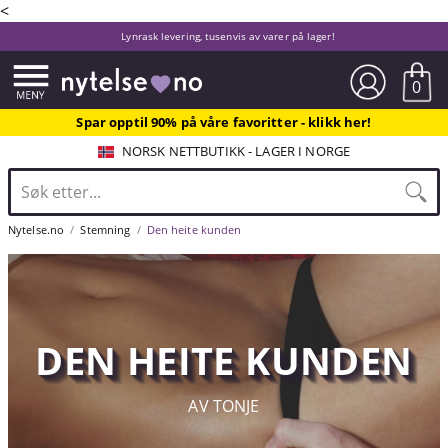
<
Lynrask levering, tusenvis av varer på lager!
0
Spar opptil 90% på våre favoritter - klikk her!
NORSK NETTBUTIKK - LAGER I NORGE
Nytelse.no
Stemning
Den heite kunden
DEN HEITE KUNDEN
AV TONJE