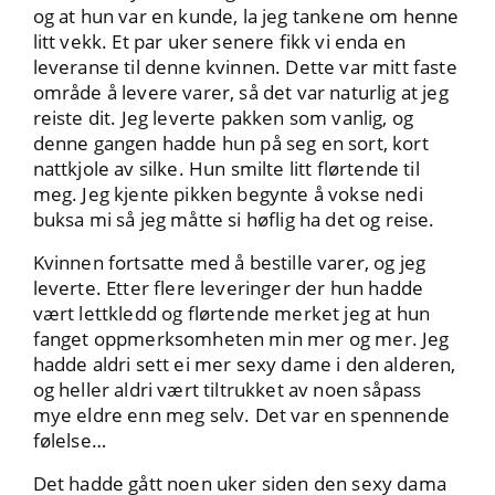
og at hun var en kunde, la jeg tankene om henne
litt vekk. Et par uker senere fikk vi enda en
leveranse til denne kvinnen. Dette var mitt faste
område å levere varer, så det var naturlig at jeg
reiste dit. Jeg leverte pakken som vanlig, og
denne gangen hadde hun på seg en sort, kort
nattkjole av silke. Hun smilte litt flørtende til
meg. Jeg kjente pikken begynte å vokse nedi
buksa mi så jeg måtte si høflig ha det og reise.
Kvinnen fortsatte med å bestille varer, og jeg
leverte. Etter flere leveringer der hun hadde
vært lettkledd og flørtende merket jeg at hun
fanget oppmerksomheten min mer og mer. Jeg
hadde aldri sett ei mer sexy dame i den alderen,
og heller aldri vært tiltrukket av noen såpass
mye eldre enn meg selv. Det var en spennende
følelse…
Det hadde gått noen uker siden den sexy dama