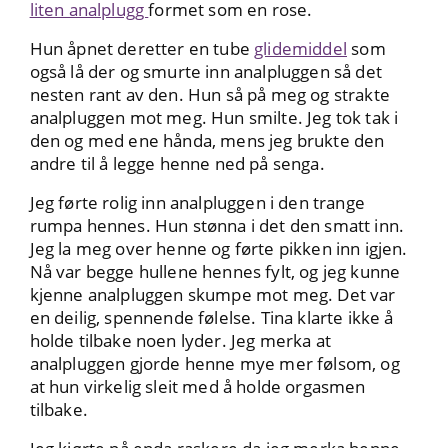
liten analplugg
formet som en rose.
Hun åpnet deretter en tube
glidemiddel
som
også lå der og smurte inn analpluggen så det
nesten rant av den. Hun så på meg og strakte
analpluggen mot meg. Hun smilte. Jeg tok tak i
den og med ene hånda, mens jeg brukte den
andre til å legge henne ned på senga.
Jeg førte rolig inn analpluggen i den trange
rumpa hennes. Hun stønna i det den smatt inn.
Jeg la meg over henne og førte pikken inn igjen.
Nå var begge hullene hennes fylt, og jeg kunne
kjenne analpluggen skumpe mot meg. Det var
en deilig, spennende følelse. Tina klarte ikke å
holde tilbake noen lyder. Jeg merka at
analpluggen gjorde henne mye mer følsom, og
at hun virkelig sleit med å holde orgasmen
tilbake.