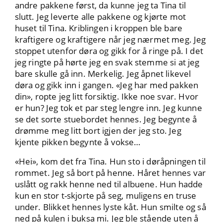
andre pakkene først, da kunne jeg ta Tina til
slutt. Jeg leverte alle pakkene og kjørte mot
huset til Tina. Kriblingen i kroppen ble bare
kraftigere og kraftigere når jeg nærmet meg. Jeg
stoppet utenfor døra og gikk for å ringe på. I det
jeg ringte på hørte jeg en svak stemme si at jeg
bare skulle gå inn. Merkelig. Jeg åpnet likevel
døra og gikk inn i gangen. «Jeg har med pakken
din», ropte jeg litt forsiktig. Ikke noe svar. Hvor
er hun? Jeg tok et par steg lengre inn. Jeg kunne
se det sorte stuebordet hennes. Jeg begynte å
drømme meg litt bort igjen der jeg sto. Jeg
kjente pikken begynte å vokse…
«Hei», kom det fra Tina. Hun sto i døråpningen til
rommet. Jeg så bort på henne. Håret hennes var
uslått og rakk henne ned til albuene. Hun hadde
kun en stor t-skjorte på seg, muligens en truse
under. Blikket hennes lyste kåt. Hun smilte og så
ned på kulen i buksa mi. Jeg ble stående uten å