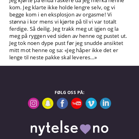
Jeg kjørte på enda raskere da jeg merka henne
kom. Jeg klarte ikke holde lengre selv, og vi
begge kom i en eksplosjon av orgasme! Vi
stønna i kor mens vi kjørte på til vi var totalt
ferdige. Så deilig. Jeg trakk meg ut igjen og la
meg på ryggen ved siden av henne og pustet ut.
Jeg tok noen dype pust før jeg snudde ansiktet
mitt mot henne og sa: «Jeg håper ikke det er
lenge til neste pakke skal leveres…»
FØLG OSS PÅ: