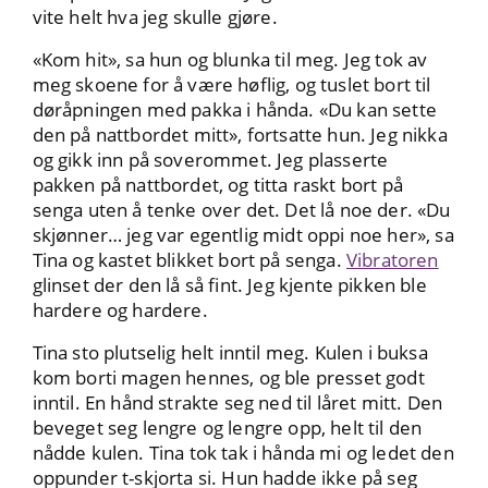
vite helt hva jeg skulle gjøre.
«Kom hit», sa hun og blunka til meg. Jeg tok av
meg skoene for å være høflig, og tuslet bort til
døråpningen med pakka i hånda. «Du kan sette
den på nattbordet mitt», fortsatte hun. Jeg nikka
og gikk inn på soverommet. Jeg plasserte
pakken på nattbordet, og titta raskt bort på
senga uten å tenke over det. Det lå noe der. «Du
skjønner… jeg var egentlig midt oppi noe her», sa
Tina og kastet blikket bort på senga.
Vibratoren
glinset der den lå så fint. Jeg kjente pikken ble
hardere og hardere.
Tina sto plutselig helt inntil meg. Kulen i buksa
kom borti magen hennes, og ble presset godt
inntil. En hånd strakte seg ned til låret mitt. Den
beveget seg lengre og lengre opp, helt til den
nådde kulen. Tina tok tak i hånda mi og ledet den
oppunder t-skjorta si. Hun hadde ikke på seg