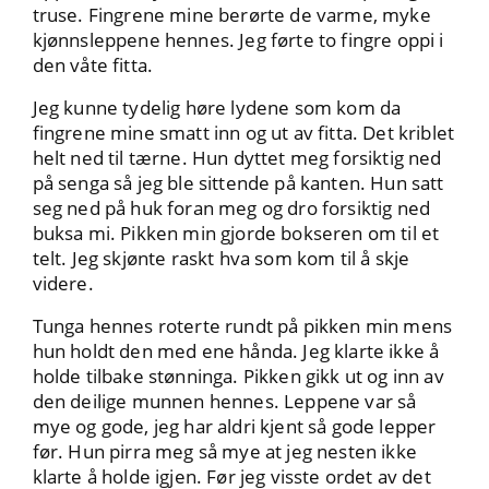
truse. Fingrene mine berørte de varme, myke
kjønnsleppene hennes. Jeg førte to fingre oppi i
den våte fitta.
Jeg kunne tydelig høre lydene som kom da
fingrene mine smatt inn og ut av fitta. Det kriblet
helt ned til tærne. Hun dyttet meg forsiktig ned
på senga så jeg ble sittende på kanten. Hun satt
seg ned på huk foran meg og dro forsiktig ned
buksa mi. Pikken min gjorde bokseren om til et
telt. Jeg skjønte raskt hva som kom til å skje
videre.
Tunga hennes roterte rundt på pikken min mens
hun holdt den med ene hånda. Jeg klarte ikke å
holde tilbake stønninga. Pikken gikk ut og inn av
den deilige munnen hennes. Leppene var så
mye og gode, jeg har aldri kjent så gode lepper
før. Hun pirra meg så mye at jeg nesten ikke
klarte å holde igjen. Før jeg visste ordet av det