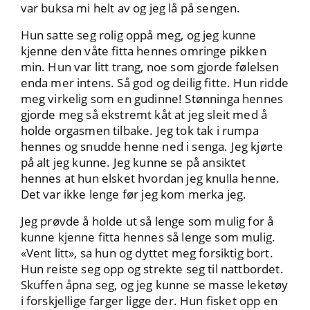
var buksa mi helt av og jeg lå på sengen.
Hun satte seg rolig oppå meg, og jeg kunne
kjenne den våte fitta hennes omringe pikken
min. Hun var litt trang, noe som gjorde følelsen
enda mer intens. Så god og deilig fitte. Hun ridde
meg virkelig som en gudinne! Stønninga hennes
gjorde meg så ekstremt kåt at jeg sleit med å
holde orgasmen tilbake. Jeg tok tak i rumpa
hennes og snudde henne ned i senga. Jeg kjørte
på alt jeg kunne. Jeg kunne se på ansiktet
hennes at hun elsket hvordan jeg knulla henne.
Det var ikke lenge før jeg kom merka jeg.
Jeg prøvde å holde ut så lenge som mulig for å
kunne kjenne fitta hennes så lenge som mulig.
«Vent litt», sa hun og dyttet meg forsiktig bort.
Hun reiste seg opp og strekte seg til nattbordet.
Skuffen åpna seg, og jeg kunne se masse leketøy
i forskjellige farger ligge der. Hun fisket opp en