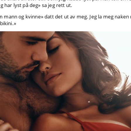
 har lyst på deg» sa jeg rett ut.
mann og kvinne» datt det ut av meg. Jeg la meg naken n
bikini.»