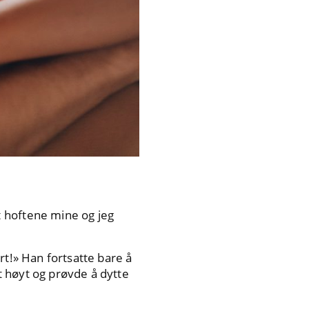
t hoftene mine og jeg
rt!» Han fortsatte bare å
et høyt og prøvde å dytte