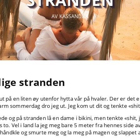
AV KASSANDRA
ige stranden
t på en liten øy utenfor hytta vår på hvaler. Der er det en
arm sommerdag dro jeg ut. Jeg kom ut dit og tenkte «shit
ede og på stranden lå en dame i bikini, men tenkte «shit, j
s to. Vel i land la jeg meg bare 5 meter fra hennes side 
andhåndkle og smurte meg og la meg på magen og slappet 