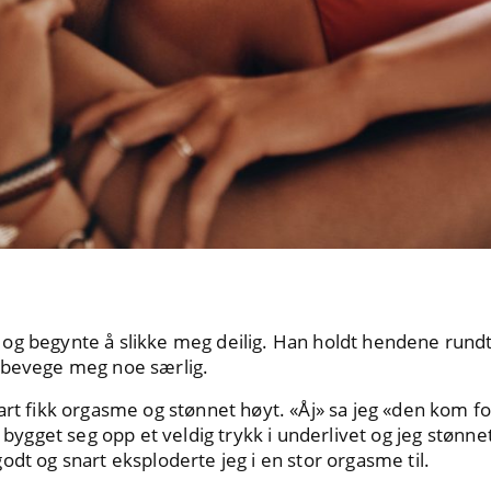
og begynte å slikke meg deilig. Han holdt hendene rund
 bevege meg noe særlig.
art fikk orgasme og stønnet høyt. «Åj» sa jeg «den kom fo
t bygget seg opp et veldig trykk i underlivet og jeg stønn
odt og snart eksploderte jeg i en stor orgasme til.