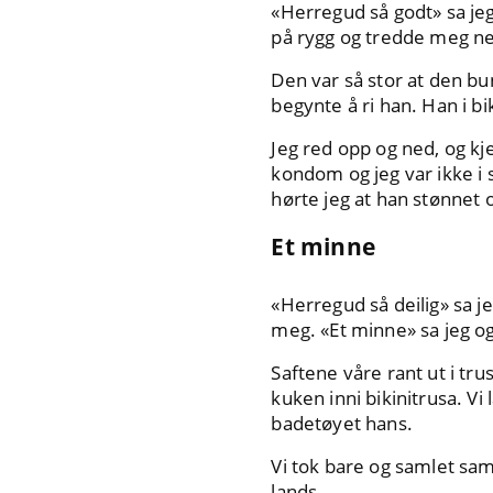
«Herregud så godt» sa jeg
på rygg og tredde meg ne
Den var så stor at den bu
begynte å ri han. Han i bi
Jeg red opp og ned, og k
kondom og jeg var ikke i 
hørte jeg at han stønnet o
Et minne
«Herregud så deilig» sa j
meg. «Et minne» sa jeg o
Saftene våre rant ut i tr
kuken inni bikinitrusa. Vi 
badetøyet hans.
Vi tok bare og samlet sam
lands.