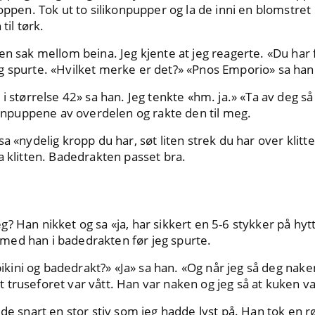
toppen. Tok ut to silikonpupper og la de inni en blomstret
til tørk.
en sak mellom beina. Jeg kjente at jeg reagerte. «Du har 
g spurte. «Hvilket merke er det?» «Pnos Emporio» sa han
 i størrelse 42» sa han. Jeg tenkte «hm. ja.» «Ta av deg s
ikonpuppene av overdelen og rakte den til meg.
a «nydelig kropp du har, søt liten strek du har over klitt
a klitten. Badedrakten passet bra.
? Han nikket og sa «ja, har sikkert en 5-6 stykker på hy
et med han i badedrakten før jeg spurte.
 bikini og badedrakt?» «Ja» sa han. «Og når jeg så deg nak
truseforet var vått. Han var naken og jeg så at kuken va
de snart en stor stiv som jeg hadde lyst på. Han tok en rø