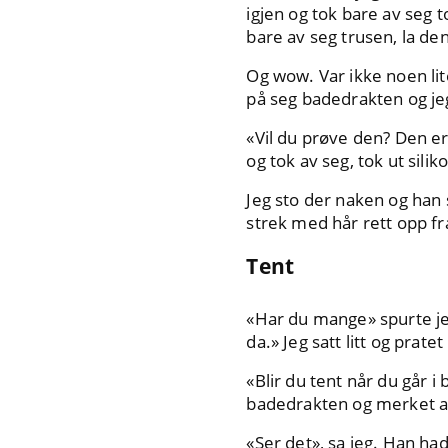
igjen og tok bare av seg 
bare av seg trusen, la den 
Og wow. Var ikke noen lit
på seg badedrakten og je
«Vil du prøve den? Den er
og tok av seg, tok ut sil
Jeg sto der naken og han s
strek med hår rett opp fr
Tent
«Har du mange» spurte jeg
da.» Jeg satt litt og prat
«Blir du tent når du går i
badedrakten og merket at 
«Ser det», sa jeg. Han had