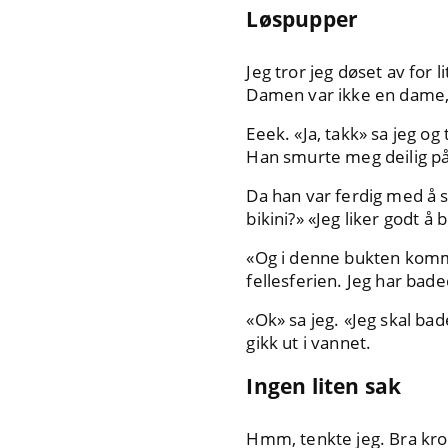
Løspupper
Jeg tror jeg døset av for l
Damen var ikke en dame,
Eeek. «Ja, takk» sa jeg og
Han smurte meg deilig på 
Da han var ferdig med å s
bikini?» «Jeg liker godt å
«Og i denne bukten komm
fellesferien. Jeg har bad
«Ok» sa jeg. «Jeg skal bad
gikk ut i vannet.
Ingen liten sak
Hmm, tenkte jeg. Bra krop