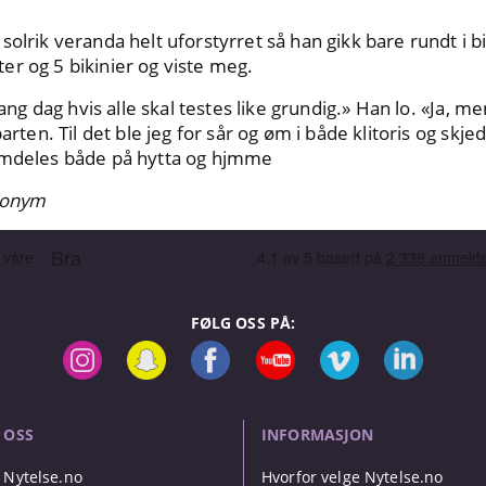
olrik veranda helt uforstyrret så han gikk bare rundt i bi
r og 5 bikinier og viste meg.
lang dag hvis alle skal testes like grundig.» Han lo. «Ja, men
arten. Til det ble jeg for sår og øm i både klitoris og skje
emdeles både på hytta og hjmme
anonym
FØLG OSS PÅ:
 OSS
INFORMASJON
Nytelse.no
Hvorfor velge Nytelse.no