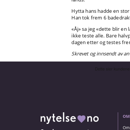
Hytta hans hadde en stor s
Han tok frem 6 badedrakte
«Åj» sa jeg «dette blir en 
ikke teste alle. Bare halvp
dagen etter og testes fr
Skrevet og innsendt av 
OM
Om 