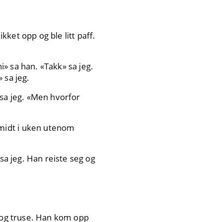
kket opp og ble litt paff.
i» sa han. «Takk» sa jeg.
 sa jeg.
 sa jeg. «Men hvorfor
midt i uken utenom
sa jeg. Han reiste seg og
p og truse. Han kom opp