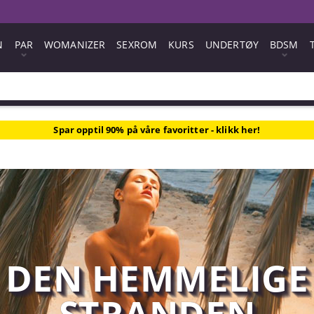
N
PAR
WOMANIZER
SEXROM
KURS
UNDERTØY
BDSM
Spar opptil 90% på våre favoritter - klikk her!
DEN HEMMELIGE
STRANDEN