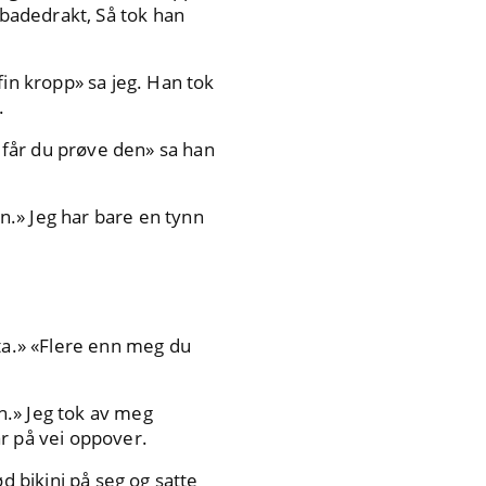
 badedrakt, Så tok han
fin kropp» sa jeg. Han tok
.
å får du prøve den» sa han
en.» Jeg har bare en tynn
tta.» «Flere enn meg du
en.» Jeg tok av meg
r på vei oppover.
d bikini på seg og satte