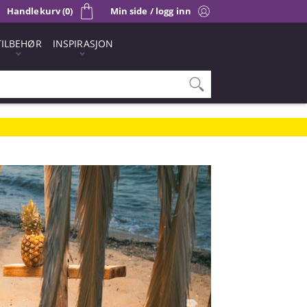
Handlekurv (0)
Min side / logg inn
TILBEHØR
INSPIRASJON