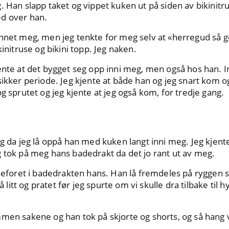
. Han slapp taket og vippet kuken ut på siden av bikinitr
d over han.
nnet meg, men jeg tenkte for meg selv at «herregud så g
kinitruse og bikini topp. Jeg naken.
jente at det bygget seg opp inni meg, men også hos han. 
sikker periode. Jeg kjente at både han og jeg snart kom o
g sprutet og jeg kjente at jeg også kom, for tredje gang.
eg da jeg lå oppå han med kuken langt inni meg. Jeg kjente
g tok på meg hans badedrakt da det jo rant ut av meg.
useforet i badedrakten hans. Han lå fremdeles på ryggen s
lå litt og pratet før jeg spurte om vi skulle dra tilbake til 
men sakene og han tok på skjorte og shorts, og så hang v