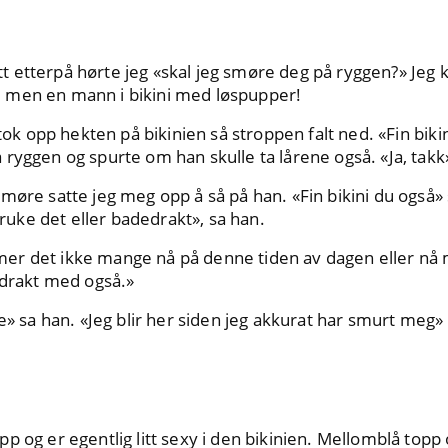
itt etterpå hørte jeg «skal jeg smøre deg på ryggen?» Jeg ki
 men en mann i bikini med løspupper!
 tok opp hekten på bikinien så stroppen falt ned. «Fin bikin
ryggen og spurte om han skulle ta lårene også. «Ja, takk»
møre satte jeg meg opp å så på han. «Fin bikini du også»
 bruke det eller badedrakt», sa han.
er det ikke mange nå på denne tiden av dagen eller nå 
edrakt med også.»
e» sa han. «Jeg blir her siden jeg akkurat har smurt meg» 
p og er egentlig litt sexy i den bikinien. Mellomblå top